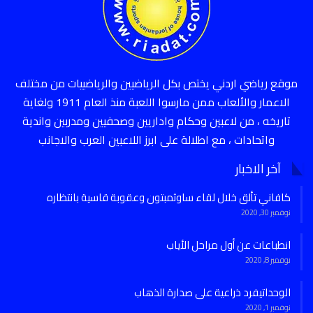
موقع رياضي اردني يختص بكل الرياضيين والرياضييات من مختلف
الاعمار والألعاب ممن مارسوا اللعبة منذ العام 1911 ولغاية
تاريخه ، من لاعبين وحكام واداريين وصحفيين ومدربين واندية
واتحادات ، مع اطلالة على ابرز اللاعبين العرب والاجانب
آخر الاخبار
كافاني تألق خلال لقاء ساوثمبتون وعقوبة قاسية بانتظاره
نوفمبر 30, 2020
انطباعات عن أول مراحل الأياب
نوفمبر 8, 2020
الوحداتيفرد ذراعية على صدارة الذهاب
نوفمبر 1, 2020