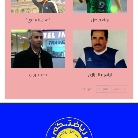
بهاء فيصل
غسان بلعاوي*
ابراهيم الجزازي
محمد رجب
السابق
التالي
1 من 138