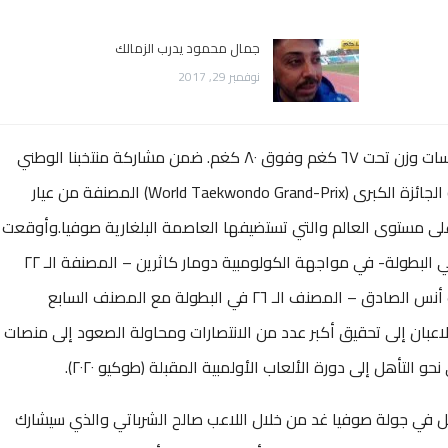
جمال محمود يدرب الزمالك
نوفمبر 29, 2017
يشارك الأخوين جوليانا وأنس الصادق ضمن منافسات وزن تحت ٦٧ كغم وفوق ٨٠ كغم. ضمن مشاركة منتخبنا الوطني
للتايكواندو مشاركته في الجولة الثالثة من بطولة الجائزة الكبرى (World Taekwondo Grand-Prix) المصنفة من عيار
ايكواندو على مستوى العالم والتي تستضيفها العاصمة البلغارية صوفيا.وأوقعت
القرعة اللاعبة جوليانا الصادق – المصنفة الـ ١١ في البطولة- في مواجهة الكولومبية دومار كاثرين – المصنفة الـ ٢٢
في البطولة – في دور الـ ٣٢.فيما سيلتقي اللاعب أنس الصادق – المصنف الـ ٢٦ في البطولة مع المصنف السابع
ن هيلي في دور الـ ٣٢.ويسعى اللاعبان إلى تحقيق أكبر عدد من الانتصارات ومحاولة الصعود إلى منصات
التأهل إلى دورة الألعاب الأولمبية المقبلة (طوكيو ٢٠٢٠).
بيل في جولة صوفيا غد من خلال اللاعب صالح الشرباتي والذي سيشارك