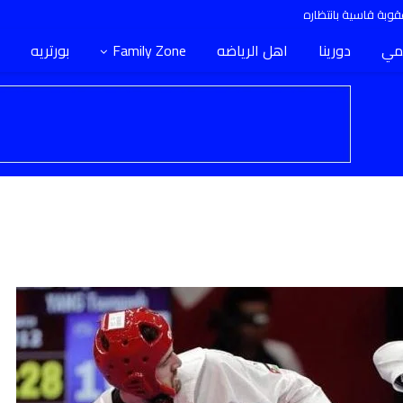
وبة قاسية بانتظاره
مي
دورينا
اهل الرياضه
Family Zone
بورتريه