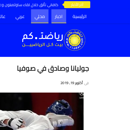
آخر الأخبار
كافاني تألق خلال لقاء ساوثمبتون وعق
الرئيسية
اخبار
محلي
عربي
عال
جوليانا وصادق في صوفيا
في
أكتوبر 19, 2019