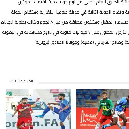
تكون بطولة الجائزة الكبرى للعام الحالي من أربع جولات حيث أقيمت الجولتين
ية وتقام الجولة الثالثة في مدينة صوفيا البلغارية وستقام الجولة
الأخيرة في العاصمة الروسية موسكو خلال شهر ديسمبر المقبل وستكون مصنفة من عيار ٨ نجوم.وكانت بطولة الجائزة
الكبرى قد انطلقت للمرة الأولى عام ٢٠١٣ ، وسبق للأردن الحصول على ٤ ميداليات ملونة في تاريخ مشاركاته في البطولة
) وصالح الشرباتي (فضية) وجوليانا الصادق (برونزية).
المزيد من الكاتب