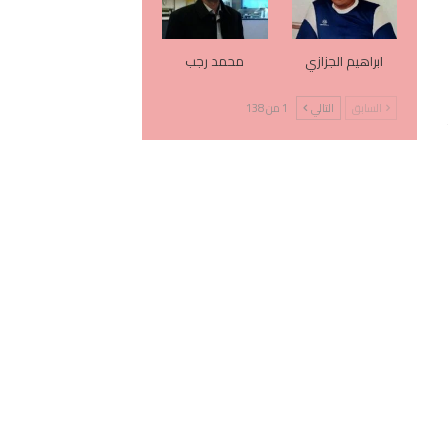
ابراهيم الجزازي
محمد رجب
السابق
التالي
1 من 138