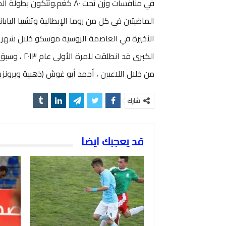
في منافسات وزن تحت ٨٠ كغم.وت
الماضيتين في كل من روما الإيطالية وتشيبا اليابان
من خلال اللاعبين ، أحمد أبو غوش (ذهبية وبرونزية
شارك
قد يعجبك ايضا