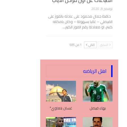
انطباعات عن أول مراحل الأياب
نوفمبر 8, 2020
حافظ جمال محمود على عادته بالفوز على
الفيصلي – غالبا بسهولة – وكان بامكانه
كسر، او معادلة رقم الفوز الكبير…
السابق
التالي
1 من 685
اهل الرياضه
بهاء فيصل
غسان بلعاوي*