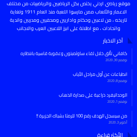
موقع رياضي اردني يختص بكل الرياضيين والرياضييات من مختلف
الاعمار والألعاب ممن مارسوا اللعبة منذ العام 1911 ولغاية
تاريخه ، من لاعبين وحكام واداريين وصحفيين ومدربين واندية
واتحادات ، مع اطلالة على ابرز اللاعبين العرب والاجانب
آخر الاخبار
كافاني تألق خلال لقاء ساوثمبتون وعقوبة قاسية بانتظاره
نوفمبر 30, 2020
انطباعات عن أول مراحل الأياب
نوفمبر 8, 2020
الوحداتيفرد ذراعية على صدارة الذهاب
نوفمبر 1, 2020
من سيسجل الهدف رقم 100 للرمثا بشباك الجزيرة !!
أكتوبر 3, 2020
الأكثر قراءة