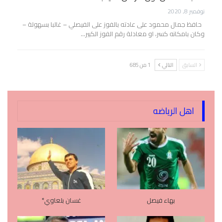
نوفمبر 8, 2020
حافظ جمال محمود على عادته بالفوز على الفيصلي – غالبا بسهولة –
وكان بامكانه كسر، او معادلة رقم الفوز الكبير…
السابق
التالي
1 من 685
اهل الرياضه
بهاء فيصل
غسان بلعاوي*