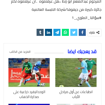
المرحوم عبدالمنعم ابو زنط ،،هل عرفتموه ..ان عرفتموه لكم
جائزة كبيرة من جيفوفا/شركة الالبسة العالمية
#سؤالنا_المئوي_1
شارك
قد يعجبك ايضا
المزيد من الكاتب
انطباعات عن أول مراحل
الوحداتيفرد ذراعية على
الأياب
صدارة الذهاب