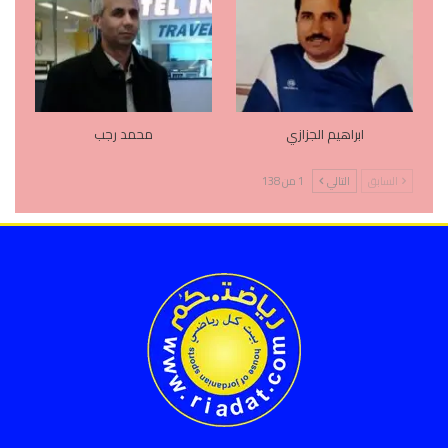
ابراهيم الجزازي
محمد رجب
السابق
التالي
1 من 138