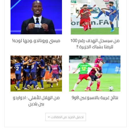
من سيسجل الهدف رقم 100
ميسي ورونالدو..وجها لوجه!
للرمثا بشباك الجزيرة !!
نتائج غريبة بالاسبوعين 8و9
من الهلال للأهلي : ادواردو
بين بلدين
تحميل المزيد من المقالات