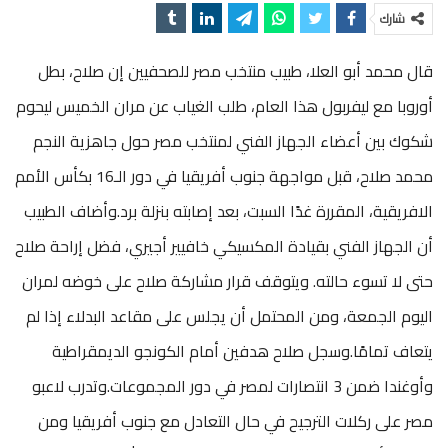
شارك
قال محمد أبو العلا، طبيب منتخب مصر للصحفيين إن صلاح، بطل
أوروبا مع ليفربول هذا العام، طلب الغياب عن مران الخميس ليحوم
شكوك بين أعضاء الجهاز الفني لمنتخب مصر حول جاهزية النجم
محمد صلاح، قبل مواجهة جنوب أفريقيا في دور الـ16 بكأس الأمم
الافريقية، المقررة غدًا السبت، بعد إصابته بنزلة برد.وأضاف الطبيب
أن الجهاز الفني بقيادة المكسيكي خافيير أجيري، فضل إراحة صلاح
حتى لا تسوء حالته. ويتوقف قرار مشاركة صلاح على خوضه لمران
اليوم الجمعة، ومن المحتمل أن يجلس على مقاعد البدلاء إذا لم
يتعاف تمامًا.وسجل صلاح هدفين أمام الكونجو الديمقراطية
وأوغندا ضمن 3 انتصارات لمصر في دور المجموعات.وتدرب لاعبو
مصر على ركلات الترجيح في حال التعادل مع جنوب أفريقيا ومن