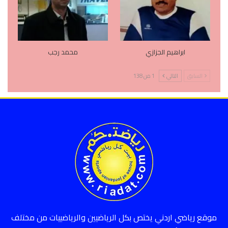
ابراهيم الجزازي
محمد رجب
السابق
التالي
1 من 138
موقع رياضي اردني يختص بكل الرياضيين والرياضييات من مختلف