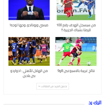
من سيسجل الهدف رقم 100
ميسي ورونالدو..وجها لوجه!
للرمثا بشباك الجزيرة !!
نتائج غريبة بالاسبوعين 8و9
من الهلال للأهلي : ادواردو
بين بلدين
تحميل المزيد من المقالات
اترك رد