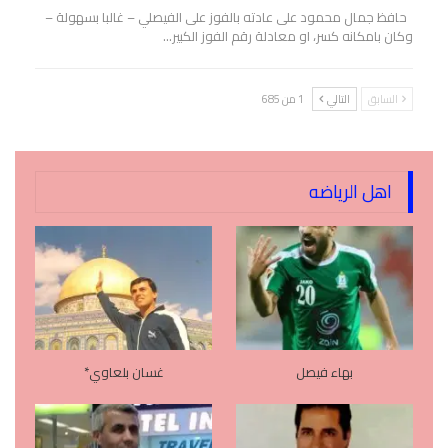
حافظ جمال محمود على عادته بالفوز على الفيصلي – غالبا بسهولة –
وكان بامكانه كسر، او معادلة رقم الفوز الكبير…
السابق
التالي
1 من 685
اهل الرياضه
بهاء فيصل
غسان بلعاوي*