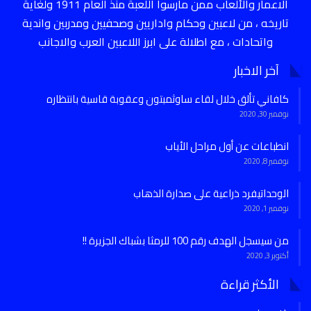
الاعمار والألعاب ممن مارسوا اللعبة منذ العام 1911 ولغاية
تاريخه ، من لاعبين وحكام واداريين وصحفيين ومدربين واندية
واتحادات ، مع اطلالة على ابرز اللاعبين العرب والاجانب
آخر الاخبار
كافاني تألق خلال لقاء ساوثمبتون وعقوبة قاسية بانتظاره
نوفمبر 30, 2020
انطباعات عن أول مراحل الأياب
نوفمبر 8, 2020
الوحداتيفرد ذراعية على صدارة الذهاب
نوفمبر 1, 2020
من سيسجل الهدف رقم 100 للرمثا بشباك الجزيرة !!
أكتوبر 3, 2020
الأكثر قراءة