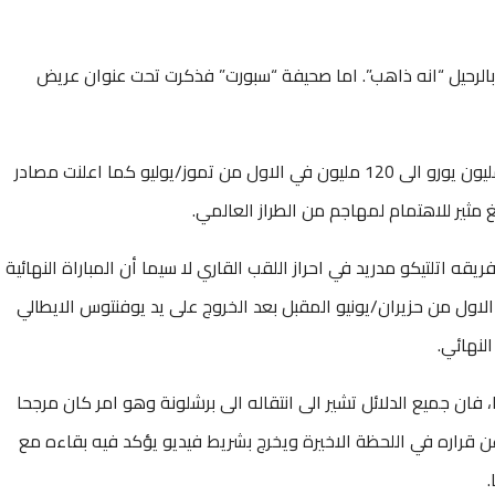
بالرحيل “انه ذاهب”. اما صحيفة “سبورت” فذكرت تحت عنوان عريض
وستتراجع قيمة البند الجزائي لغريزمان من 200 مليون يورو الى 120 مليون في الاول من تموز/يوليو كما اعلنت مصادر
مثير للاهتمام لمهاجم من الطراز العالمي.
قه اتلتيكو مدريد في احراز اللقب القاري لا سيما أن المباراة النهائية
الاول من حزيران/يونيو المقبل بعد الخروج على يد يوفنتوس الايطالي
لنهائي.
فان جميع الدلائل تشير الى انتقاله الى برشلونة وهو امر كان مرجحا
 قراره في اللحظة الاخيرة ويخرج بشريط فيديو يؤكد فيه بقاءه مع
.