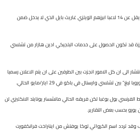
وكشفت “ماركا” ان ريال مدريد سيتخلى عن ما لا يقل عن 14 لاعبا ابرزهم الويلزي غاريث بايل الذي لا يدخل ضمن
بارزة قد تكون الحصول على خدمات البلجيكي ادين هازار من تشلسي
شار الى ان كل الامور انجزت بين الطرفين على ان يتم الاعلان رسميا
بين تشلسي وارسنال في باكو في 29 ايار/مايو الحالي.
ط الفرنسي بول بوغبا لكن فريقه الحالي مانشستر يونايتد الانكليزي لن
وقد تردد اسم الكرواتي لوكا يوفتش من اينتراخت فرانكفورت