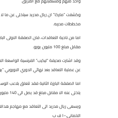
واحد منهم ومستقبلهم مع الفريق.
مخططات مدربه.
اما من ناحية التعاقدات، فان الصفقة الاولى ال
مقابل مبلغ 100 مليون يورو.
وقد اشارت صحيفة “ليكيب” الفرنسية الواسعة الانت
عن عملية التعاقد بعد نهائي الدوري الاوروبي “يوروبا ليغ” 
اما الصفقة البارزة الثانية فقد تتعلق بلاعب الوس
يتخلى عنه الا مقابل مبلغ قد يصل الى 140 مليون يورو بحسب بعض التقارير.
ويسعى ريال مدريد الى التعاقد مع مهاجم هداف 
الالماني.–ا ف ب