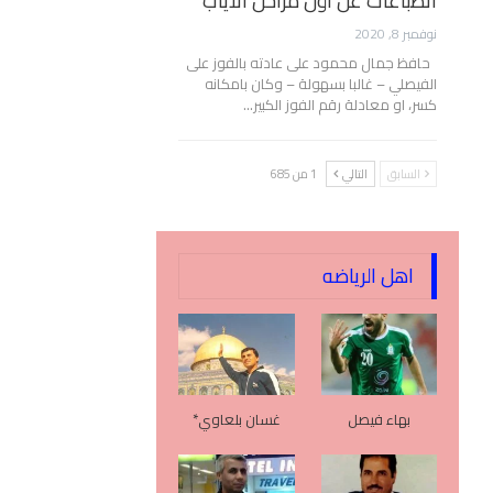
انطباعات عن أول مراحل الأياب
نوفمبر 8, 2020
حافظ جمال محمود على عادته بالفوز على
الفيصلي – غالبا بسهولة – وكان بامكانه
كسر، او معادلة رقم الفوز الكبير…
السابق
التالي
1 من 685
اهل الرياضه
بهاء فيصل
غسان بلعاوي*