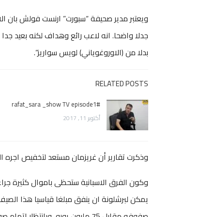
ويعتبر مدير صحيفة “سبورت” ارنست فولش بان الا
بدلا من (الاوروغوياني) لويس سواريز”.
RELATED POSTS
rafat_sara _show TV episode1#
أكتوبر 11, 2017
وذكرت تقارير أن غريزمان مستعد لتخفيص اجره السنوي من 20 مليون يورو الى 17 للانتقال الى
يمكن لبرشلونة ان ينفق مبلغا قياسيا هذا الصي