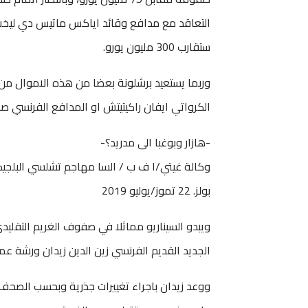
ستقارب 300 مليون يورو.
وربما يستعيد برشلونة بعضا من هذه الاموال من خ
الكرواتي ايفان راكيتيتش او المدافع الفرنسي صا
-هازار وبوغبا الى مدريد؟-
وكالة غيتي/ا ف ب / السا مهاجم تشلسي البلجيكي 
بولز. 22 تموز/يوليو 2019
ويبدو السيناريو مماثلا في صفوف الغريم التقليد
الجديد القديم الفرنسي زين الدين زيدان ورشة عمل
ووعد زيدان باجراء تغييرات جذرية وبحسب الصحف ال