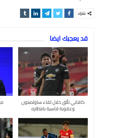
شارك
قد يعجبك ايضا
كافاني تألق خلال لقاء ساوثمبتون
مي
وعقوبة قاسية بانتظاره