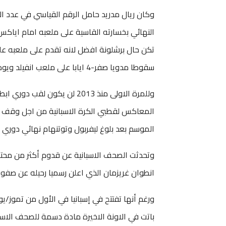
تكن حال برشلونة افضل لانه تقدم على ملعبه على 
سقوطا مدويا صفر-4 ايابا على ملعب انفيلد ويودع خالي الوفاض.
وللمرة الاولى منذ 2013 لن يكو
المعاكس لقطبي الكرة الاسبانية من اجل وقف احت
الموسم بعد بلوغ ليفربول وتوتنهام نهائي دوري ا
وتحدثت الصحف الاسبانية عن قدوم أكثر من محتمل 
انطوان غريزمان الذي اعلن رسميا رحيله عن صفوف 
ورغم أنها تفتتح في إسبانيا في الأول من تموز/يو
باتت في الاونة الاخيرة مادة دسمة للصحف الاسبان