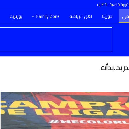
وبة قاسية بانتظاره
مي
دورينا
اهل الرياضه
Family Zone
بورتريه
ريد..بدأت