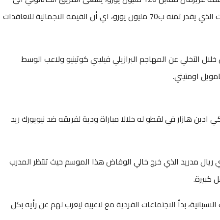
التعاقد مع مدافع وقائد اياكس ماتيس دي ليخت الذي يقدر ثمنه ب70 مليون يورو، اي أن القيمة الاجمالية للتعاقدات
لال التخلي عن المهاجم البرازيلي فيليبي كوتينيو ولاعب الوسط
مويل اومتيتي.
ادين هازار في لقطو له خلالا مباراة ودية لفريقه ضد نيويورك ريد
ي ريال مدريد الذي خرج خالي الوفاض هذا الموسم حيث تنتظر المدرب
 كبيرة.
اسبانية، بدأ الاجتماعات الفردية مع لاعبيه ليعرب لهم عن رأيه بكل