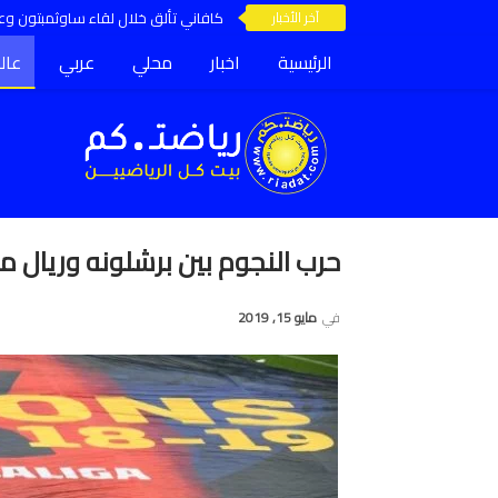
آخر الأخبار
كافاني تألق خلال لقاء ساوثمبتون وعق
الرئيسية
اخبار
محلي
عربي
عال
حرب النجوم بين برشلونه وريال مد
في
مايو 15, 2019