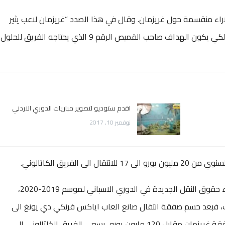
راء منقسمة حول غريزمان. وقال في هذا الصدد “غريزمان لاعب يثير
جدلا واضحا. انه لاعب رائع وهداف لكنه بعيد جدا لكي يكون الهداف صاحب القميص الرقم 9 الذي يحتاجه الفريق للحلول
اقدم ستوديو لتصوير مباريات الدوري الاردني
نوفمبر 10, 2017
 الفريق الكاتالوني.
وكون الفرق الاسبانية ستحظى باموال كثيرة جراء حقوق النقل الجديدة في الدوري الاسباني لموسم 2019-2020،
ف، فبعد حسم صفقة انتقال صانع العاب اياكس فرنكي دي يونغ الى
صفوفه مقابل 75 مليون يورو، وبانتظار اتمام صفقة غريزمان مقابل 120 مليون يورو، يسعى الفريق الكاتالوني الى