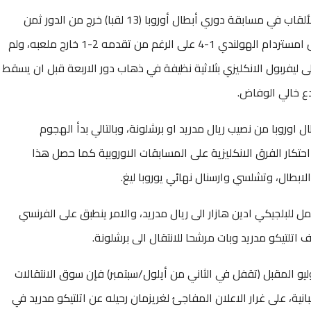
وكان ريال مدريد حامل الرقم القياسي في عدد الألقاب في مسابقة دوري أبطال أوروبا (13 لقبا) خرج من الدور ثمن
النهائي بخسارته القاسية على ملعبه امام اياكس امستردام الهولندي 1-4 على الرغم من تقدمه 2-1 خارج ملعبه، ولم
ليفربول الانكليزي بثلاثية نظيفة في ذهاب دور الاربعة قبل ان يسقط
ن لقب دوري ابطال اوروبا من نصيب ريال مدريد او برشلونة، وبالتالي بدأ الهجوم
كار الفرق الانكليزية على المسابقات الاوروبية كما حصل هذا
لابطال، وتشلسي وارسنال نهائي يوروبا ليغ.
للبلجيكي ادين هازار الى ريال مدريد، والامر ينطبق على الفرنسي
اتلتيكو مدريد وبات مرشحا للانتقال الى برشلونة.
ليو المقبل (تقفل في الثاني من أيلول/سبتمبر) فإن سوق الانتقالات
ية، على غرار الاعلان المفاجئ لغريزمان رحيله عن اتلتيكو مدريد في