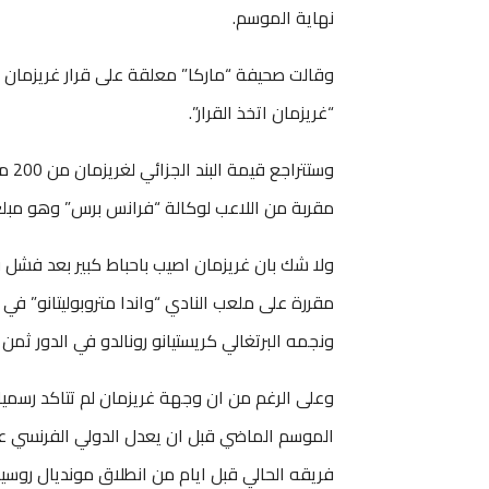
نهاية الموسم.
وقالت صحيفة “ماركا” معلقة على قرار غريزمان 
“غريزمان اتخذ القرار”.
مقربة من اللاعب لوكالة “فرانس برس” وهو مبلغ 
ولا شك بان غريزمان اصيب باحباط كبير بعد فشل فري
مقررة على ملعب النادي “واندا متروبوليتانو” في 
ونجمه البرتغالي كريستيانو رونالدو في الدور ثمن ا
وعلى الرغم من ان وجهة غريزمان لم تتاكد رسميا، 
الموسم الماضي قبل ان يعدل الدولي الفرنسي عن
فريقه الحالي قبل ايام من انطلاق مونديال روسيا