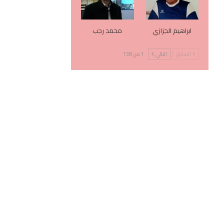
ابراهيم الجزازي
محمد رجب
السابق
التالي
1 من 138