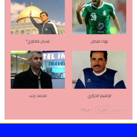
بهاء فيصل
غسان بلعاوي*
ابراهيم الجزازي
محمد رجب
السابق
التالي
1 من 138