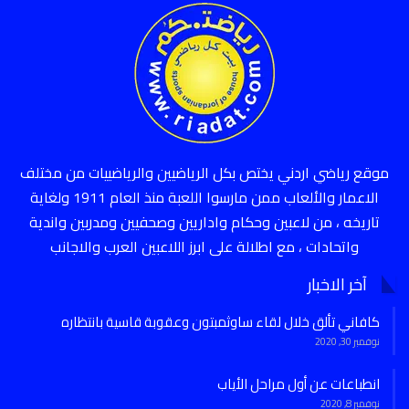
موقع رياضي اردني يختص بكل الرياضيين والرياضييات من مختلف
الاعمار والألعاب ممن مارسوا اللعبة منذ العام 1911 ولغاية
تاريخه ، من لاعبين وحكام واداريين وصحفيين ومدربين واندية
واتحادات ، مع اطلالة على ابرز اللاعبين العرب والاجانب
آخر الاخبار
كافاني تألق خلال لقاء ساوثمبتون وعقوبة قاسية بانتظاره
نوفمبر 30, 2020
انطباعات عن أول مراحل الأياب
نوفمبر 8, 2020