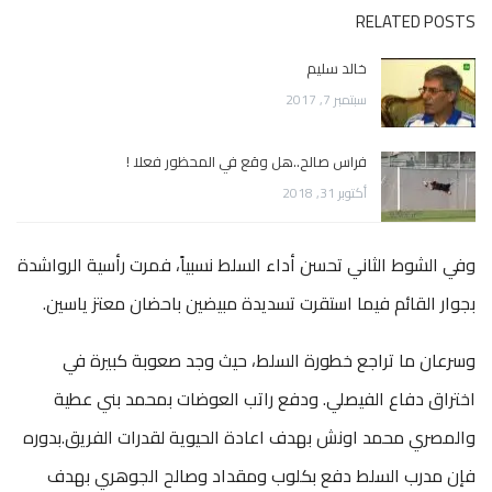
RELATED POSTS
خالد سليم
سبتمبر 7, 2017
فراس صالح..هل وقع في المحظور فعلا !
أكتوبر 31, 2018
وفي الشوط الثاني تحسن أداء السلط نسبياً، فمرت رأسية الرواشدة
بجوار القائم فيما استقرت تسديدة مبيضين باحضان معتز ياسين.
وسرعان ما تراجع خطورة السلط، حيث وجد صعوبة كبيرة في
اختراق دفاع الفيصلي. ودفع راتب العوضات بمحمد بني عطية
والمصري محمد اونش بهدف اعادة الحيوية لقدرات الفريق.بدوره
فإن مدرب السلط دفع بكلوب ومقداد وصالح الجوهري بهدف