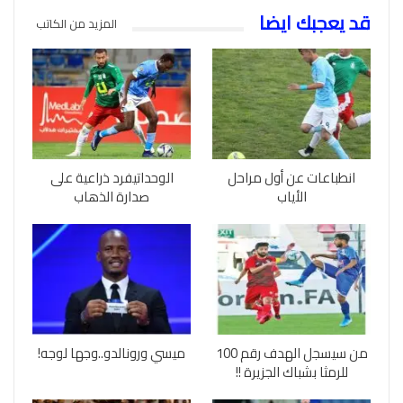
قد يعجبك ايضا
المزيد من الكاتب
انطباعات عن أول مراحل
الوحداتيفرد ذراعية على
الأياب
صدارة الذهاب
من سيسجل الهدف رقم 100
ميسي ورونالدو..وجها لوجه!
للرمثا بشباك الجزيرة !!