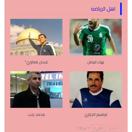
اهل الرياضه
بهاء فيصل
غسان بلعاوي*
ابراهيم الجزازي
محمد رجب
السابق
التالي
1 من 138