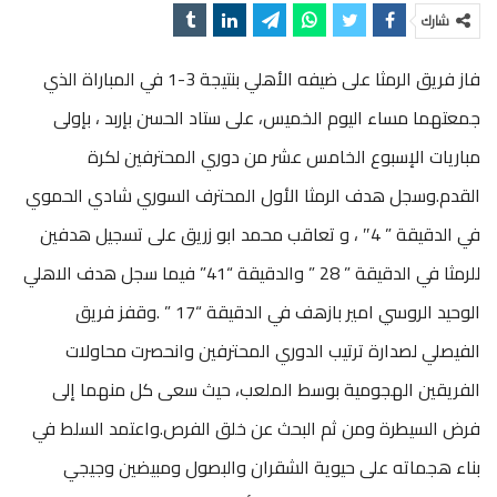
شارك
فاز فريق الرمثا على ضيفه الأهلي بنتيجة 3-1 في المباراة الذي
جمعتهما مساء اليوم الخميس، على ستاد الحسن بإربد ، بإولى
مباريات الإسبوع الخامس عشر من دوري المحترفين لكرة
القدم.وسجل هدف الرمثا الأول المحترف السوري شادي الحموي
في الدقيقة ” 4″ ، و تعاقب محمد ابو زريق على تسجيل هدفين
للرمثا في الدقيقة ” 28 ” والدقيقة “41” فيما سجل هدف الاهلي
الوحيد الروسي امير بازهف في الدقيقة “17 ” .وقفز فريق
الفيصلي لصدارة ترتيب الدوري المحترفين وانحصرت محاولات
الفريقين الهجومية بوسط الملعب، حيث سعى كل منهما إلى
فرض السيطرة ومن ثم البحث عن خلق الفرص.واعتمد السلط في
بناء هجماته على حيوية الشقران والبصول ومبيضين وجيجي