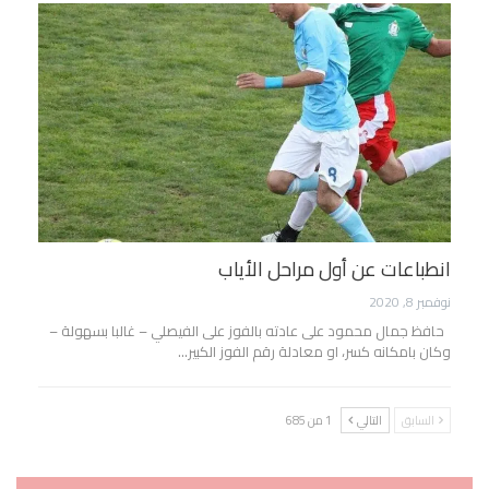
انطباعات عن أول مراحل الأياب
نوفمبر 8, 2020
حافظ جمال محمود على عادته بالفوز على الفيصلي – غالبا بسهولة –
وكان بامكانه كسر، او معادلة رقم الفوز الكبير…
السابق
التالي
1 من 685