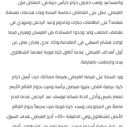
والمساعيد ولعب خلدون خزام كرأس حربة.في المقابل فإن
الفيصلي عمل على امتصاص حماسة السلط وبناء هجمات منسقة
معتمداً على انطلاقات جبارات ودلدوم وعبد الرحمن ومهدي في
منتصف الملعب وقد وجدوا المساندة من العرسان وزهران فيما
تواجد هشام السيفي في المقدمة.وكاد عدي زهران يعلن عن
أول أهداف الفيصلي عندما أطلق كرة قوية ابعدها الشطناوي
بيده وارتطمت بالعارضة.
ورد السلط على فرصة الفيصلي بفرصة مماثلة، حيث أرسل خزام
كرة عرضية انقض عليها مبيضين برأسه ومرت بجوار القائم الأيسر
لمعتز ياسين.وأدلى الحظ بلسانه ليوسف عبد الرحمن عندما قدم
فاصلاً من المراوغات وسدد كرة قوية مرت سريعاً بجوار القائم
الأيمن للشطناوي.وفي الدقيقة «26» أحرز الفيصلي هدف السبق،
من كرة عرضية أرسلها مهدي علامة لترتد من الشطناوي أمام