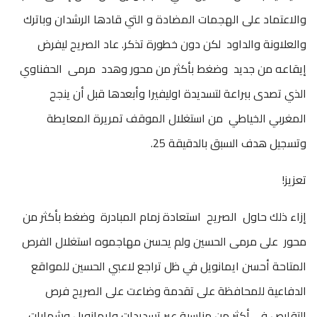
والاعتماد على الهجمات المضادة و التي قادها الرشدان وباترك
والعلاونة والداود لكن دون خطورة تذكر. عاد الصريح ليفرض
إيقاعه من جديد وضغط بأكثر من محور وهدد مرمى الحفناوي
الذي تصدى ببراعة لتسديدة اوليفيرا وأبعدها قبل أن ينجح
المغربي الخياطي من استغلال الموقف تمريرة المعايطة
وتسجيل هدف السبق بالدقيقة 25.
تعزيز!
إزاء ذلك حاول الصريح استعادة زمام المبادرة وضغط بأكثر من
محور على مرمى الحسين ولم يحسن مهاجموه استغلال الفرص
المتاحة أحسن ايمانويل في ظل تراجع لاعبي الحسين للمواقع
الدفاعية للمحافظة على تقدمة وضاعت على الصريح فرص
التقليص في أكثر من مناسبة عبر تسديدات وايمانويل وشهابات