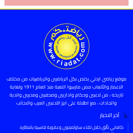
موقع رياضي اردني يختص بكل الرياضيين والرياضييات من مختلف
الاعمار والألعاب ممن مارسوا اللعبة منذ العام 1911 ولغاية
تاريخه ، من لاعبين وحكام واداريين وصحفيين ومدربين واندية
واتحادات ، مع اطلالة على ابرز اللاعبين العرب والاجانب
آخر الاخبار
كافاني تألق خلال لقاء ساوثمبتون وعقوبة قاسية بانتظاره