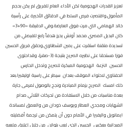
تعزيز القدرات الهجومية لكن الأداء العام للفريق لم يكن بحجم
المأمول.واقتصرت فرص السلط في الدقائق الأخيرة على رأسية
خالد الهمامي التي مرت فوق العارضة.وفي الدقيقة «90+3»
كان البديل المصري محمد أونش يحرز هدفاً رابع للفيصلي من
تسديدة متقنة استقرت على يمين الشطناوي.وحقق فريق الحسين
فوزا مستحقا على نظيره الصريح بنتيجة (3-صفر)، وقداحتوى
الحسين النزعة الهجومية المبكرة للصريح وتدخل الحارس
الحفناوي لاحتواء الموقف بعدان سيطر على راسية اوليفيرا.بعد
ذلك امسك الصريح بزمام المبادرة ونجح بالوصول لمرمى جارة
بعدة مناسبات من خلال الاستفادة من تحركات الثلاثي صدام
الشهابات ومجدي العطار ويوسف ذودان من والعمق لمساندة
ايمانويل واليفيرا في الأمام دون أن يتمكن من ترجمة أفضليته
الميدانية بعكس الحسين الذي لعب بتوازن من خلال إغلاق ملعبه