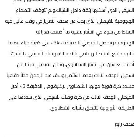
السيفي الذي أسكنها بثقة داخل الشباك.ولم تتوقف الأطماع
الهجومية للفيصلي الذي بحث عن هدف التعزيز في وقت عانى فيه
السلط من سوء في انتشار لاعبيه ما أضعف قدراته
الهجومية.وتحصل الفيصلي بالدقيقة «34» على ضربة جزاء بعدما
قام مدافع السلط الهمامي بالامساك بهشام السيفي ، لينفذها
أحمد العرسان على يسار الشطناوي. وكان الفيصلي قريبا من
تسجيل الهدف الثالث بعدما استثمر يوسف عبد الرحمن خطأ دفاعياً
فسدد كرة قوية حولها الشطناوي لركنية.وفي الدقيقة 43 أحرز
الفيصلي الهدف الثالث من كرة وصلت للسيفي الذي سددها على
الطريقة الأوروبية لتلتصق بشباك الشطناوي.
هدف رابع