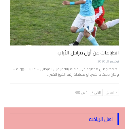
انطباعات عن أول مراحل الأياب
نوفمبر 8, 2020
حافظ جمال محمود على عادته بالفوز على الفيصلي – غالبا بسهولة –
وكان بامكانه كسر، او معادلة رقم الفوز الكبير…
السابق
التالي
1 من 685
اهل الرياضه