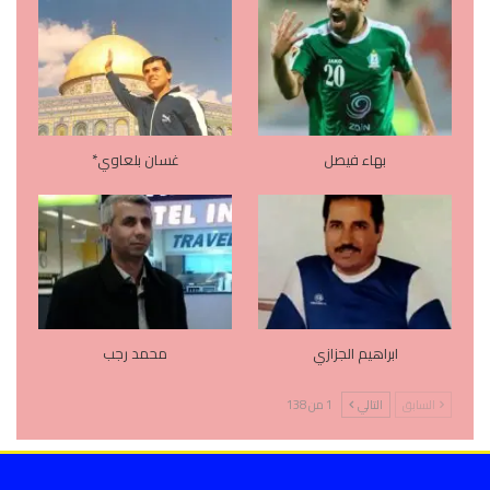
بهاء فيصل
غسان بلعاوي*
ابراهيم الجزازي
محمد رجب
السابق
التالي
1 من 138