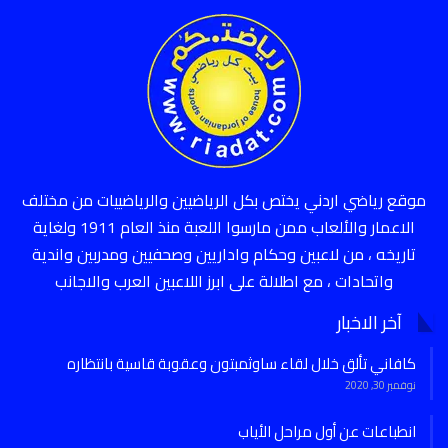
موقع رياضي اردني يختص بكل الرياضيين والرياضييات من مختلف
الاعمار والألعاب ممن مارسوا اللعبة منذ العام 1911 ولغاية
تاريخه ، من لاعبين وحكام واداريين وصحفيين ومدربين واندية
واتحادات ، مع اطلالة على ابرز اللاعبين العرب والاجانب
آخر الاخبار
كافاني تألق خلال لقاء ساوثمبتون وعقوبة قاسية بانتظاره
نوفمبر 30, 2020
انطباعات عن أول مراحل الأياب