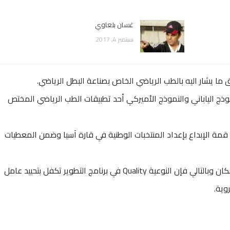
غسان بلعاوي
سبتمبر 4, 2017
ما يشار اليه بالطب الرياضي الخاص بصناعة البطل الرياضي.
موذج الياباني والنموذج الأميركي أحد تطبيقات الطب الرياضي المختص
قمة الإبداع بإعداد المنتخبات الوطنية في قارة آسيا وضمن المعطيات
** تعتبر قطر أصغر دولة أسيوية من حيث عدد السكان وبالتالي فإن النوعية Quality في برنامج التطوير تكفل بتحييد عامل
وية.