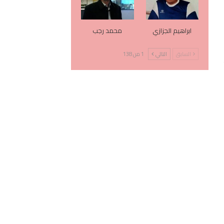
ابراهيم الجزازي
محمد رجب
السابق
التالي
1 من 138