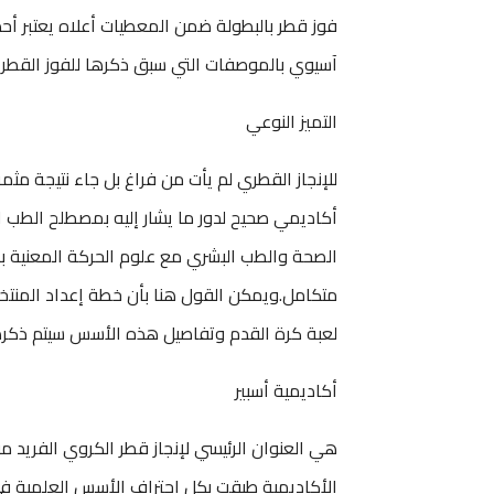
فوز قطر بالبطولة ضمن المعطيات أعلاه يعتبر أحد
آسيوي بالموصفات التي سبق ذكرها للفوز القطري
التميز النوعي
للإنجاز القطري لم يأت من فراغ بل جاء نتيجة 
أكاديمي صحيح لدور ما يشار إليه بمصطلح الطب ال
الصحة والطب البشري مع علوم الحركة المعنية با
متكامل.ويمكن القول هنا بأن خطة إعداد المنتخ
لعبة كرة القدم وتفاصيل هذه الأسس سيتم ذكره
أكاديمية أسبير
هي العنوان الرئيسي لإنجاز قطر الكروي الفريد
الأكاديمية طبقت بكل احتراف الأسس العلمية في 