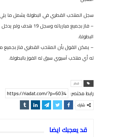
سجل المنتخب القطري في البطولة يشمل ما يلي م
– فاز بجميع مبارياته 
البطولة.
– يمكن القول بأن المنتخب القطري فاز بجميع م
له أي منتخب آسيوي سبق له الفوز بالبطولة.
قطر
رابط مختصر:
https://riadat.com/?p=6034
شارك
قد يعجبك ايضا