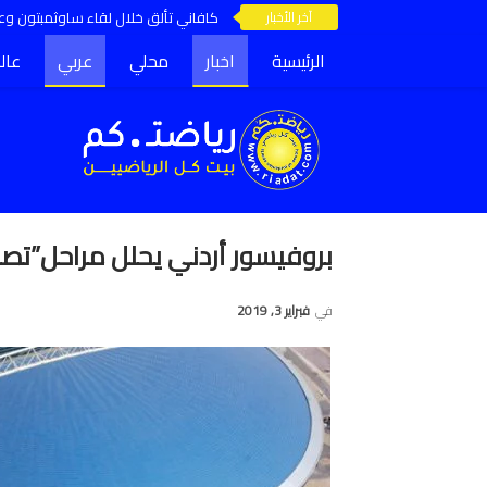
آخر الأخبار
كافاني تألق خلال لقاء ساوثمبتون وعق
الرئيسية
اخبار
محلي
عربي
عال
بروفيسور أردني يحلل مراحل”تصن
في
فبراير 3, 2019