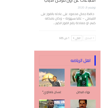
انطباعات عن أول مراحل الأياب
نوفمبر 8, 2020
حافظ جمال محمود على عادته بالفوز على
الفيصلي – غالبا بسهولة – وكان بامكانه
كسر، او معادلة رقم الفوز الكبير…
السابق
التالي
1 من 685
اهل الرياضه
بهاء فيصل
غسان بلعاوي*