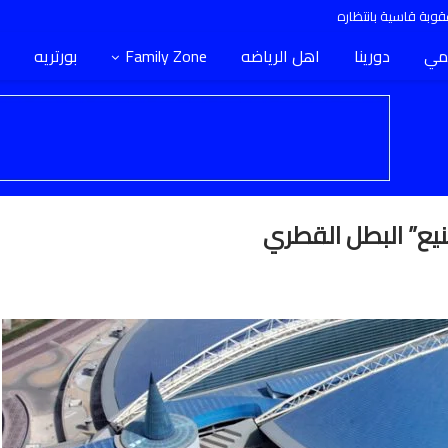
وبة قاسية بانتظاره
مي
دورينا
اهل الرياضه
Family Zone
بورتريه
يع” البطل القطري