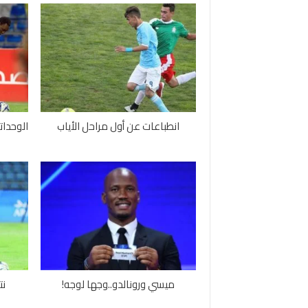
انطباعات عن أول مراحل الأياب
الوحدات
ميسي ورونالدو..وجها لوجه!
نت