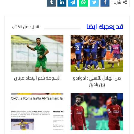
شارك
قد يعجبك ايضا
المزيد من الكاتب
من الهلال للأهلي : ادواردو
السومة يلدغ الإتحاد:مرتين
بين بلدين