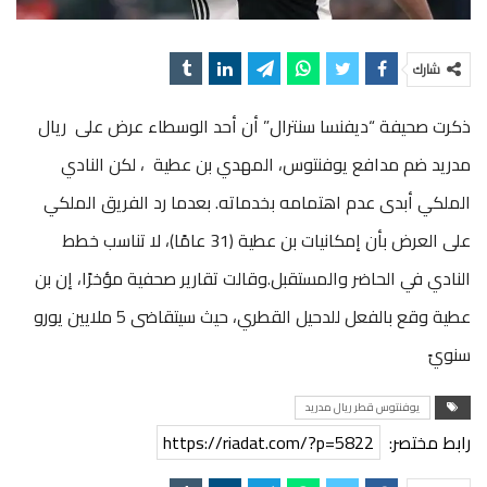
شارك
ذكرت صحيفة “ديفنسا سنترال” أن أحد الوسطاء عرض على ريال
مدريد ضم مدافع يوفنتوس، المهدي بن عطية ، لكن النادي
الملكي أبدى عدم اهتمامه بخدماته. بعدما رد الفريق الملكي
على العرض بأن إمكانيات بن عطية (31 عامًا)، لا تناسب خطط
النادي في الحاضر والمستقبل.وقالت تقارير صحفية مؤخرًا، إن بن
عطية وقع بالفعل للدحيل القطري، حيث سيتقاضى 5 ملايين يورو
سنويً
يوفنتوس قطر ريال مدريد
رابط مختصر:
https://riadat.com/?p=5822