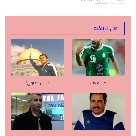
السابق
التالي
1 من 685
اهل الرياضه
بهاء فيصل
غسان بلعاوي*