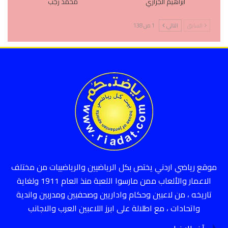
ابراهيم الجزازي
محمد رجب
السابق
التالي
1 من 138
موقع رياضي اردني يختص بكل الرياضيين والرياضييات من مختلف
الاعمار والألعاب ممن مارسوا اللعبة منذ العام 1911 ولغاية
تاريخه ، من لاعبين وحكام واداريين وصحفيين ومدربين واندية
واتحادات ، مع اطلالة على ابرز اللاعبين العرب والاجانب