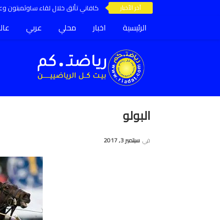
آخر الأخبار
كافاني تألق خلال لقاء ساوثمبتون وعق
الرئيسية
اخبار
محلي
عربي
عال
البولو
في
سبتمبر 3, 2017