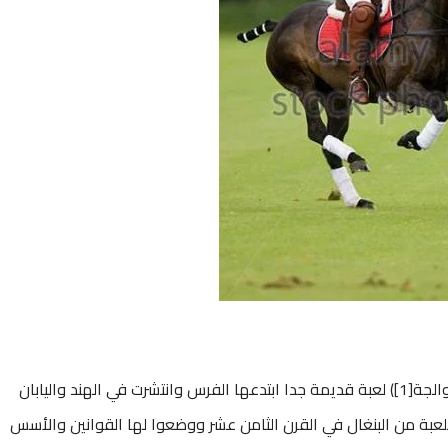
(تعني “الكرة” في البلتية؛ في العربية: الضرب بالصوالجة[1]) لعبة قديمة جدا ابتدعها الفرس وانتشرت في الهند واليابان
لعبة من البنغال في القرن الثامن عشر ووضعوا لها القوانين والأسس