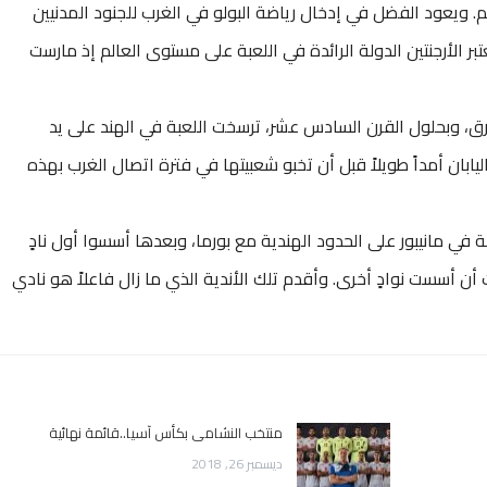
العالم. ويعود الفضل في إدخال رياضة البولو في الغرب للجنود المدنيين
تبر الأرجنتين الدولة الرائدة في اللعبة على مستوى العالم إذ مارست
ق، وبحلول القرن السادس عشر، ترسخت اللعبة في الهند على يد
يابان أمداً طويلاً قبل أن تخبو شعبيتها في فترة اتصال الغرب بهذه
نيون اللعبة في مانيبور على الحدود الهندية مع بورما، وبعدها أسسوا أول نادٍ
ت أن أسست نوادٍ أخرى. وأقدم تلك الأندية الذي ما زال فاعلاً هو نادي
منتخب النشامى بكأس آسيا..قائمة نهائية
ديسمبر 26, 2018