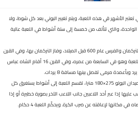
عتبر الأشهر قي هذه اللعبة، ويتم تغيير البوني بعد كل شوط، ولا
 الواحدة، والتي تتألف من خمسة إلى ستة أشواط في اللعبة عالية
أقيمت أول مباراة للبولو مسجلة في التاريخ بين التركمان والفرس عام 600 قبل الميلاد، وفاز التركمان بها، وفي القرن
الرابع بعد الميلاد تعلم ملك الفرس سابور الثاني اللعبة وهو في السابعة من عمره، وفي القرن 16 أقام الشاه عباس
ويتكون فريق البولو من 4 لاعبين، وتبلغ مساحة ميدان البولو 275×180 مترا، تقسم اللعبة إلى أشواط يستغرق كل
ها إذا عبر أحد اللاعبين جانب اللاعب الآخر بصورة خطيرة أو إذا
في مكانها لإعاقته عن ضرب الكرة. ويحكّم اللعبة 4 حكام.