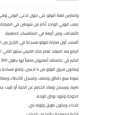
وتمارس لعبة البولو على خيول تدعى البوني وهي ت
يلعب البوني الواحد أكثر من شوطين في المباراة
الأهداف، ومن أربعة في المنافسات الصغيرة.
الكبير في عاصمته أصفهان ملعباً لها بطول 300 يرد وبأعمدة مرمى تفصل بينها مسافة 8 يردات.
شوط سبع دقائق ونصف، وتسجل الأخطاء ويعاقب علي
ضربه، ويسمح بإبعاد الخصم عن الكرة أو تثبيت عصاه 
الخوذة وتزود بواق للوجه.
الحذاء ويكون طويل ولونه بني.
الكرة مصنوعة دائما من الخشب.