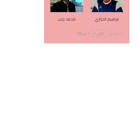
ابراهيم الجزازي
محمد رجب
السابق
التالي
1 من 138