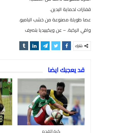
قفازات لحماية اليدين.
عصا طويلة مصنوعة من خشب البامبو.
واقي الركبة. – عن ويكيبيديا بتصرف
شارك
قد يعجبك ايضا
كرة القدم