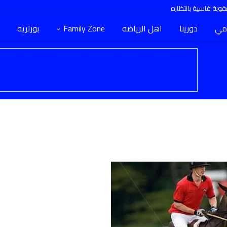
وبة قاسية بانتظاره
مي
دورينا
اهل الرياضه
Family Zone
بورتريه