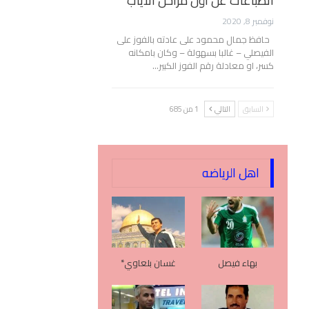
انطباعات عن أول مراحل الأياب
نوفمبر 8, 2020
حافظ جمال محمود على عادته بالفوز على
الفيصلي – غالبا بسهولة – وكان بامكانه
كسر، او معادلة رقم الفوز الكبير…
السابق
التالي
1 من 685
اهل الرياضه
بهاء فيصل
غسان بلعاوي*