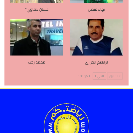
بهاء فيصل
غسان بلعاوي*
ابراهيم الجزازي
محمد رجب
السابق
التالي
1 من 138