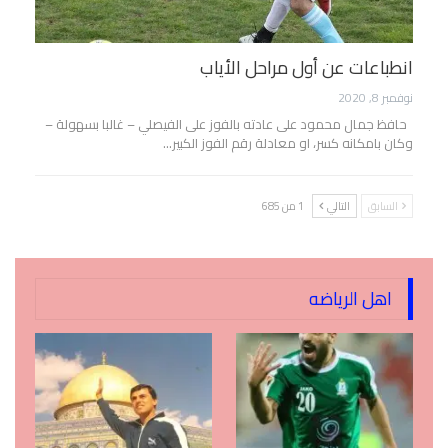
انطباعات عن أول مراحل الأياب
نوفمبر 8, 2020
حافظ جمال محمود على عادته بالفوز على الفيصلي – غالبا بسهولة –
وكان بامكانه كسر، او معادلة رقم الفوز الكبير…
السابق
التالي
1 من 685
اهل الرياضه