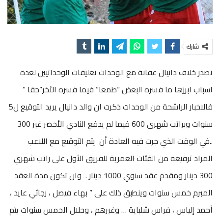
شارك
تصدر خلاف دانيال عفانة مع الوحدات تعليقات الوحداتيين لعدة
اسباب ابرزها ما فسره البعض “طمعا” فيما فسره الأخر”حقا ”
فالاخبار الراشحة من الوحدات ذكرت ان والد دانيال يريد التوقيع ل5
سنوات وبراتب شهري 600 فيما لم يدفع النادي الأخضر غير 300
..في الوقت الذي جرت فيه العادة أن يتم التوقيع مع اللاعب
المراد ترفيعه من الفئات العمرية للفريق الأول على راتب شهري
300 دينار ومقدم عقد سنوي 1000 دينار . وان تكون مدة العقد
المبرم خمس سنوات وينطبق ذلك على ” بهاء فيصل ، رجائي عايد ،
أحمد إلياس ، فراس شلباية … وغيرهم ، وخلال الخمس سنوات يتم