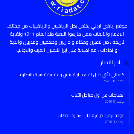
موقع رياضي اردني يختص بكل الرياضيين والرياضييات من مختلف
الاعمار والألعاب ممن مارسوا اللعبة منذ العام 1911 ولغاية
تاريخه ، من لاعبين وحكام واداريين وصحفيين ومدربين واندية
واتحادات ، مع اطلالة على ابرز اللاعبين العرب والاجانب
آخر الاخبار
كافاني تألق خلال لقاء ساوثمبتون وعقوبة قاسية بانتظاره
نوفمبر 30, 2020
انطباعات عن أول مراحل الأياب
نوفمبر 8, 2020
الوحداتيفرد ذراعية على صدارة الذهاب
نوفمبر 1, 2020