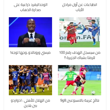
انطباعات عن أول مراحل
الوحداتيفرد ذراعية على
الأياب
صدارة الذهاب
من سيسجل الهدف رقم 100
ميسي ورونالدو..وجها لوجه!
للرمثا بشباك الجزيرة !!
نتائج غريبة بالاسبوعين 8و9
من الهلال للأهلي : ادواردو
بين بلدين