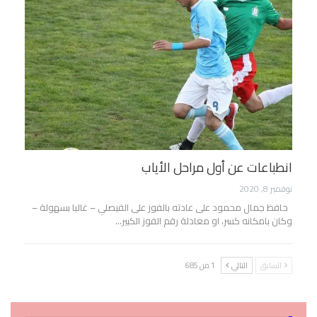
انطباعات عن أول مراحل الأياب
نوفمبر 8, 2020
حافظ جمال محمود على عادته بالفوز على الفيصلي – غالبا بسهولة –
وكان بامكانه كسر، او معادلة رقم الفوز الكبير…
السابق
التالي
1 من 685