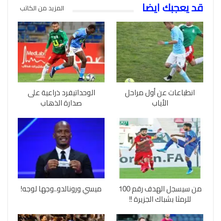
قد يعجبك ايضا
المزيد من الكاتب
انطباعات عن أول مراحل
الوحداتيفرد ذراعية على
الأياب
صدارة الذهاب
من سيسجل الهدف رقم 100
ميسي ورونالدو..وجها لوجه!
للرمثا بشباك الجزيرة !!