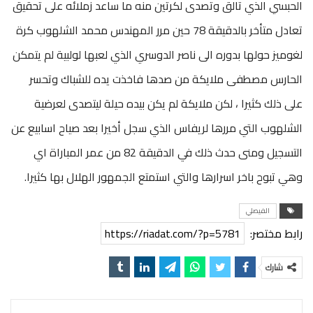
الحبسي الذي تالق وتصدى لكرتين منه ما ساعد زملائه على تحقيق
تعادل متأخر بالدقيقة 78 حين مرر المهندس محمد الشلهوب كرة
لغوميز حولها بدوره الى ناصر الدوسري الذي لعبها لولبية لم يتمكن
الحارس مصطفى ملايكة من صدها فاخذت يده للشباك وتحسر
على ذلك كثيرا ، لكن ملايكة لم يكن بيده حيلة ليتصدى لعرضية
الشلهوب التي مررها لريفاس الذي سجل أخيرا بعد صياح اسابيع عن
التسجيل ومنى حدث ذلك في الدقيقة 82 من عمر المباراة اي
وهي تبوح باخر اسرارها والتي استمتع الجمهور الهلال بها كثيرا.
الفيصلي
رابط مختصر:
https://riadat.com/?p=5781
شارك