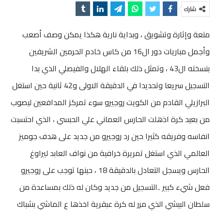
شارك
متعة وإثارة وتشويق ، وبداية نارية هكذا يمكن وصف أصعب
وأجمل مباريات دور ال16 من كاس خادم الحرمين الشريفين
بنسخته ال43 ، وتمثل ذلك بلقاء الهلال والفيصلي الذي بدا
التسجيل سريعا وتحديدا في الدقيقة الاولى و42 ثانية حين استغل
البرازيلي القادم من الكويت روجيرو سوء تمركز المدافعين ليصوب
من بعيد كرة اذهلت الحارس العماني علي الحبسي ، الذي احتسبت
انفاسه وفريقه كثيرا حين رد روجيرو من جديد على هدف جوميز
العالمي الذي استغل تمريرة خرافية من نواف العابد ليراوغ
الحارس ويسجل التعادل بالدقيقة 18 ، حينها توجب على روجيرو
فعل شيء كبير ..التسجيل من جديد وكان له ذلك بمساعدة من
سلطان البيشي الذي مرر له كرة عبقرية اخذها ع الماشي بشباك