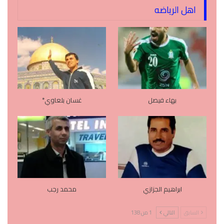
اهل الرياضه
بهاء فيصل
غسان بلعاوي*
ابراهيم الجزازي
محمد رجب
السابق
التالي
1 من 138