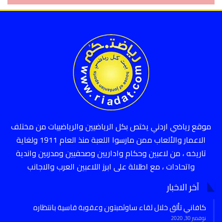
موقع رياضي اردني يختص بكل الرياضيين والرياضييات من مختلف
الاعمار والألعاب ممن مارسوا اللعبة منذ العام 1911 ولغاية
تاريخه ، من لاعبين وحكام واداريين وصحفيين ومدربين واندية
واتحادات ، مع اطلالة على ابرز اللاعبين العرب والاجانب
آخر الاخبار
كافاني تألق خلال لقاء ساوثمبتون وعقوبة قاسية بانتظاره
نوفمبر 30, 2020