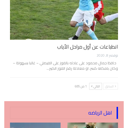
انطباعات عن أول مراحل الأياب
نوفمبر 8, 2020
حافظ جمال محمود على عادته بالفوز على الفيصلي – غالبا بسهولة –
وكان بامكانه كسر، او معادلة رقم الفوز الكبير…
السابق
التالي
1 من 685
اهل الرياضه