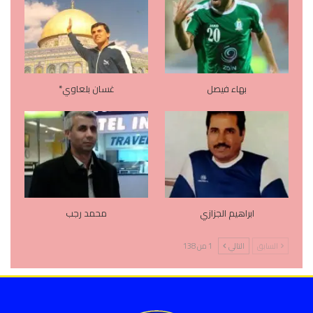
بهاء فيصل
غسان بلعاوي*
ابراهيم الجزازي
محمد رجب
السابق
التالي
1 من 138