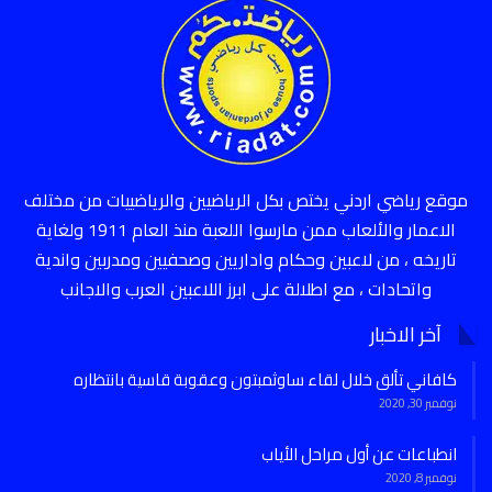
موقع رياضي اردني يختص بكل الرياضيين والرياضييات من مختلف
الاعمار والألعاب ممن مارسوا اللعبة منذ العام 1911 ولغاية
تاريخه ، من لاعبين وحكام واداريين وصحفيين ومدربين واندية
واتحادات ، مع اطلالة على ابرز اللاعبين العرب والاجانب
آخر الاخبار
كافاني تألق خلال لقاء ساوثمبتون وعقوبة قاسية بانتظاره
نوفمبر 30, 2020
انطباعات عن أول مراحل الأياب
نوفمبر 8, 2020