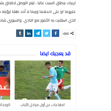
تريبات ينطلق السبت غالبا ، ليتم التوصل لاتفاق
عليهما او على احدهما وربما لا أحد طبقا لرؤيته
الذي استقرت به الأمور مع النادي والسوري شا
شارك
قد يعجبك ايضا
انطباعات عن أول مراحل الأياب
الوحدات