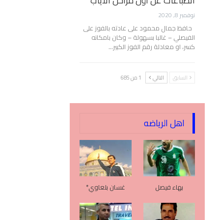
انطباعات عن أول مراحل الأياب
نوفمبر 8, 2020
حافظ جمال محمود على عادته بالفوز على
الفيصلي – غالبا بسهولة – وكان بامكانه
كسر، او معادلة رقم الفوز الكبير…
السابق
التالي
1 من 685
اهل الرياضه
بهاء فيصل
غسان بلعاوي*