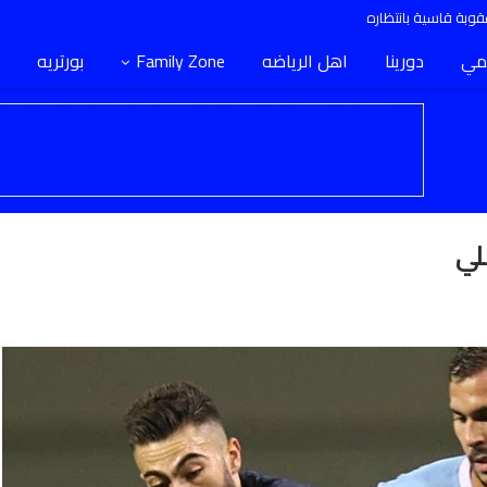
وبة قاسية بانتظاره
مي
دورينا
اهل الرياضه
Family Zone
بورتريه
لي