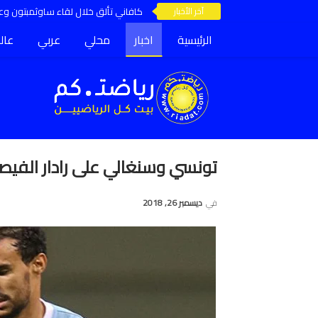
آخر الأخبار
كافاني تألق خلال لقاء ساوثمبتون وعق
الرئيسية
اخبار
محلي
عربي
عال
تونسي وسنغالي على رادار الفيص
في
ديسمبر 26, 2018