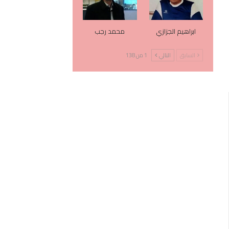
ابراهيم الجزازي
محمد رجب
السابق
التالي
1 من 138