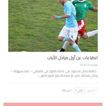
انطباعات عن أول مراحل الأياب
نوفمبر 8, 2020
حافظ جمال محمود على عادته بالفوز على الفيصلي – غالبا بسهولة –
وكان بامكانه كسر، او معادلة رقم الفوز الكبير…
السابق
التالي
1 من 685