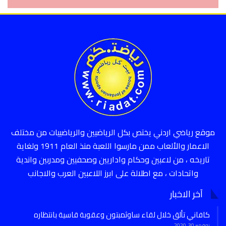
موقع رياضي اردني يختص بكل الرياضيين والرياضييات من مختلف
الاعمار والألعاب ممن مارسوا اللعبة منذ العام 1911 ولغاية
تاريخه ، من لاعبين وحكام واداريين وصحفيين ومدربين واندية
واتحادات ، مع اطلالة على ابرز اللاعبين العرب والاجانب
آخر الاخبار
كافاني تألق خلال لقاء ساوثمبتون وعقوبة قاسية بانتظاره
نوفمبر 30, 2020