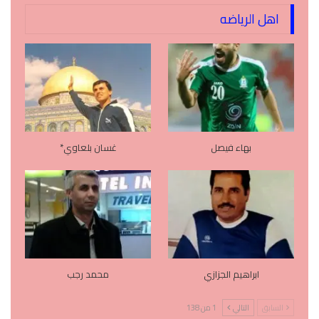
اهل الرياضه
بهاء فيصل
غسان بلعاوي*
ابراهيم الجزازي
محمد رجب
السابق
التالي
1 من 138