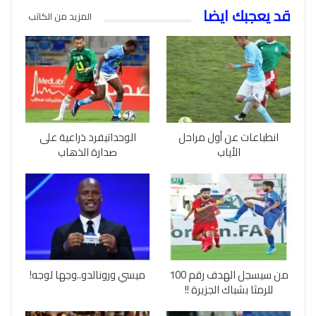
قد يعجبك ايضا
المزيد من الكاتب
انطباعات عن أول مراحل
الوحداتيفرد ذراعية على
الأياب
صدارة الذهاب
من سيسجل الهدف رقم 100
ميسي ورونالدو..وجها لوجه!
للرمثا بشباك الجزيرة !!