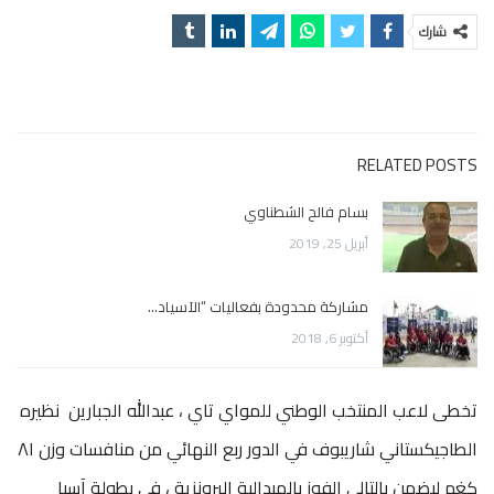
شارك
RELATED POSTS
بسام فالح الشطناوي
أبريل 25, 2019
مشاركة محدودة بفعاليات “الآسياد…
أكتوبر 6, 2018
تخطى لاعب المنتخب الوطني للمواي تاي ، عبدالله الجبارين نظيره
الطاجيكستاني شاريبوف في الدور ربع النهائي من منافسات وزن ٨١
كغم ليضمن بالتالي الفوز بالميدالية البرونزية ، في بطولة آسيا