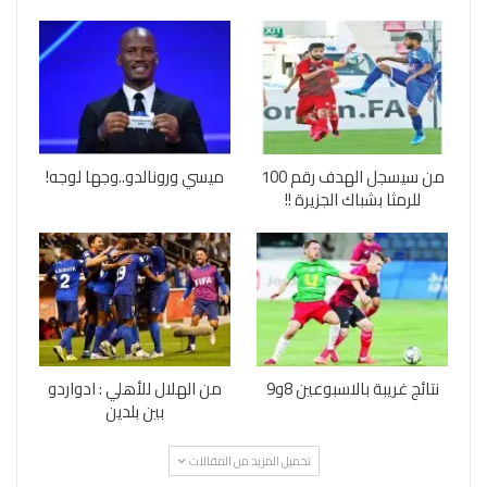
من سيسجل الهدف رقم 100
ميسي ورونالدو..وجها لوجه!
للرمثا بشباك الجزيرة !!
نتائج غريبة بالاسبوعين 8و9
من الهلال للأهلي : ادواردو
بين بلدين
تحميل المزيد من المقالات