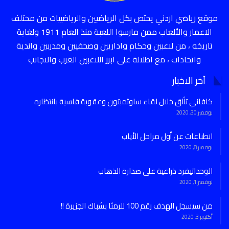
موقع رياضي اردني يختص بكل الرياضيين والرياضييات من مختلف
الاعمار والألعاب ممن مارسوا اللعبة منذ العام 1911 ولغاية
تاريخه ، من لاعبين وحكام واداريين وصحفيين ومدربين واندية
واتحادات ، مع اطلالة على ابرز اللاعبين العرب والاجانب
آخر الاخبار
كافاني تألق خلال لقاء ساوثمبتون وعقوبة قاسية بانتظاره
نوفمبر 30, 2020
انطباعات عن أول مراحل الأياب
نوفمبر 8, 2020
الوحداتيفرد ذراعية على صدارة الذهاب
نوفمبر 1, 2020
من سيسجل الهدف رقم 100 للرمثا بشباك الجزيرة !!
أكتوبر 3, 2020