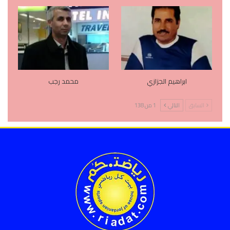
ابراهيم الجزازي
محمد رجب
السابق
التالي
1 من 138