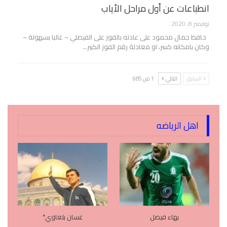
انطباعات عن أول مراحل الأياب
نوفمبر 8, 2020
حافظ جمال محمود على عادته بالفوز على الفيصلي – غالبا بسهولة –
وكان بامكانه كسر، او معادلة رقم الفوز الكبير…
السابق
التالي
1 من 685
اهل الرياضه
بهاء فيصل
غسان بلعاوي*