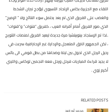
اللقاء مع الجزيرة بكاس الإتحاد الآسيوي ليؤجج نيران الشخط
والغضب على الفريق الذي لم يعد يحتمل سوء النتائج ولا ” الإميج”
الذي صور الفريق أمام أقرانه العرب ، كفريق “فتوات” و”قنوات”
..لذا تم الإستجاد بينوبيتشيا مرة جديدة ليعيد الفريق لمنصات التتويج
، لكن الجمهور النزق المتعجل والإدارة غير الإحترافية سرعت في
رحيل الرجل الذي تحول بين ليلة وضحاها من بطل قومي الى بائس
لا يجيد قراءة المباريات فرحل ورحل معه النجمين لوكاس والليبي
أكرم زوي .
RELATED POSTS
محمد أبو العز