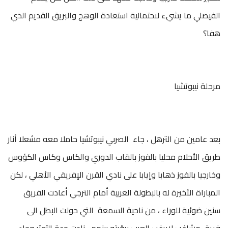
الفيصلي ما يشيء لاحتمالية استعادة الوهج والبريق القديم الذي
هفا؟
مرحلة نيبوتشيا
بعد عامين من الترهل ، جاء الصربي نيبوتشيا حاملا معه مشعلا أنار
طريق الأحلام محليا بالفوز بالقاب الدوري والكاس وكاس الكؤوس
وخارجيا بالفوز ذهابا وإيابا على نادي القرن الإفريقي الأهلي ، لكن
المباراة الأخيرة له بالبطولة العربية أمام الترجي أعادت الفريق
سنين ضوئية للوراء ، من ناحية السمعة التي حولت البطل الى
فريق مشاغب لايرغب العرب برؤيته بينهم ،،زادت حدة التوتر وجاء