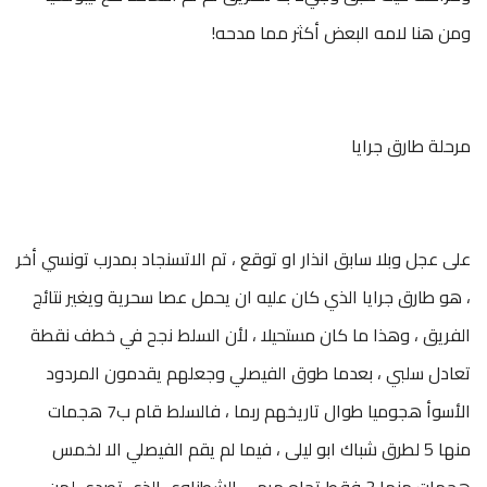
ومن هنا لامه البعض أكثر مما مدحه!
مرحلة طارق جرايا
على عجل وبلا سابق انذار او توقع ، تم الاتسنجاد بمدرب تونسي أخر
، هو طارق جرايا الذي كان عليه ان يحمل عصا سحرية ويغير نتائج
الفريق ، وهذا ما كان مستحيلا ، لأن السلط نجح في خطف نقطة
تعادل سلبي ، بعدما طوق الفيصلي وجعلهم يقدمون المردود
الأسوأ هجوميا طوال تاريخهم ربما ، فالسلط قام ب7 هجمات
منها 5 لطرق شباك ابو ليلى ، فيما لم يقم الفيصلي الا لخمس
هجمات منها 3 فقط تجاه مرمى الشطناوي الذي تصدى لهن