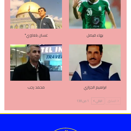
بهاء فيصل
غسان بلعاوي*
ابراهيم الجزازي
محمد رجب
السابق
التالي
1 من 138