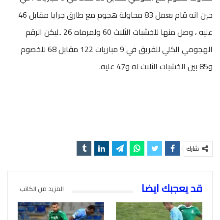
حين انه قام بعمل 83 محاولة هجوم مع طارق جرايا مقابل 46
عليه ، وصل منها للخشبات الثلاث 60 ولمرماه 26 ..ليكن الرقم
الهجومي الكلي للفريق في 9 مباريات 122 مقابل 68 للخصوم
و85 بين الخشبات الثلاث له و47 عليه.
شارك
قد يعجبك ايضا
المزيد من الكاتب