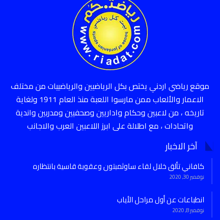
موقع رياضي اردني يختص بكل الرياضيين والرياضييات من مختلف
الاعمار والألعاب ممن مارسوا اللعبة منذ العام 1911 ولغاية
تاريخه ، من لاعبين وحكام واداريين وصحفيين ومدربين واندية
واتحادات ، مع اطلالة على ابرز اللاعبين العرب والاجانب
آخر الاخبار
كافاني تألق خلال لقاء ساوثمبتون وعقوبة قاسية بانتظاره
نوفمبر 30, 2020
انطباعات عن أول مراحل الأياب
نوفمبر 8, 2020