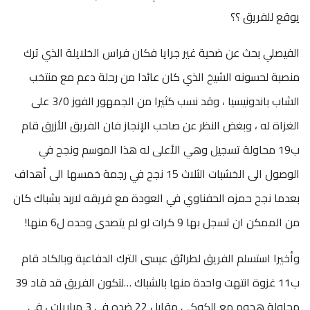
يوقع للفريق ؟؟
الفيصلي بحث عن ضحية غير جرايا فكان فراس الخلايلة الذي ترك
منصبة لحسونه الشيخ الذي كان عائدا من رحلة دعم مع منتخب
الشاب باندونيسيا ، وقد نسب كثيرا من الجمهور الفوز 3/0 على
الغزاة له ، وبغض النظر عن صاحب الإنجاز فان الفريق الأزرق قام
ب19 محاولة تسجيل وهي الأعلى له هذا الموسم ونجح في
الوصول الى الخشبات الثلاث 15 نجح في رجمة خمسها الى أهداف
بعدما نجح حمزه الحفناوي في العودة مع فريقه لاربد بشباك كان
من الممكن ان تسجل بها 9 كرات لو لم يتصدى وحده ل6 منها!
وأخيرا استسلم الفريق لطرائق عيسى الترك الدفاعية وبالكاد قام
ب11 غزوة انتهت واحدة منها بالشباك …لتكون الفريق قد قاد 39
محاولة هجوم مع الكوكي مقابل 22 ضده في 3 مباريات ، في