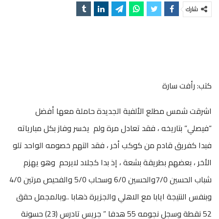
شارك
كتب: رأفت سارة
اشرقت شمس مطلع الألفية الجديدة حاملة معها أفضل
“فيصلي” بتاريخه ، فقد تعادل مرة ولم يخسر وفاز بكل مبارياته
فبدا كفريق قادم من كوكب أخر ، فقد التهم خصومه الواحد تلو
الأخر ، بعضهم بطريقة بشعة ، إذ بدا كجلاد لايرحم وهو يهزم
شباب الحسين 7/0والحسين 6/0 وسحاب 5/0 والفحيص مرتين 4/0
وبنفس النتيجة ايابا مع الاهلي والجزيرة ذهابا ..وبالمجمل حقق
52 نقطة وسجل نجومه 55 هدفا ” جريس تادرس (23) حسونة