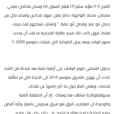
الشيخ (11) مؤيد سليم (7) هيثم الشبول (4) وسجل هدفين: صبحي
سليمان، محمد التوايهة، حاتم عقل، مهند محادين وهدف لكل من
جمال ابو عابد وقصي أبو عالية. ” واهتزت شباكهم ثلاث مرات
فقط.. فهل كانت تلك مجرد طاقة انفجارية ما لبثت أن تبددت
بمرور الوقت وبعد رحيل الكوكبة التي شاركت بموسم 2000 .!!
يحاول الفيصلي اليوم الوقف على أرضية صلبة بعد مرحلة من الشك
كادت أن تهوي بالفريق بموسم 2015 الى الدرجة التي لم تطأها
قدماه ، وبغض النظر حول ما اثير ايامها عن طبخات
محروقةورائحة شاطتت هنا وهناك ، إلا أن الحقيقة الثابتة
والوحيدة ان العفاريت الزرق هو فريق هجومي بامتياز ،وأنه أفضل
سفير للملكة خارجيا ونتائجة تشهد على ذلك ،،لكن هل يقدم