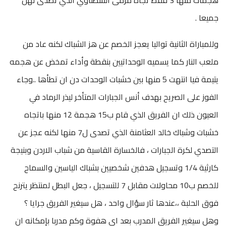
جميعا .
وللمباراة الثانية تواليا يعجز الخصم عن هز الشباك لكنه عاد من
ملعب النار كما يسميه الوحداتيين بنقطة وأداء تمخض عن هجمه
يتيمة فيا انتهت 5 منها بين خشبات الوحدات دن ان تطأها ..وجاء
الفوز على الصريح بهدف أنس الجبارات المتأخر ليذر الرماد في
العيون ذلك ان الفريق الذي قام ب15 هجمة 12 منها باتجاه
خشبات وشباك خالد العثامنة الذي تصدى ل7 منها لكنه عجز عن
التصدي لكرة الجبارات ، فالخسارة القاسية من شباب الاردن وبنيجة
كارثية 1/4 وتسجيل هدفين شخصيين بشباك الياسين والسماح
للخصم ب10 محاولات مقابل 7 للتسجيل ، جعل البطل لمنتظر يترنح
فوق الحلبة ،،عندها ثار سؤال واحد ، هل سيغير الفريق جرايا ؟
وهل سيغير الفريق المدرب بعد اي هفوة وكم مدربا بإمكانه ان