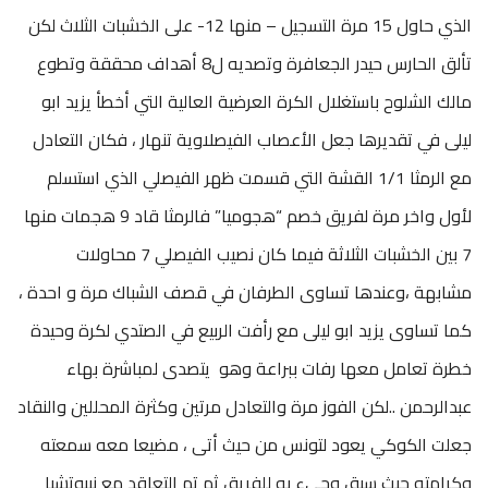
الذي حاول 15 مرة التسجيل – منها 12- على الخشبات الثلاث لكن
تألق الحارس حيدر الجعافرة وتصديه ل8 أهداف محققة وتطوع
مالك الشلوح باستغلال الكرة العرضية العالية التي أخطأ يزيد ابو
ليلى في تقديرها جعل الأعصاب الفيصلاوية تنهار ، فكان التعادل
مع الرمثا 1/1 القشة التي قسمت ظهر الفيصلي الذي استسلم
لأول واخر مرة لفريق خصم “هجوميا” فالرمثا قاد 9 هجمات منها
7 بين الخشبات الثلاثة فيما كان نصيب الفيصلي 7 محاولات
مشابهة ،وعندها تساوى الطرفان في قصف الشباك مرة و احدة ،
كما تساوى يزيد ابو ليلى مع رأفت الربيع في الصتدي لكرة وحيدة
خطرة تعامل معها رفات ببراعة وهو يتصدى لمباشرة بهاء
عبدالرحمن ..لكن الفوز مرة والتعادل مرتين وكثرة المحللين والنقاد
جعلت الكوكي يعود لتونس من حيث أتى ، مضيعا معه سمعته
وكرامته حيث سبق وجيء به للفريق ثم تم التعاقد مع نيبوتشيا