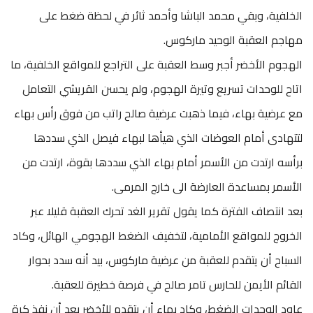
الخلفية، وبقي محمد الباشا وأحمد ثائر في لحظة ضغط على
مهاجم العقبة الوحيد ماركوس.
الهجوم الأخضر أجبر وسط العقبة على التراجع للمواقع الخلفية، ما
اتاح للوحدات تسريع وتيرة الهجوم، ولم يحسن القريشي التعامل
مع عرضية بهاء، فيما ذهبت عرضية صالح راتب من فوق رأس بهاء
لتتهادى أمام العوضات الذي هيأها لبهاء فيصل الذي سددها
برأسه ارتدت من الأسمر أمام بهاء الذي سددها بقوة، ارتدت من
الأسمر بمساعدة العارضة الى خارج المرمى.
بعد انتصاف الفترة كما يقول تقرير الغد تحرك العقبة قليلا عبر
الخروج للمواقع الأمامية، لتخفيف الضغط الهجومي الهائل، وكاد
السباح أن يتقدم للعقبة من عرضية ماركوس، بيد أنه سدد بحوار
القائم الأيمن للحارس تامر صالح في فرصة خطيرة للعقبة.
عاود الوحدات الضغط، وكاد بهاء أن يتقدم للأخضر بعد أن نفذ كرة