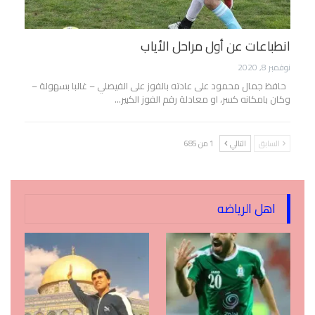
انطباعات عن أول مراحل الأياب
نوفمبر 8, 2020
حافظ جمال محمود على عادته بالفوز على الفيصلي – غالبا بسهولة –
وكان بامكانه كسر، او معادلة رقم الفوز الكبير…
السابق
التالي
1 من 685
اهل الرياضه