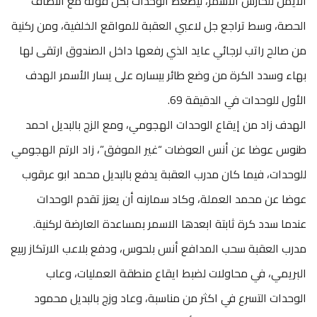
الأيمن للحارس الأسمر، ليضغط الوحدات بكل قوته مع انتصاف
الحصة، وسط تراجع جل لاعبي العقبة للمواقع الخلفية، ومن ركنية
من صالح راتب لرجائي عايد الذي رفعها داخل الصندوق ارتقى لها
بهاء وسدد الكرة من وضع طائر بيساره على يسار الأسمر الهدف
الأول للوحدات في الدقيقة 69.
الهدف زاد من إيقاع الوحدات الهجومي، ومع الزج بالبديل احمد
طنوس عوضا عن أنس العوضات “غير الموفق”، زاد الرتم الهجومي
للوحدات، فيما كان مدرب العقبة يدفع بالبديل محمد ابو عرقوب
عوضا عن محمد العملة، وكاد سمارنه أن يعزز تقدم الوحدات
عندما سدد كرة ثابتة ابعدها الاسمر بمساعدة العارضة لركنية.
مدرب العقبة سحب المدافع أنس بلحوس، ودفع بلاعب الارتكاز ربيع
البريمي، في محاولات لضبط ايقاع منطقة العمليات، وعاب
الوحدات التسرع في اكثر من مناسبة، وعاد وزج بالبديل محمود