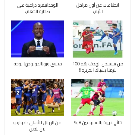
انطباعات عن أول مراحل
الوحداتيفرد ذراعية على
الأياب
صدارة الذهاب
من سيسجل الهدف رقم 100
ميسي ورونالدو..وجها لوجه!
للرمثا بشباك الجزيرة !!
نتائج غريبة بالاسبوعين 8و9
من الهلال للأهلي : ادواردو
بين بلدين