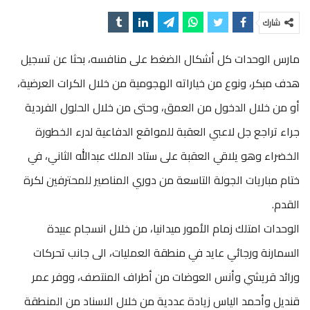
شارك
مارس الوحدات كل أشكال الضغط على منافسه، بحثا عن تسجيل
هدف مبكر، ونوع من خياراته الهجومية من خلال الكرات العرضية،
أو من خلال الدخول من العمق، وحتى من خلال الحلول الفردية
جراء تراجع جل لاعبي العقبة للمواقع الدفاعية لدرء الخطورة
الخضراء وهو يلاقي العقبة على ستاد الملك عبدالله الثاني، في
ختام مباريات الجولة التاسعة من دوري المناصير للمحترفين لكرة
القدم.
الوحدات امتلك زمام الأمور ميدانيا، من خلال انسجام عبيدة
السمارنة ورجائي عايد في منطقة العمليات، الى جانب تحركات
ورائد قريشي وأنس العوضات من أطراف المنتصف، ووفر عمر
قنديل وأحمد الياس زيادة عددية من خلال الاسناد من المنطقة