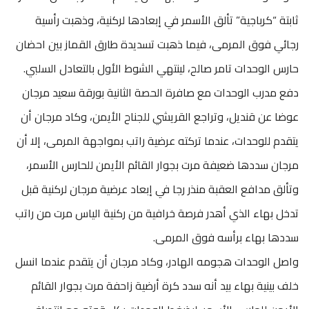
ثابتة “كرباجية” تألق الأسمر في إبعادها لركنية، وذهبت رأسية
رجائي فوق المرمى، فيما ذهبت تسديدة طارق القماز بين احضان
حارس الوحدات تامر صالح، لينتهي الشوط الأول بالتعادل السلبي.
دفع مدرب الوحدات مع صافرة الحصة الثانية بورقة سعيد مرجان
عوضا عن قنديل، وتراجع القريشي للجناح الأيمن، وكاد مرجان أن
يتقدم للوحدات، عندما تركته عرضية راتب بمواجهة المرمى، إلا أن
مرجان سددها ضعيفة مرت بجوار القائم الأيمن للحارس الأسمر،
وتألق مدافع العقبة منذر رجا في إبعاد عرضية مرجان لركنية قبل
تدخل بهاء الذي أهدر فرصة خرافية من ركنية الياس مرت من راتب
سددها بهاء برأسه فوق المرمى.
واصل الوحدات هجومه الهادر، وكاد مرجان أن يتقدم عندما انسل
خلف بينية بهاء بيد أنه سدد كرة أرضية زاحفة مرت بجوار القائم