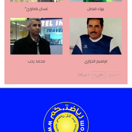
بهاء فيصل
غسان بلعاوي*
ابراهيم الجزازي
محمد رجب
السابق
التالي
1 من 138