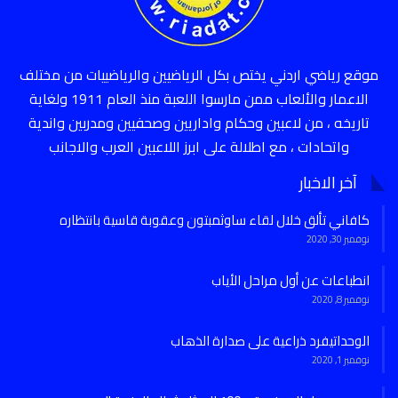
موقع رياضي اردني يختص بكل الرياضيين والرياضييات من مختلف
الاعمار والألعاب ممن مارسوا اللعبة منذ العام 1911 ولغاية
تاريخه ، من لاعبين وحكام واداريين وصحفيين ومدربين واندية
واتحادات ، مع اطلالة على ابرز اللاعبين العرب والاجانب
آخر الاخبار
كافاني تألق خلال لقاء ساوثمبتون وعقوبة قاسية بانتظاره
نوفمبر 30, 2020
انطباعات عن أول مراحل الأياب
نوفمبر 8, 2020
الوحداتيفرد ذراعية على صدارة الذهاب
نوفمبر 1, 2020