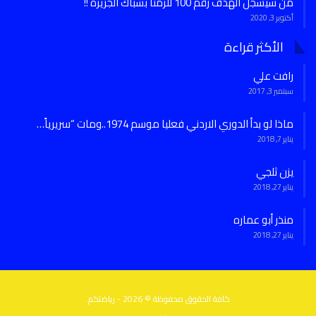
من سيسجل الهدف رقم 100 للرمثا بشباك الجزيرة !!
أكتوبر 3, 2020
الأكثر قراءة
رافت علي
سبتمبر 3, 2017
ماذا لو بدأ الدوري الاردني فعليا موسم 1974..ومات “سريرياً…
يناير 7, 2018
يزن ثلجي
يناير 27, 2018
منذر أبو عماره
يناير 27, 2018
كافة الحقوق محفوظة © 2026 - رياضتكم.