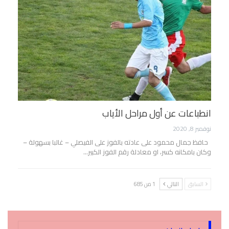
انطباعات عن أول مراحل الأياب
نوفمبر 8, 2020
حافظ جمال محمود على عادته بالفوز على الفيصلي – غالبا بسهولة –
وكان بامكانه كسر، او معادلة رقم الفوز الكبير…
السابق
التالي
1 من 685