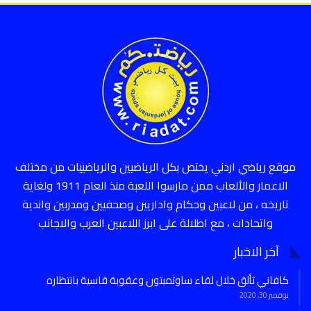
موقع رياضي اردني يختص بكل الرياضيين والرياضييات من مختلف
الاعمار والألعاب ممن مارسوا اللعبة منذ العام 1911 ولغاية
تاريخه ، من لاعبين وحكام واداريين وصحفيين ومدربين واندية
واتحادات ، مع اطلالة على ابرز اللاعبين العرب والاجانب
آخر الاخبار
كافاني تألق خلال لقاء ساوثمبتون وعقوبة قاسية بانتظاره
نوفمبر 30, 2020