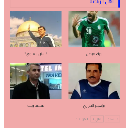
اهل الرياضه
بهاء فيصل
غسان بلعاوي*
ابراهيم الجزازي
محمد رجب
السابق
التالي
1 من 138