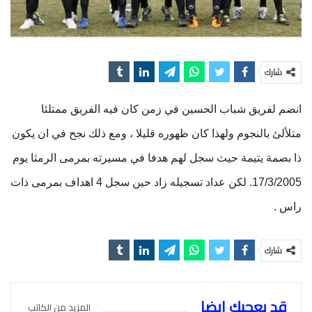
شارك
انضم لفريق شباب الحسين في زمن كان فيه الفريق ممتلئا
متلألئ بالنجوم ولهذا كان ظهوره قليلا ، ومع ذلك نجح في ان يكون
ذا بصمة يتيمة حيث سجل لهم هدفا في مسيرته بمرمى الرمثا يوم
17/3/2005. لكن عداد تسجيله زاد حين سجل 4 اهداف بمرمى ذات
راس .
شارك
قد يعجبك ايضا
المزيد من الكاتب