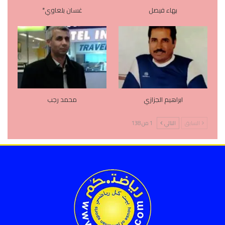
بهاء فيصل
غسان بلعاوي*
ابراهيم الجزازي
محمد رجب
السابق
التالي
1 من 138