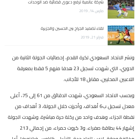
شركة عالمية ترفع دعوى قضائية ضد الوحدات
مارس 14, 2019
لقاء تضميد الجراح بين الحسين والجزيرة
فبراير 21, 2019
ونشر الاتحاد السعودي لكرة القدم، إحصائيات الجولة الثانية من
الدوري، التي شهدت تسجيل 23 هدفا منهم 5 فقط بمعرفة
اللاعبين المحليين، مقابل 18 للأجانب.
وبحسب الاتحاد السعودي، شهدت الدقائق من 61 إلى 75، أعلى
معدل تسجيل ب6 أهداف. وأحرزت خلال الجولة، 3 أهداف من
نقطة الجزاء، وهدف واحد من ركلة حرة مباشرة. وشهدت الجولة
إشهار 44 بطاقة صفراء، و3 كروت حمراء، من إجمالي 213
مخالفة.وحقق لاعب اتحاد جدة، التشيلي كارلوس فيلانويفا، أعلى