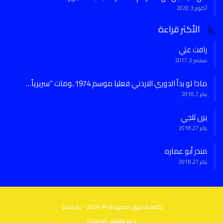
أكتوبر 3, 2020
الأكثر قراءة
رافت علي
سبتمبر 3, 2017
ماذا لو بدأ الدوري الاردني فعليا موسم 1974..ومات “سريرياً…
يناير 7, 2018
يزن ثلجي
يناير 27, 2018
منذر أبو عماره
يناير 27, 2018
كافة الحقوق محفوظة © 2026 - رياضتكم.
دعم وتطوير:
iCpanel