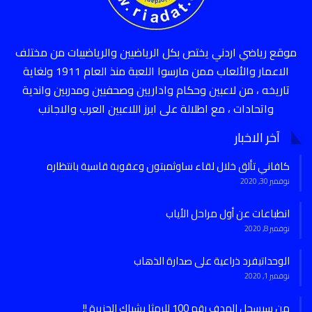
موقع رياضي اردني يختص بكل الرياضيين والرياضييات من مختلف
الاعمار والألعاب ممن مارسوا اللعبة منذ العام 1911 ولغاية
تاريخه ، من لاعبين وحكام واداريين وصحفيين ومدربين واندية
واتحادات ، مع اطلالة على ابرز اللاعبين العرب والاجانب
آخر الاخبار
كافاني تألق خلال لقاء ساوثمبتون وعقوبة قاسية بانتظاره
نوفمبر 30, 2020
انطباعات عن أول مراحل الأياب
نوفمبر 8, 2020
الوحداتيفرد ذراعية على صدارة الذهاب
نوفمبر 1, 2020
من سيسجل الهدف رقم 100 للرمثا بشباك الجزيرة !!