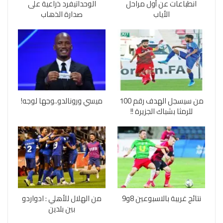
انطباعات عن أول مراحل
الوحداتيفرد ذراعية على
الأياب
صدارة الذهاب
من سيسجل الهدف رقم 100
ميسي ورونالدو..وجها لوجه!
للرمثا بشباك الجزيرة !!
نتائج غريبة بالاسبوعين 8و9
من الهلال للأهلي : ادواردو
بين بلدين