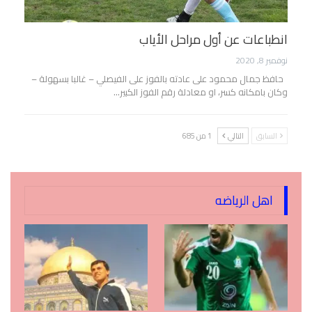
انطباعات عن أول مراحل الأياب
نوفمبر 8, 2020
حافظ جمال محمود على عادته بالفوز على الفيصلي – غالبا بسهولة –
وكان بامكانه كسر، او معادلة رقم الفوز الكبير…
السابق
التالي
1 من 685
اهل الرياضه