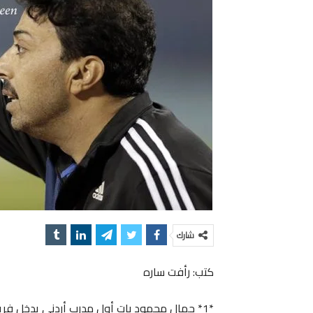
شارك
كتب: رأفت ساره
*1* جمال محمود بات أول مدرب أردني يدخل فريق