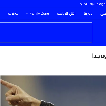
وبة قاسية بانتظاره
مي
دورينا
اهل الرياضه
Family Zone
بورتريه
ه جدا