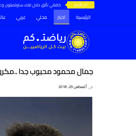
آخر الأخبار
كافاني تألق خلال لقاء ساوثمبتون وعق
الرئيسية
اخبار
محلي
عربي
عال
جمال محمود محبوب جدا ..مكرو
في
أغسطس 29, 2018