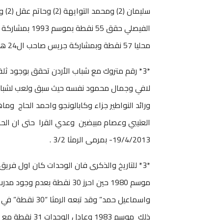
محليا 57 نقطة وبمشاركة جريس صاحب ال24 هدفا من 65.
*3* رقم متروك مع شباب الأردن تحقق بوجود ثل
ورائد النواطير جزاء وكابالونجو واحمد الحاج 
19/4/2013- بمرمى الرمثا 3/2 .
*3* للتاريخ والذكرى فان الوحدات كان اول فريق
موسم 1980 حين احرز 30 نقطة
واسماعيل حمد” و
ذلك موسم 1983 وعادل الوحدات 31 نقطة مع الراحل مظهر السعيد وكان ذلك كافيا لكل تلك الفرق ان تحرز اللقب.