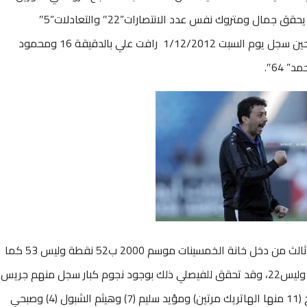
متروك بتحقيق ذلك مع شباب الأردن وتصادف ان يحقق جمال ومتروك نفس عدد الانتصارات”22″ والتعادلات”5″
والخسارة اليتيمة ، وكانت بالصدفة من الوحدات حين سجل يوم السبت 1/12/2012 رافت علي بالدقيقة 16 ومحمود
*2* وتغلب جمال على برانكو الفيصلي الذي كان ثالث من دخل خانة الخمسينات موسم 2000 ب52 نقطة وليس 53 كما
حال الوحدات وشباب الاردن، لكن بلعب 18 مباراة وليس22، وقد تحقق للفيصلي ذلك بوجود نجوم كبار سجل منهم جريس
تادرس (24 منها الهاتريك 3 مرات) وحسونة الشيخ (11 منها الهاتريك مرتين) ومؤيد سليم (7) وهيثم الشبول (4) وصبحي