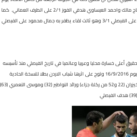
4/5/2017 وعلى السويق العماني حين سجل الحاج مالك واحمد العيساوي هدفي الفوز 2/1 على الطرف العماني. كما
نجح جمال مع الأهلي في تقديم لقاء مثير فاز به على الفيصلي 3/1 وهو ثالث لقاء يظفر به جمال محمود على الفيصلي
ق أعلى خسارة محليا وعربيا وعالميا في تاريخ الفيصلي منذ تأسيسه
عام 1932 في اية مباراة حتى ولو ودية ، وكانت يوم 16/9/2016 وتوج على اثرها شباب الاردن بطلا للنسخة الحادية
والثلاثين للدرع على ستاد الحسن وسجل رواد ابو خيزران (22 و52 من ركلة جزاء) ورائد النواطير (32) وموسى التعمري (63)