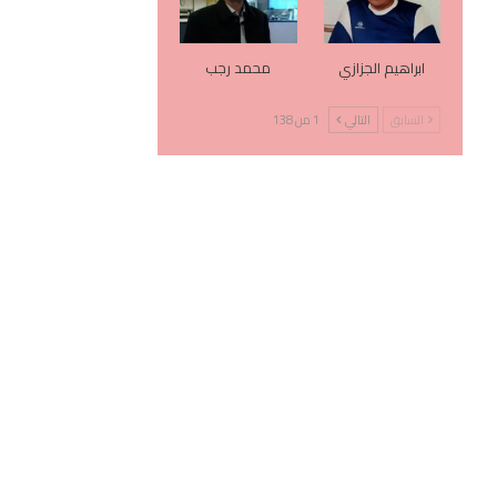
ابراهيم الجزازي
محمد رجب
السابق
التالي
1 من 138