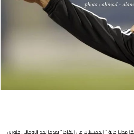
ا محليا خانة ” الخمسينات من النقاط ” بعدما نجح الروماني فلورين