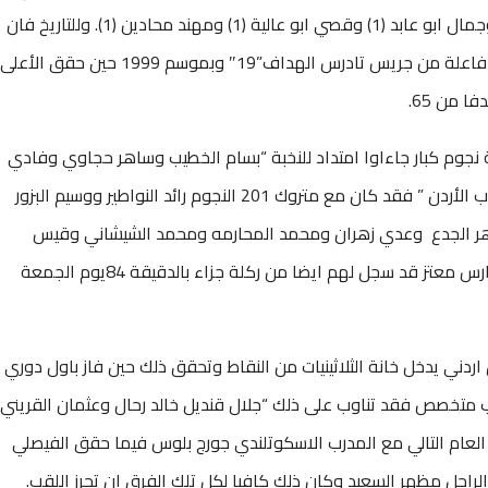
سليمان (2) ومحمد التوايهة (2) وحاتم عقل (2) وجمال ابو عابد (1) وقصي ابو عالية (1) ومهند محادين (1). وللتاريخ فان
الفيصلي حقق 55 نقطة بموسم 1993 بمشاركة فاعلة من جريس تادرس الهداف”19″ وبموسم 1999 حين حقق الأعلى
ة نجوم كبار جاءاوا امتداد للنخبة “بسام الخطيب وساهر حجاوي وفادي
لافي وجمال محمود نفسه حيث سبق ولعب لشباب الأردن ” فقد كان مع متروك 201 النجوم رائد النواطير ووسيم البزور
وماهر الجدع وعدي زهران ومحمد المحارمه ومحمد الشيشاني وقيس
العتيبي وعصام مبيضين وعدي القرا حتى ان الحارس معتز قد سجل لهم ايضا من ركلة جزاء بالدقيقة 84يوم الجمعة
 اردني يدخل خانة الثلاثينيات من النقاط وتحقق ذلك حين فاز باول دوري
 بعدم وجود مدرب متخصص فقد تناوب على ذلك “جلال قنديل خالد رحال وعثمان القريني
قد تبعه الرمثا “30 نقطة” في العام التالي مع المدرب الاسكوتلندي جورج بلوس فيما حقق الفيصلي