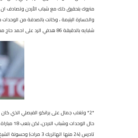
شلبايه بالدقيقة 86 هدفي الرد على احمد حاج محمد” 64″.