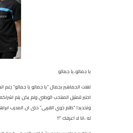
يا جمالو..يا جمالو
تغنت الجماهير بجمال “يا جمالو يا جمالو” رغم ان
اختير لتمثيل المنتخب الوطني ولم يكن يتم اشرا
وتحديدا “ظلم ذوي القربى” حتى ان المدرب ابراهيم
له ،انا لا اعرفك “!!