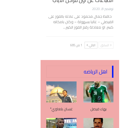
انطباعات عن أول مراحل الأياب
نوفمبر 8, 2020
حافظ جمال محمود على عادته بالفوز على
الفيصلي – غالبا بسهولة – وكان بامكانه
كسر، او معادلة رقم الفوز الكبير…
السابق
التالي
1 من 685
اهل الرياضه
بهاء فيصل
غسان بلعاوي*