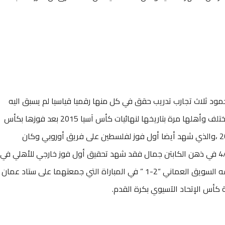
حمود ثلاث تجارب تدريب حقق في كل منها رقميا قياسيا لم يسبق اليه
غيره فقد قدم فلسطين للقارة الآسيوية بوجه مختلف وأهلها مرة بتاريخها لنهائيات كأس آسيا 2015 بعد فوزها بكأس
التحدي الآسيوي على الفلبين بنتيجة 1/0 عام 2014 ،والذي شهد أيضا أول فوز لفلسطين على فريق أوروبي وكان
أذربيجان 2/0 ومن هنا فسيظل عالقا أيضا يوم 4/4 في ذهن الكابتن جمال فقد شهد تحقيق أول فوز خارجي للأهلي في
أية بطولة عربية أو آسيوية وكان على حساب ضيفه السويق العماني “2-1 ” في المباراة التي جمعتهما على ستاد عمان
ة كأس الإتحاد الآسيوي بكرة القدم.