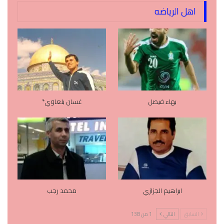
اهل الرياضه
بهاء فيصل
غسان بلعاوي*
ابراهيم الجزازي
محمد رجب
السابق
التالي
1 من 138