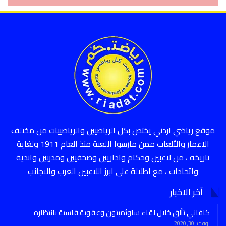
موقع رياضي اردني يختص بكل الرياضيين والرياضييات من مختلف
الاعمار والألعاب ممن مارسوا اللعبة منذ العام 1911 ولغاية
تاريخه ، من لاعبين وحكام واداريين وصحفيين ومدربين واندية
واتحادات ، مع اطلالة على ابرز اللاعبين العرب والاجانب
آخر الاخبار
كافاني تألق خلال لقاء ساوثمبتون وعقوبة قاسية بانتظاره
نوفمبر 30, 2020