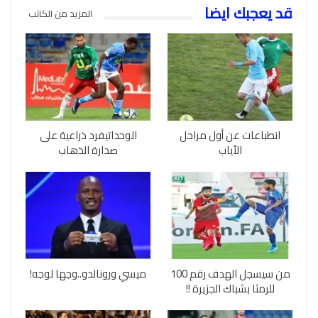
قد يعجبك ايضا
المزيد من الكاتب
انطباعات عن أول مراحل
الوحداتيفرد ذراعية على
الأياب
صدارة الذهاب
من سيسجل الهدف رقم 100
ميسي ورونالدو..وجها لوجه!
للرمثا بشباك الجزيرة !!