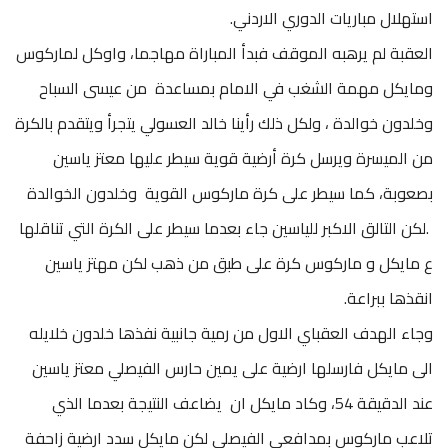
استهلال مباريات الدوري الاردني.
العقبة لم يرهبه الموقف فبدأ المباراة مهاجما، واوكل لماركوس
ومايكل مهمة الشغب في الامام بمساعدة من عيسى السباح
وخلدون خوالدة ، ولكل ذلك رأينا خالد العسولي يتجرأ ويتقدم بالكرة
من الميسرة ويرسل كرة أرضية قوية سيطر عليها معتز ياسين
بصعوبة، كما سيطر على كرة ماركوس القوية وخلدون الخوالدة
.لكن التالق الاكبر للياسين جاء بعدما سيطر على الكرة التي تناقلها
ع مايكل و ماركوس كرة على طبق من ذهب لكن مهتز ياسين
انقذها ببراعة.
وجاء الهدف العقباي الاول من رمية جانبية نفذها خلدون خلايله
الى مايكل فارسلها ارضية على يمين حارس الفيصلي معتز ياسين
عند الدقيقة 54، وكاد مايكل ان يضاعف النتيجة بعدما الذي
تلاعب ماركوس بمدافعي الفيصلي لكن مايكل سدد ارضية زاحفة