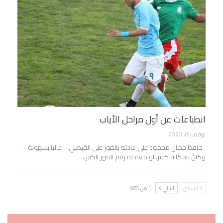
انطباعات عن أول مراحل الأياب
نوفمبر 8, 2020
حافظ جمال محمود على عادته بالفوز على الفيصلي – غالبا بسهولة –
وكان بامكانه كسر، او معادلة رقم الفوز الكبير…
السابق
التالي
1 من 685