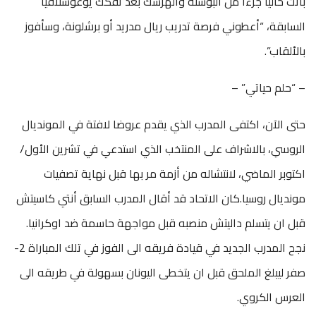
باتت حاليا جزءا من البوسنة والهرسك بعد تفكك يوغوسلافيا
السابقة، “أعطوني فرصة تدريب ريال مدريد أو برشلونة، وسأفوز
بالألقاب”.
– “حلم حياتي” –
حتى الآن، اكتفى المدرب الذي يقدم عروضا لافتة في المونديال
الروسي، بالاشراف على المنتخب الذي استدعي في تشرين الأول/
اكتوبر الماضي، لانتشاله من أزمة مر بها قبل نهاية تصفيات
مونديال روسيا.كان الاتحاد قد أقال المدرب السابق أنتي كاسيتش
قبل ان يتسلم داليتش منصبه قبل مواجهة حاسمة ضد اوكرانيا.
نجح المدرب الجديد في قيادة فريقه الى الفوز في تلك المباراة 2-
صفر ليبلغ الملحق قبل ان يتخطى اليونان بسهولة في طريقه الى
العرس الكروي.