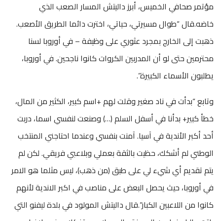
مؤتمر صحافي الخميس، أبرز داليتش المسار الصعب الذي
خاضه.قال “طوال مسيرتي، حياتي، اخترت دائما الطريق الأصعب.
ذهبت إلى الخارج بمجرد عثوري على وظيفة – في أوروبا لسنا
محترمين حتى لو أن المدربين الكروات كانوا ناجحين. في أوروبا،
يطلبون الأسماء الكبيرة”.
وتابع “بدأت في ناد صغير وقلت لهم +اسم كبير، الكثير من المال،
خطأ كبير+ بدأنا في أسفل السلم (…) وصنعت لنفسي اسما، دربت
أحد أكبر الأندية في آسيا. آمنت بنفسي وعندما احتاجني المنتخب
الوطني لم أشكك، حظيت بالثقة بعملي وبلاعبي فريقي. لكن لم
يتم تقديم أي شيء لي على طبق (من ذهب)، ليس مثلما هو الامر
في أوروبا، حيث يحصل البعض على مناصب في اكبر الاندية لأنهم
كانوا من اللاعبين الكبار”.قال داليتش المولود في بلدة ليفنو التي