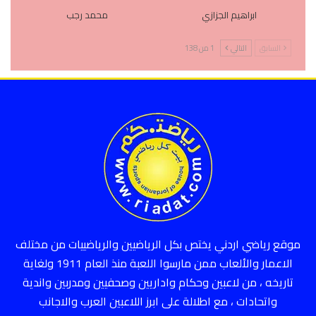
ابراهيم الجزازي
محمد رجب
السابق
التالي
1 من 138
موقع رياضي اردني يختص بكل الرياضيين والرياضييات من مختلف
الاعمار والألعاب ممن مارسوا اللعبة منذ العام 1911 ولغاية
تاريخه ، من لاعبين وحكام واداريين وصحفيين ومدربين واندية
واتحادات ، مع اطلالة على ابرز اللاعبين العرب والاجانب