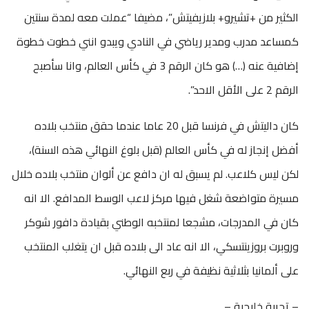
الكثير من +تشيرو+ بلازيفيتش”، مضيفا “عملت معه لمدة سنتين
كمساعد مدرب ومدير رياضي في النادي ويبدو انني خطوت خطوة
إضافية عنه (…) هو كان الرقم 3 في كأس العالم، وانا سأصبح
الرقم 2 على الأقل الاحد”.
كان داليتش في فرنسا قبل 20 عاما عندما حقق منتخب بلاده
أفضل إنجاز له في كأس العالم (قبل بلوغ النهائي هذه السنة)،
لكن ليس كلاعب. لم يسبق له ان دافع عن ألوان منتخب بلاده خلال
مسيرة متواضعة شغل فيها مركز لاعب الوسط المدافع. الا انه
كان في المدرجات، مشجعا لمنتخبه الوطني بقيادة دافور شوكر
وروبرت بروزينتسكي، الا انه عاد الى بلاده قبل ان يتغلب المنتخب
على ألمانيا بثلاثية نظيفة في ربع النهائي.
– تجربة خليجية –