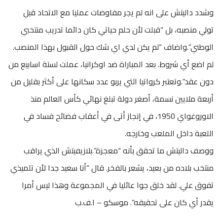
وشدد داليتش على انه لم يجر مفاوضات عمليا مع الاتحاد قبل
تولي منصبه، بل “قبلت لأن حلم حياتي كان دائما تدريب منتخبي
الوطني”.واضاف “لم يكن لدي اي شك حول القبول بهذا المنصب.
لم اضع أي شروط. بعد المباراة ضد اوكرانيا، عملت لستة اسابيع من
دون عقد”.وتعتبر كرواتيا التي يربو عدد سكانها على أكثر بقليل من
أربعة ملايين نسمة، أصغر دولة تبلغ نهائي كأس العالم منذ
الاوروغواي 1950، في إنجاز أتى في أعقاب فضائح فساد في
اللعبة داخل الملعب وخارجه.
ووصف داليتش ما تحقق بأنه “معجزة”.بلازيفيتش الذي يراقب
منتخب بلاده من بعيد، يشعر بالفخر. قال “أنا سعيد جدا لأن تلميذي
تفوق علي. لقد خلق جوا عائليا في المجموعة وهذا ليس أمرا
يقدر أي كان على تحقيقه”. موسكو – ا.ف.ب