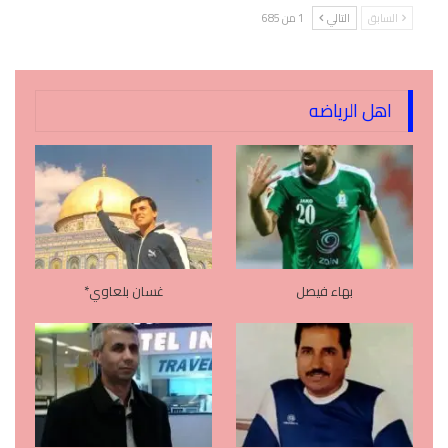
السابق
التالي
1 من 685
اهل الرياضه
بهاء فيصل
غسان بلعاوي*