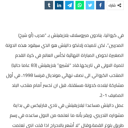
شارك
في كرواتيا، ينادون ميروسلاف بلازيفيتش بـ “مدرب (أو شيخ)
المدربين”، لكن تلميذه زلاتكو داليتش هو الذي سيقود هذه الدولة
الصغيرة لخوض المباراة النهائية لكأس العالم في كرة القدم
للمرة الاولى في تاريخها.قاد “تشيرو” بلازيفيتش (83 عاما حاليا)
المنتخب الكرواتي الى نصف نهائي مونديال فرنسا 1998، في أول
مشاركة لبلاده كدولة مستقلة، قبل ان تخسر أمام منتخب البلد
المضيف 1-2.
عمل داليتش مساعدا لبلازيفيتش في نادي فارتيكس في بداية
مشواره التدريبي، ويقر بأنه ما تعلمه من الاول ساعده في رسم
طريق بلوغ القمة.وقال “لا أشعر بالاحراج اذا قلت انني تعلمت