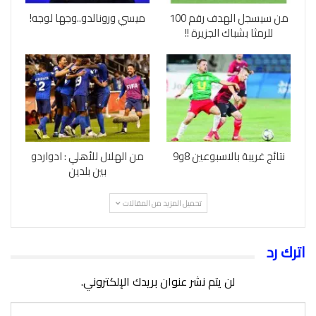
من سيسجل الهدف رقم 100
ميسي ورونالدو..وجها لوجه!
للرمثا بشباك الجزيرة !!
نتائج غريبة بالاسبوعين 8و9
من الهلال للأهلي : ادواردو
بين بلدين
تحميل المزيد من المقالات
اترك رد
لن يتم نشر عنوان بريدك الإلكتروني.