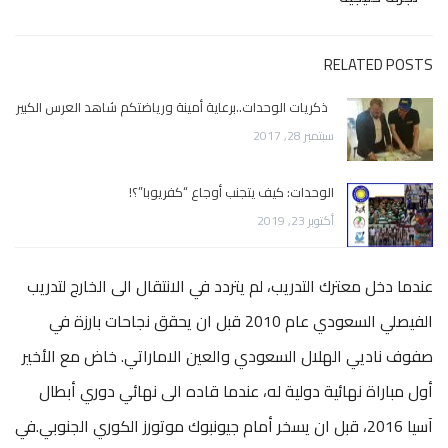
RELATED POSTS
ذكريات الوحدات..برعاية أمينة ورياضتكم شاهد العرس الكبير
سبتمبر 28, 2017
الوحدات: كيف يتجنب أوجاع “كفريوبا”؟!
أكتوبر 23, 2019
عندما دخل معترك التدريب، لم يتردد في الانتقال الى الخارج لتدريب
الفيصلي السعودي عام 2010 قبل ان يحقق نجاحات بارزة في
صفوف ناديي الهلال السعودي والعين الاماراتي. خاض مع الأخير
أول مباراة نهائية دولية له، عندما قاده الى نهائي دوري أبطال
آسيا 2016، قبل ان يسخر أمام جيونبوك موتورز الكوري الجنوبي.في