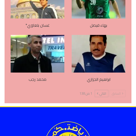
بهاء فيصل
غسان بلعاوي*
ابراهيم الجزازي
محمد رجب
السابق
التالي
1 من 138