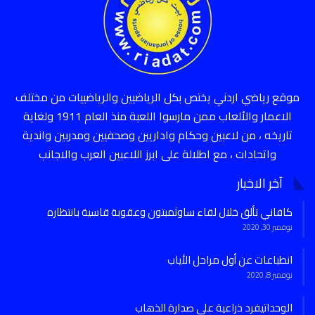
موقع رياضي اردني يختص بكل الرياضيين والرياضييات من مختلف
الاعمار والألعاب ممن مارسوا اللعبة منذ العام 1911 ولغاية
تاريخه ، من لاعبين وحكام واداريين وصحفيين ومدربين واندية
واتحادات ، مع اطلالة على ابرز اللاعبين العرب والاجانب
آخر الاخبار
كافاني تألق خلال لقاء ساوثمبتون وعقوبة قاسية بانتظاره
نوفمبر 30, 2020
انطباعات عن أول مراحل الأياب
نوفمبر 8, 2020
الوحداتيفرد ذراعية على صدارة الذهاب