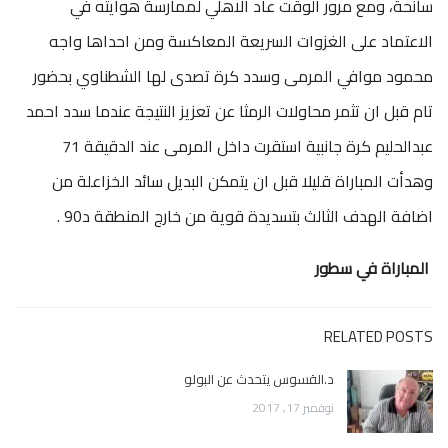
سانحة، ومع مرور الوقت عاد الاهلي لممارسة هوايته في
الاعتماد على الغزوات السريعة المعاكسة ومن احداها واجه
محمود موافي المرمى وسدد كرة تصدى لها الشطناوي بحضور
تام قبل ان تثمر محاولات الرمثا عن تعزيز النتيجة عندما سدد احمد
عبدالحليم كرة جانبية استقرت داخل المرمى عند الدقيقة 71
وهدأت المباراة قليلا قبل ان يتمكن البديل سائد الخزاعلة من
اضافة الهدف الثالث بتسديدة قوية من خارج المنطقة د90 .
المباراة في سطور
RELATED POSTS
د.القسوس يتحدث عن البولو
نوفمبر 17, 2017