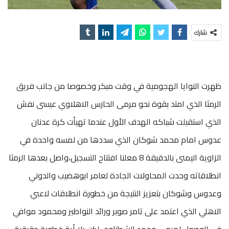
شارك
ظهرت النوايا الهجومية في وقت مبكر وخصوصا من جانب فريق
الرمثا الذي امتد بقوة نحو مرمى الحارس الاهلاوي عيسى نفش
الذي استقبلت شباكه الهدف الأول عندما تهيأت كرة عدنان
عدوس امام محمد شوكان الذي سددها من لمسه واحدة في
الزاوية اليمنى بالدقيقة 8 معلنا افتتاح التسجيل،واصل بعدها الرمثا
انطلاقاته وحدت المحاولات الجادة لعامر ابوهضيب والدوني
وعدوس وشوكان بتعزيز النتيجة من خطورة انطلاقات لاعبي
الاهلي الذي اعتمد على تامر صوبر ورائد النواطير ومحمود موافي
في الوصول لمرمى محمد الشطناوي لكن بلا أية خطورة حقيقية