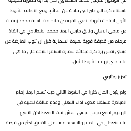
باستثناء كرة النواطير التي حادت عن القائم، ومع انتصاف الشوط
الأول انفتحت شهية لاعبي الفريقين فانحرفت راسية محمد زريقات
عن مرمى الاهلي وتالق حارس الرمثا محمد الشطناوي في انقاذ
مرماه من قذيفة قوية لعبيدة السمارنة قبل ان تنوب العارضة عن
عيسى نفش برد كرة عبدالله سمارة لتستمر النتيجة على ما هي
عليه حتى نهاية الشوط الأول.
تعزيز رمثاوي
ولم يتبدل الحال كثيرا في الشوط الثاني حيث تسلم الرمثا زمام
المبادرة مستغلا هدوء اداء الاهلي وعدم مبالغة لاعبيه في
الهجوم ليضع مرمى عيسى نفش تحت الضغط لكن التسرع
والاستعجال في التمرير والتسديد فوت على الفريق اكثر من فرصة