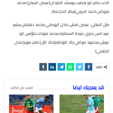
الخب،عامر ابو هضيب،يوسف الذودان(عيسى السباح)،محمد
شوكان،احمد الدوني(سائد الخزاعلة).
مثل الاهلي: عيسى نفش،عادل الهماني،محمد دهشان،سليم
عبيد،انس بدوي،عبيدة السمارنه،محمد شوكت،مؤنس ابو
غوش،محمود موافي،رائد النواطير(خالد التل)،تامر صوبر(عادل
الكيلاني).
شارك
قد يعجبك ايضا
المزيد من الكاتب