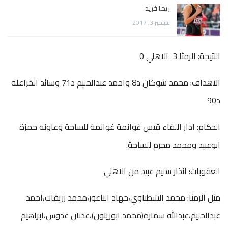
ريما فريد
سبتمبر 3, 2017
النتيجة: الرمثا 3 الاهلي 0
الاهداف: محمد شوكان د8 واحمد عبدالحليم د71 وسائد الخزاعلة
د90
الحكام: ادار اللقاء قيس غوانمة غوانمة للساحة وعاونه حمزة
ابوعبيد ومحمد محرم للساحة.
العقوبات: انذار سليم عبيد من الاهلي
مثل الرمثا: محمد الشطناوي،جهاد الباعور،محمد زريقات،احمد
عبدالحليم،عبدالله سمارة(محمد ابوزيتون)،عدنان عدوس،ابراهيم