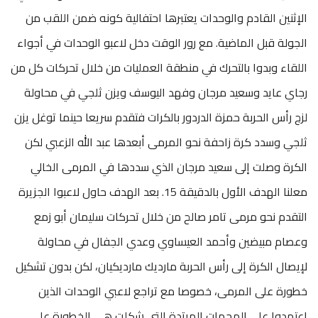
الإثنين القادم والوحدات يعتبرها احتفالية كونه ضمن اللقب من
الجولة قبل الماضية. مع رور الوقت دخل لاعبو الوحدات في أجواء
اللقاء وبدوا بالتحرك في منطقة العمليات من خلال تحركات كل من
رجاي عايد وسعيد مرجان وفهد اليوسف ويزن ثلجي في محاولة
لزج رأس الحربة حمزة الدردور بالكرات فتقدم سريعا حينما توغل يزن
ثلجي وسدد كرة زاحفة نحو المرمى أبعدها عبد الله الزعبي لكن
الكرة وصلت إلى سعيد مرجان الذي سددها في المرمى الخالي
معلنا الهدف الأول بالدقيقة 15. بعد الهدف حاول لاعبوا الجزيرة
التقدم نحو مرمى تامر صالح من خلال تحركات سليمان أبو زمع
وعصام مبيضين وأحمد العيساوي وعدي الجفال في محاولة
لإيصال الكرة إلى رأس الحربة مارديك مارديكيان، لكن بدون تشكيل
خطورة على المرمى، خصوصا مع تراجع لاعبي الوحدات الذين
اعتمدوا على الهجمات المرتدة التي شكلت هي الخطورة على