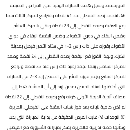
القويسمة. وسجل هدف المباراة الوحيد عدي القرا في الدقيقة
46، ليتجمد رصيد الفيصلي عند 41 نقطة وليتراجع للمركز الثالث بينما
رفع العقبة رصيده النقطي إلى 23 نقطة وبقي بالمركز العاشر
وضمن البقاء في دوري الأضواء. وضمن البقعة البقاء في دوري
الأضواء بفوزه على ذات راس 2-1 في ستاد الأمير فيصل بمدينة
الكرك. وبهذا الفوز فع البقعة رصده النقطي إلى 24 نقطة وصعد
للمركز السادس بينما تجمد رصيد ذات راس عند 23 نقطة وتراجع
للمركز السابع ورغم فوزه المثير على الحسين إربد 3-2 في المباراة
التي أحتضنها استاد الحسن بمدين إربد إلى أن المنشية هبط إلى
مصاف أندية الدرجة الأولى كونه رفع رصيده النقطي إلى 22 نقطة
لم تكن كافية لثباته بعد فوز شباب العقبة على الفيصلي. الجزيرة
(0) الوحدات (4) غابت الفرص الحقيقة عن بداية المباراة التي بدت
وكأنها حصة تدريبية فالجزيرة يفكر بمباراته الأسيوية مع الفيصلي