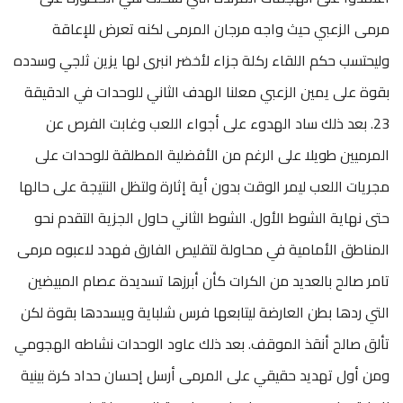
مرمى الزعبي حيث واجه مرجان المرمى لكنه تعرض للإعاقة
وليحتسب حكم اللقاء ركلة جزاء لأخضر انبرى لها يزين ثلجي وسدده
بقوة على يمين الزعبي معلنا الهدف الثاني للوحدات في الدقيقة
23. بعد ذلك ساد الهدوء على أجواء اللعب وغابت الفرص عن
المرميين طويلا على الرغم من الأفضلية المطلقة للوحدات على
مجريات اللعب ليمر الوقت بدون أية إثارة ولتظل النتيجة على حالها
حتى نهاية الشوط الأول. الشوط الثاني حاول الجزية التقدم نحو
المناطق الأمامية في محاولة لتقليص الفارق فهدد لاعبوه مرمى
تامر صالح بالعديد من الكرات كأن أبرزها تسديدة عصام المبيضين
التي ردها بطن العارضة ليتابعها فرس شلباية ويسددها بقوة لكن
تألق صالح أنقذ الموقف. بعد ذلك عاود الوحدات نشاطه الهجومي
ومن أول تهديد حقيقي على المرمى أرسل إحسان حداد كرة بينية