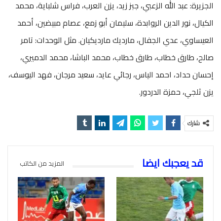
الجزيرة: عبد الله الزعبي، جبز زيد، يزن العرب، فراس شلباية، محمد
الكيال، نور الدين الروابدة، سليمان أبو زمع، عصام مبيضين، أحمد
العيساوي، عدي الجفال، مارديك مارديكيان. مثل الوحدات: تامر
صالح، طارق خطاب، طارق خطاب، محمد الباشا، محمد الدميري،
إحسان حداد، احمد الياس، رجائي عايد، سعيد مرجان، فهد اليوسف،
يزن ثلجي، حمزة الدردور.
شارك
قد يعجبك ايضا
المزيد من الكاتب