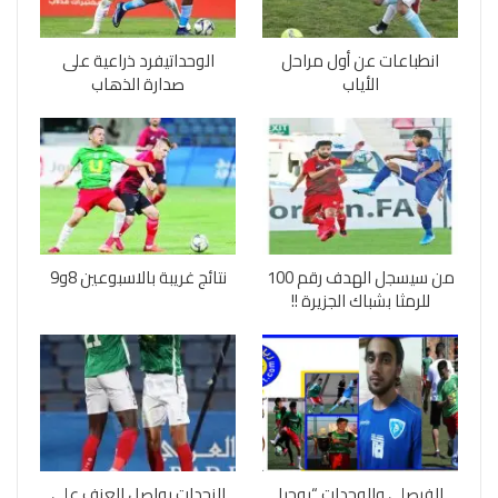
انطباعات عن أول مراحل
الوحداتيفرد ذراعية على
الأياب
صدارة الذهاب
من سيسجل الهدف رقم 100
نتائج غريبة بالاسبوعين 8و9
للرمثا بشباك الجزيرة !!
الفيصلي والوحدات “بوجبا
الزحدات يواصل العزف على