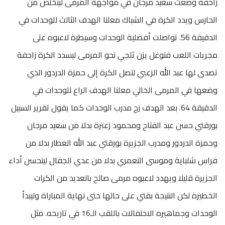
زاحفة وضعت سعيد مرجان في مواجهة المرمى ليتخلص من
الحارس ويدد الكرة في الشباك معلنا الهدف الثالث للوحدات في
الدقيقة 56. تواصلت أفضلية الوحدات وسيطرة لاعبوه على
مجريات اللعب فتوغل يزن ثلجي نحو المرمى ليسدد الكرة زاحفة
تصدى لها عبد الله الزعبي لتصل الكرة إلى حمزة الدردور الذي
وضعها في المرمى الخالي معلنا الهدف الراع للوحدات في
الدقيقة 64. بعد الهدف زج مدرب الوحدات كما يقول تقرير السبيل
بورقتي حسن عبد الفتاح ومحمود زعترة بدلا من سعيد مرجان
وحمزة الدردور ومدرب الجزيرة بورقتي عبد الله العطار بدلا من
فراس شلباية وموسى التعمري بدلا من عدي الجفال ليتحسن أداء
الجزيرة قليلا ويهدد لاعبوه مرمى صالح بالعديد من الكرات
الخطيرة لكن النتيجة بقتي على حالها حتى نهاية المباراة وليبدأ
الوحدات وجماهيره الاحتفالات باللقب الـ16 في تاريخه. مثل