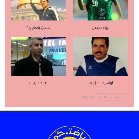
بهاء فيصل
غسان بلعاوي*
ابراهيم الجزازي
محمد رجب
السابق
التالي
1 من 138