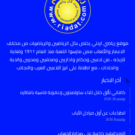
موقع رياضي اردني يختص بكل الرياضيين والرياضييات من مختلف
الاعمار والألعاب ممن مارسوا اللعبة منذ العام 1911 ولغاية
تاريخه ، من لاعبين وحكام واداريين وصحفيين ومدربين واندية
واتحادات ، مع اطلالة على ابرز اللاعبين العرب والاجانب
آخر الاخبار
كافاني تألق خلال لقاء ساوثمبتون وعقوبة قاسية بانتظاره
نوفمبر 30, 2020
انطباعات عن أول مراحل الأياب
نوفمبر 8, 2020
الوحداتيفرد ذراعية على صدارة الذهاب