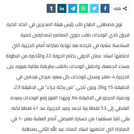
شارك
توج مصطفى الطباع نائب رئيس هيئة المديرين في اتحاد الكرة
فريق نادي الوحدات بلقب دوري المناصير للمحترفين للمرة
السادسة عشرة في تاريخه بعد نهاية مباراته أمام الجزيرة التي
احتضنها استاد عمان الدولي بختام الجولة 22 والأخيرة من البطولة
مساء الجمعة، واحتفل الوحدات باللقب بطريقة مثالية بفوزه على
الجزيرة 4-صفر. وسجل للوحدات كل سعيد مرجان هدفين في
الدقيقة 15 و56، ويزن ثلجي “من ركلة جزاء” في الدقيقة 23،
وحمزة الدردور في الدقيقة 64. وبهذا الفوز رفع الوحدات رصيده
النقطي إلى 53 نقطة بينا تجمد رصيد الجزيرة عند 41 نقطة لكنه
بقي ثانيا مستفيدا من خسارة الفيصلي أمام العقبة صفر -1 في
المباراة التي احتضنها استاد الملك عبد الله الثاني بمنطقة