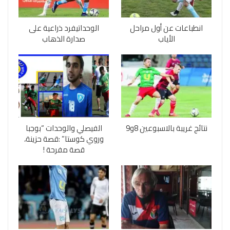
انطباعات عن أول مراحل
الوحداتيفرد ذراعية على
الأياب
صدارة الذهاب
نتائج غريبة بالاسبوعين 8و9
الفيصلي والوحدات “بوجبا
وروي كوستا” :قصة حزينة،
قصة مفرحة !