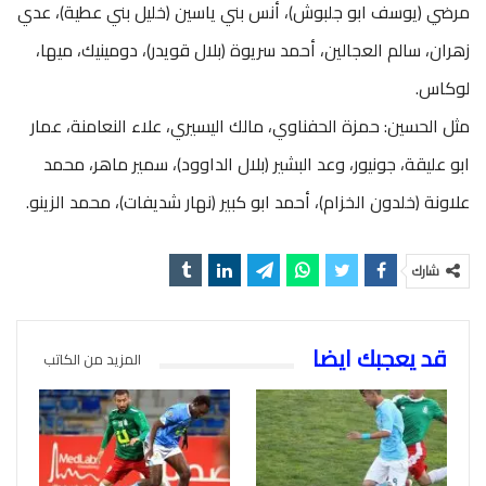
مرضي (يوسف ابو جلبوش)، أنس بني ياسين (خليل بني عطية)، عدي
زهران، سالم العجالين، أحمد سريوة (بلال قويدر)، دومينيك، ميها،
لوكاس.
مثل الحسين: حمزة الحفناوي، مالك اليسيري، علاء النعامنة، عمار
ابو عليقة، جونيور، وعد البشير (بلال الداوود)، سمير ماهر، محمد
علاونة (خلدون الخزام)، أحمد ابو كبير (نهار شديفات)، محمد الزينو.
شارك
قد يعجبك ايضا
المزيد من الكاتب