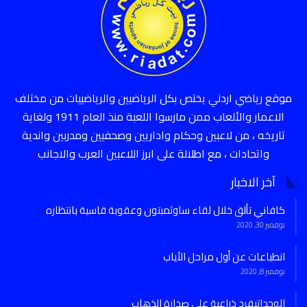
موقع رياضي اردني يختص بكل الرياضيين والرياضييات من مختلف
الاعمار والألعاب ممن مارسوا اللعبة منذ العام 1911 ولغاية
تاريخه ، من لاعبين وحكام واداريين وصحفيين ومدربين واندية
واتحادات ، مع اطلالة على ابرز اللاعبين العرب والاجانب
آخر الاخبار
كافاني تألق خلال لقاء ساوثمبتون وعقوبة قاسية بانتظاره
نوفمبر 30, 2020
انطباعات عن أول مراحل الأياب
نوفمبر 8, 2020
الوحداتيفرد ذراعية على صدارة الذهاب