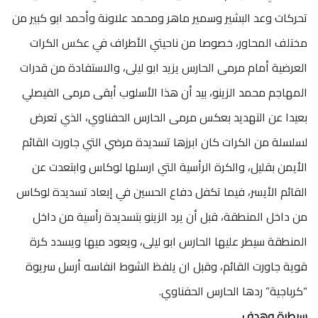
تحركات وعد البشير وسمير ماهر ومحمد علاونة وأحمد ابو كبير من
مختلف المحاور، خصوصا من ناحيتي الأطراف في عكس الكرات
العرضية أمام مرمى الحارس يزيد ابو ليلى، والاستفادة من قدرات
المهاجم محمد الزينو، بيد أن هذا الأسلوب أبقى مرمى الفيصلي
بعيدا عن التهديد بعكس مرمى الحارس الحفناوي، الذي تعرض
لسلسلة من الكرات كان ابرزها تسديدة مرضي التي جاورت القائم
الأيمن بقليل، والكرة الرأسية التي ارسلها لوكاس وابتعدت عن
القائم الأيسر، فيما تكفل دفاع الحسين في إبعاد تسديدة لوكاس
من داخل المنطقة، قبل أن يرد الزينو بتسديدة رأسية من داخل
المنطقة سيطر عليها الحارس ابو ليلى، ويعود ميها ويسدد كرة
قوية جاورت القائم، وقبل ان يلفظ الشوط انفاسه أرسل سريوة
“كرباجية” ردها الحارس الحفناوي.
سيطرة وهدف