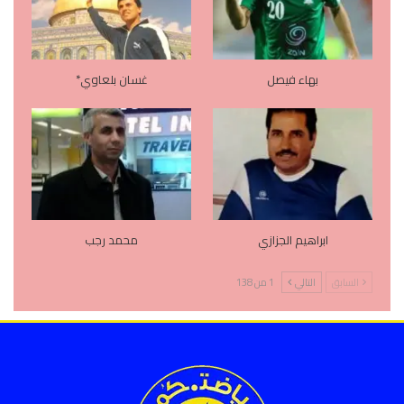
بهاء فيصل
غسان بلعاوي*
ابراهيم الجزازي
محمد رجب
السابق
التالي
1 من 138