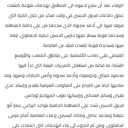
الزرقاء. بعد أن سارع لاعبوه الى الانطلاق بهجمات منوعة كشفت
عمق دفاعات فريق الحسين في وقت مبكر، من خلال الكرة التي
مررها ميها الى أحمد سريوة الذي سددها من على حافة المنطقة
وسددها قوية سيطر عليها حارس الحسين حمزة الحفناوي، تبعه
ميها بتسديدة قوية ابتعدت قليلا عن العارضة.
الفيصلي بقي صاحب الأفضلية على مناطق الملعب، والأوسع
انتشارا، ما مكنه من استغلال التمريرات البينية التي لجأ اليها
محمود مرضي ودومينيك وأحمد سريوة وأنس الجبارات وميها، وما
صاحبها ايضا من التركيز على المناولات العرضية بتقدم وإسناد عدي
زهران وسالم العجالين وإرسالها صوب المهاجم لوكاس.
فريق الحسين شدد على المنطقة الخلفية بتواجد الرباعي عمار أبو
عليقة ومحمد عاصي ومالك اليسيري وعلاء النعامنة أمام مرمى
الحفناوي، ومن ثم اللجوء الى بناء الهجمات التي اعتمدت على