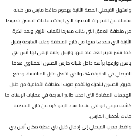
واستهل الفيصلي الحصة الثانية بهجوم ضاغط مارس من خلاله
سلسلة من التمريرات القصيرة التي اربكت دفاعات الحسين خصوصا
من منطقة العمق التي كانت مسرحا لألعاب الأزرق وبعد الكرة
الثابتة التي سددها ميها من خارج المنطقة وعلت العارضة بقليل
كما يشير تقرير الغد، عاد ميها وارسل ركنية ارتقى لها أنس بني
ياسين وزرعها برأسه داخل شباك حارس الحسين الحفناوي هدفا
للفيصلي في الدقيقة 54، والذي اشعل فتيل المنافسة، ودفع
بفريق الحسين للتحرك والتقدم صوب المنطقة الأمامية من خلال
الهجمات المضادة التي اخذت طابع السرعة في عمليات الإسناد، ما
كشف مرمى ابو ليلى عندما سدد الزينو كرة من خارج المنطقة
جاءت بأحضان الحارس.
واضطر مدرب الفيصلي إلى إدخال خليل بني عطية مكان أنس بني