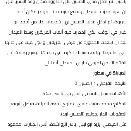
ياسين، ثم ادخل مدرب الحسين بلال الداوود مكان وعد البشير، قبل
ان يعود مدرب الفيصلي ويدفع بورقة بلال قويدر مكان أحمد
سريوة، ثم ادخل مدرب الحسين نهار شديفات بدلا من أحمد ابو
كبير، في الوقت الذي انحصرت فيه ألعاب الفريقين وسط الميدان
بعد ان ابتعدت الخطورة عن مرمى الفريقين والتي بقيت على حالها
حتى صافرة النهاية، باستثناء الكرة التي سددها جونيور وحادت عن
القائم الأيمن لمرمى حارس الفيصلي أبو ليلى.
المباراة في سطور
النتيجة: الفيصلي 1 الحسين 0
الأهداف: سجل للفيصلي أنس بني ياسين د.54.
الحكام: محمد مفيد، عيسى عماوي، معتز الفراية، فيصل شويعر.
العقوبات: انذار لجونيور (الحسين اربد).
مثل الفيصلي: يزيد ابو ليلى، ياسر الرواشدة، أنس الجبارات، محمود