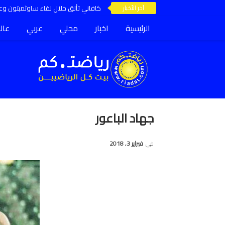
آخر الأخبار
كافاني تألق خلال لقاء ساوثمبتون وعق
الرئيسية
اخبار
محلي
عربي
عال
جهاد الباعور
في
فبراير 3, 2018