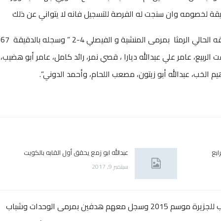
يقة لخصومه وان سنجت له الفرصة للتسجيل فانه لا يتواني عن ذلك
فقد سجل الكثير من الاهداف ، منها ما هو لفريقه الحالي الرمثا بمرمى المنشية و الفيصلي 4-2 ” وسجله بالدقيقة 67
الربيع، عامر علي عبدالله ديارا ، قصي نمر، رائد كامل، عامر أبو هضيب،
 الخب، عبدالله أبو زيتون، مصعب اللحام، وأحمد الدوني”.
ابع
عبدالله ابو زمع يحقق أول القابه بالكويت
سبتمبر 9, 2017
ورحلة الباعور في الملابع الاردنية قصيرة فهو لعب للجزيرة موسم 2015 وسجل معهم هدفين بمرمى الوحدات وشباب