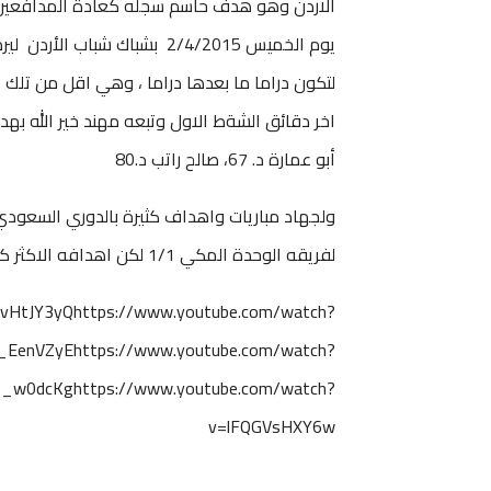
الاردن وهو هدف حاسم سجله كعادة المدافعين 
اخر دقائق الشةط الاول وتبعه مهند خير الله به
أبو عمارة د. 67، صالح راتب د.80
لفريقه الوحدة المكي 1/1 لكن اهدافه الاكثر كانت مع الجيش السوري الذي لعب لهم مباريات أكثر بالطبع.
vHtJY3yQhttps://www.youtube.com/watch?
EenVZyEhttps://www.youtube.com/watch?
T_w0dcKghttps://www.youtube.com/watch?
v=lFQGVsHXY6w