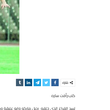
شارك
كتب:رأفت ساره
لسد الفراغ الذي خلفه رحيل ماركو وابو عليقة و