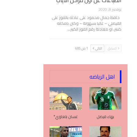
انطباعات عن أول مراحل الأياب
نوفمبر 8, 2020
حافظ جمال محمود على عادته بالفوز على
الفيصلي – غالبا بسهولة – وكان بامكانه
كسر، او معادلة رقم الفوز الكبير…
السابق
التالي
1 من 685
اهل الرياضه
بهاء فيصل
غسان بلعاوي*