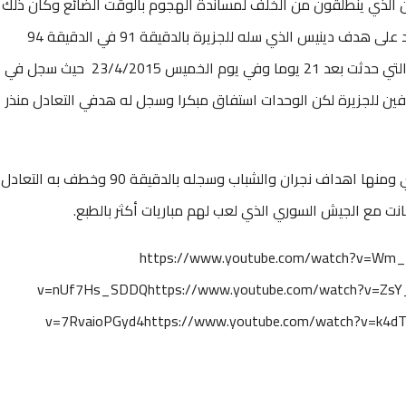
الذي ينطلقون من الخلف لمساندة الهجوم بالوقت الضائع وكان ذلك
يوم الخميس 2/4/2015 بشباك شباب الأردن ليرد على هدف دينيس الذي سله للجزيرة بالدقيقة 91 في الدقيقة 94
لتكون دراما ما بعدها دراما ، وهي اقل من تلك التي حدثت بعد 21 يوما وفي يوم الخميس 23/4/2015 حيث سجل في
دفين للجزيرة لكن الوحدات استفاق مبكرا وسجل له هدفي التعادل منذر
ولجهاد مباريات واهداف كثيرة بالدوري السعودي ومنها اهداف نجران والشباب وسجله بالدقيقة 90 وخطف به التعادل
https://www.youtube.com/watch?v=Wm_
v=nUf7Hs_SDDQhttps://www.youtube.com/watch?v=ZsY_
v=7RvaioPGyd4https://www.youtube.com/watch?v=k4d