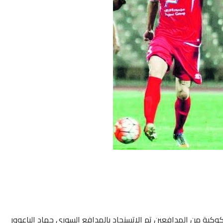
كوكبة من المدافعين تم الاتسنجاد بالمدافع السوري جهاد الباعوور