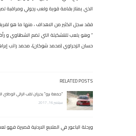
الذي يمتاز بقامة قوية ولعب رجولي ومراقبة لص
” وهو يلعب للنتشكيلة التي تضم الشطناوي و رأفت 
حسان الزحراوي (محمد شوكان)، محمد راتب إبراهيم
RELATED POSTS
“جمعة برو” يحرزان لقب الرالي الوطني الر
سبتمبر 16, 2017