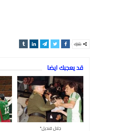
شارك
قد يعجبك ايضا
جلال قنديل*