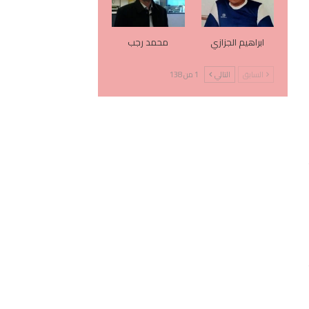
ابراهيم الجزازي
محمد رجب
السابق
التالي
1 من 138