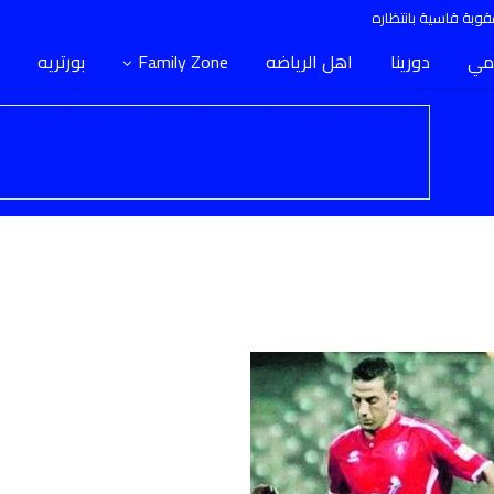
وبة قاسية بانتظاره
مي
دورينا
اهل الرياضه
Family Zone
بورتريه