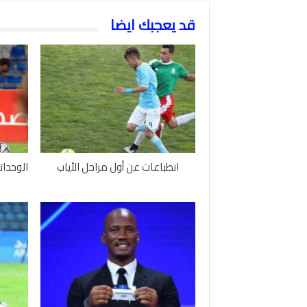
قد يعجبك ايضا
انطباعات عن أول مراحل الأياب
الوحدات