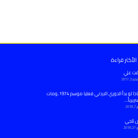
الأكثر قراءة
فت علي
ر 3, 2017
ماذا لو بدأ الدوري الاردني فعليا موسم 1974..ومات
ريرياً…
 2018
ن ثلجي
 2018