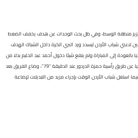
 تعزيز منطقة الوسط، وفي ظل بحث الوحدات عن هدف يخفف الضغط
ين لاعبي شباب الأردن ليسدد ورد البري الكرة داخل الشباك الهدف
دات الأمل تدريجيا بالعودة إلى المباراة ولم ينفع شيئا دخول أحمد عبد الحليم بدلا من
باسم فتحي شيئا، فقط سجل “الأخضر” هدفا شرفيا عن طريق رأسية حمزة الدردور عند الدقيقة “79”، وضاع الفريق بعد
يما استغل شباب الأردن الوقت بإجراء مزيد من التبديلات لإضاعة