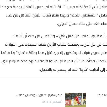
ادل بأي نتيجة لكنه خسر بالثلاثة، لأنه لم يحسن التعامل بجدية مع هذا
ل “المستطيل الأخضر”.وبهذا ينتظر شباب الأردن المتأهل من لقاء
اء الغد على ستاد عمان الدولي.
لى أنه فريق “عاجز” عن فعل شيء، والأدهى من ذلك أن أسماء
فقت في كل شيء، وقدمت لشباب الأردن قدرة السيطرة على المباراة
ام لاعبين شباب لا يمتلكون إلا جزء قليل مما يمتلكه “مارد” بدا فاقدا
جميل فجأة، ذلك أن لاعبيه لم يدركوا قيمة ناديهم وجماهيرهم التي
لى أدراجه “حزينا” لأنه لم يسمح له بالدخول.
اتحاد كرة القدم الأردني يسبق الفيفا ب45 عاما
عامر شفيع “طالق” ..وإحسان حداد…
أغسطس 5, 2018