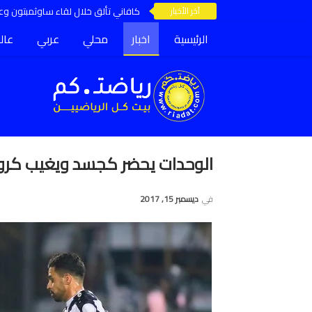
آخر الأخبار
كافاني تألق خلال لقاء ساوثمبتون وعق
الرئيسية
اخبار
محلي
عربي
عال
الوحدات يحضر كجسد ويغيب كروح
في
ديسمبر 15, 2017