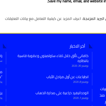
Save my name, email, and website in
لبريد المزعجة.
اعرف المزيد عن كيفية التعامل مع بيانات التعليقات
آخر الاخبار
كافاني تألق خلال لقاء ساوثمبتون وعقوبة قاسية
را
بانتظاره
سبتمب
نوفمبر 30, 2020
انطباعات عن أول مراحل الأياب
“س
نوفمبر 8, 2020
يناير 7,
يات
الوحداتيفرد ذراعية على صدارة الذهاب
يز
منذ
نوفمبر 1, 2020
يناير 27,