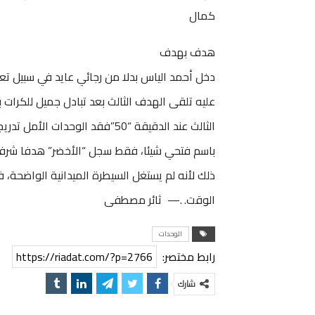
كمال
هدف بهدف
دخل أحمد الياس بدلا من رجائي عايد في سبيل
عليه تلقى الهدف الثالث بعد تبادل جميل للكرات ب
الثالث عند الدقيقة “50”فقد الوح
ذلك لأنه لم يستغل السيطرة الميدانية الواضحة، ف
الوقت. .— ثائر مصطفى
الوحدات
رابط مختصر:
https://riadat.com/?p=2766
شارك