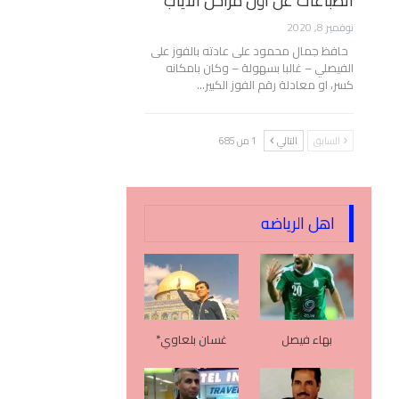
انطباعات عن أول مراحل الأياب
نوفمبر 8, 2020
حافظ جمال محمود على عادته بالفوز على
الفيصلي – غالبا بسهولة – وكان بامكانه
كسر، او معادلة رقم الفوز الكبير…
السابق
التالي
1 من 685
اهل الرياضه
بهاء فيصل
غسان بلعاوي*