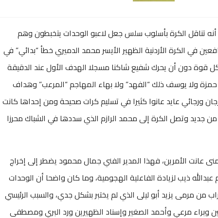
نه تناقل الكرة بأسلوب سلس جعل لاعبو الوحدات يتخبطون وهم
عين في الكرة الأردنية الظهير الأيسر محمد الدميري خطأ “بدائي” في
 بكل قوة دون أن يحرك شفيع شاكنا مسجلا الهدف الأول عند الدقيقة
دور حمزة ولا يوسف ذلك “الفهد” ولا بهاء المهاجم “المرعب” وهداف
ان ورجائي عايد عانوا كثيرا في تسليم كرات صحيحة ومن إحداها كانت
ن جديد وتصل الكرة إلى محمد الرازم الذي سددها في الشباك محرزا
ليمنى عانت الأمرين، فهذا المدير الفني جمال محمود يضطر إلى إخراج
بدالله ذيب لزيادة الفاعلية الهجومية، وما كان واضحا أن الوحدات
ب من مرمى يزيد أبو ليلى الذي لم يختبر بشكل جدي، والسبب الرئيسي
ن وبراء مرعي وأحمد الصغير وإسناد الظهيرين ورد البري ومصطفى