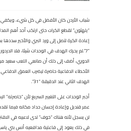
شباب الأردن كان الأفضل في كل شيء، ويكفي أ
“يلهثون” لقطع الكرات حتى ارتكب أحد أهم المداف
إعادة الكرة لتصل إلى ورد البري والأخير سددها
“7”.لم يحرك الهدف في الوحدات شيئا، فلا الدر
الدوري، أضف إلى ذلك أن صانعي اللعب سعيد مرج
الأخطاء الدفاعية حاضرة ليضرب العمق الدفاعي م
الهدف الثاني عند الدقيقة “31”.
أجبر الوحدات على التغيير السريع لأن “خاصرته” ا
عمر قنديل وإعادة إحسان حداد مكانه فيما تقدم ع
لن يسجل لأنه هناك “خوف” لدى لاعبيه في الاقترا
في ذلك يعود إلى فاعلية مدافعيه أنس بني ياسي