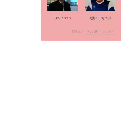
ابراهيم الجزازي
محمد رجب
السابق
التالي
1 من 138