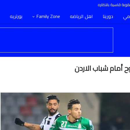
وبة قاسية بانتظاره
مي
دورينا
اهل الرياضه
Family Zone
بورتريه
 أمام شباب الاردن