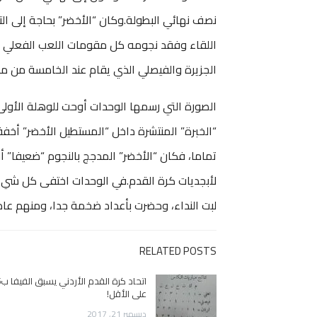
نصف نهائي البطولة.وكان “الأخضر” بحاجة إلى التع
اللقاء وفقد نجومه كل مقومات اللعب الفعلي داخ
الجزيرة والفيصلي الذي يقام عند الخامسة من مس
الصورة التي رسمها الوحدات أوحت للوهلة الأو
“الخبرة” المنتشرة داخل “المستطيل الأخضر” أخ
تماما، فكان “الأخضر” المدجج بالنجوم “ضعيفا” أم
لأبجديات كرة القدم.في الوحدات اختفى كل شيء 
لبت النداء، وحضرت بأعداد ضخمة جدا، ومنهم عاد إ
RELATED POSTS
على الأقل!
ديسمبر 21, 2017