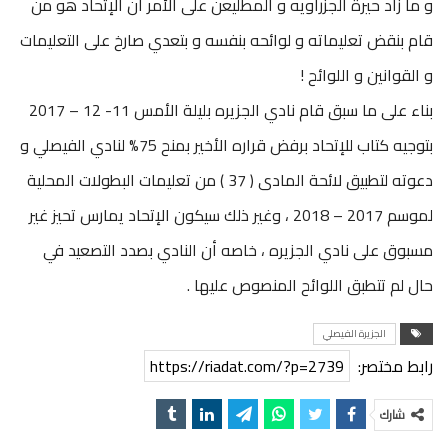
و ما زاد حيرة الجزراويه و المطليعن على الأمر أن الإتحاد هو من
قام بنقض تعليماته و لوائحه بنفسه و بتعدي صارخ على التعليمات
و القوانين و اللوائح !
بناء على ما سبق قام نادي الجزيره بليلة الأمس 11- 12 – 2017
بتوجيه كتاب للإتحاد برفض قراره الأخير بمنح 75% لنادي الفيصلي و
دعوته لتطبيق لائحة المادى ( 37 ) من تعليمات البطولات المحلية
لموسم 2017 – 2018 ، وغير ذلك سيكون الإتحاد يمارس تحيز غير
مسبوق على نادي الجزيره ، خاصه أن النادي بصدد التصعيد في
حال لم تتطبق اللوائح المنصوص عليها .
الجزيرة الفيصلي
رابط مختصر:
https://riadat.com/?p=2739
شارك