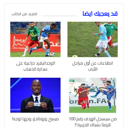
قد يعجبك ايضا
المزيد من الكاتب
انطباعات عن أول مراحل
الوحداتيفرد ذراعية على
الأياب
صدارة الذهاب
من سيسجل الهدف رقم 100
ميسي ورونالدو..وجها لوجه!
للرمثا بشباك الجزيرة !!