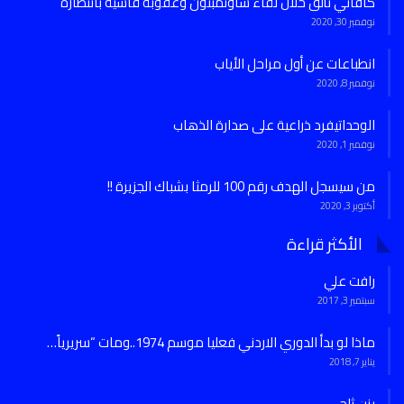
كافاني تألق خلال لقاء ساوثمبتون وعقوبة قاسية بانتظاره
نوفمبر 30, 2020
انطباعات عن أول مراحل الأياب
نوفمبر 8, 2020
الوحداتيفرد ذراعية على صدارة الذهاب
نوفمبر 1, 2020
من سيسجل الهدف رقم 100 للرمثا بشباك الجزيرة !!
أكتوبر 3, 2020
الأكثر قراءة
رافت علي
سبتمبر 3, 2017
ماذا لو بدأ الدوري الاردني فعليا موسم 1974..ومات “سريرياً…
يناير 7, 2018
يزن ثلجي