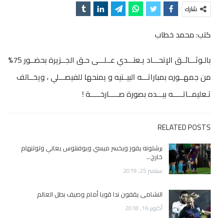
شارك
كتب: محمد خطاب
بالـوثـــائــق الإتحـــاد يـعتـــدي عــلـــى حـق الجــزيرة بحضــور 75%
من جمهــوره بمباراتـــه البيــتيه و يمنحها للفيصـــلي ، ويخــالف
تـعليمــاتـــــه بيـــده بصورة صـــــارخـــــة !
RELATED POSTS
برشلونه يفوز ويخسر ميسي ويوفنتوس يعاني وتوتنهام
خارج…
سبتمبر 25, 2019
النشامى يقفون ندا قويا أمام وصيف بطل العالم
أكتوبر 16, 2018