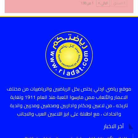
السابق
التالي
1 من 138
موقع رياضي اردني يختص بكل الرياضيين والرياضييات من مختلف
الاعمار والألعاب ممن مارسوا اللعبة منذ العام 1911 ولغاية
تاريخه ، من لاعبين وحكام واداريين وصحفيين ومدربين واندية
واتحادات ، مع اطلالة على ابرز اللاعبين العرب والاجانب
آخر الاخبار