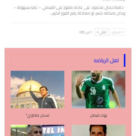
حافظ جمال محمود على عادته بالفوز على الفيصلي – غالبا بسهولة –
وكان بامكانه كسر، او معادلة رقم الفوز الكبير…
السابق
التالي
1 من 685
اهل الرياضه
بهاء فيصل
غسان بلعاوي*