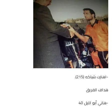
-اهتزت شباكه (215).
هداف الفريق
-هاني أبو الليل 40