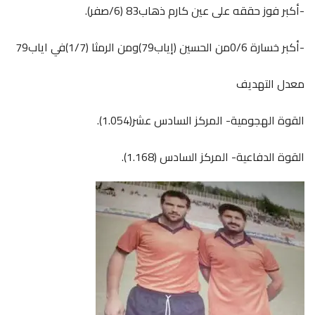
-أكبر فوز حققه على عين كارم ذهاب83 (6/صفر).
-أكبر خسارة 0/6من الحسين (إياب79)ومن الرمثا (1/7)في اياب79
معدل التهديف
القوة الهجومية- المركز السادس عشر(1.054).
القوة الدفاعية- المركز السادس (1.168).