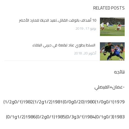
RELATED POSTS
10 أهداف بالوقت القاتل..تعيد الحياة للمارد الأخضر
يونيو 17, 2019
السلط يطوي عناد لبقعة في ديربي البلقاء
أكتوبر 20, 2018
نتائجه
-عمان+الفيصلي
1979(0/1و1/0)1980(0/20و0/0)1981(1/2و1/2)1982(0/1و1/2)
1983(0/3و0/1)1984(3/1و0/3)1985(0/1و0/2)1986(1/2و0/1)