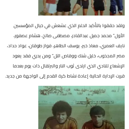
ولقد حققوا بالتأكيد الحلم الذي عشعش في خيال المؤسسين
الأول” محمد جميل عبدالقادر، مصطفى صالح، هشام عصفور،
نايف العمري، معاذ خير، يوسف الطاهر، فواز طوقان، عواد حداد،
مضر المجذوب، خليل شنك ووقاص التل” ومن يدري فقد يعود
الإشعاع للنادي الذي ارتدى ثوب النار والبرتقال ذات يوم بعدما
قررت الإدارة الحالية إعادة نشاط كرة القدم إلى الواجهة من جديد.