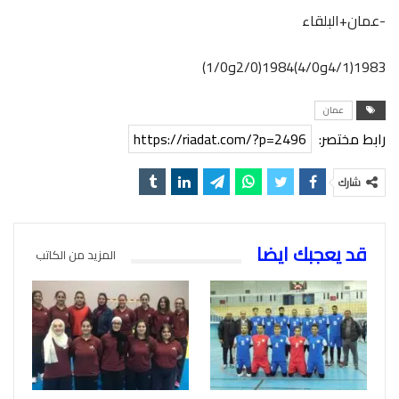
-عمان+البلقاء
1983(4/1و4/0)1984(2/0و1/0)
عمان
رابط مختصر:
https://riadat.com/?p=2496
شارك
قد يعجبك ايضا
المزيد من الكاتب