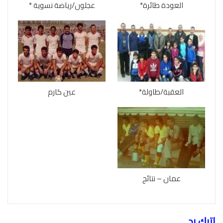
العودة طائرة*
عجلون/رياضة نسوية *
العقبة/طاولة*
عين كارم
عمان – نتائج
اترك رد