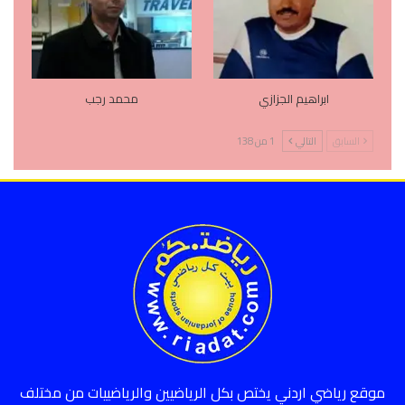
ابراهيم الجزازي
محمد رجب
السابق
التالي
1 من 138
موقع رياضي اردني يختص بكل الرياضيين والرياضييات من مختلف