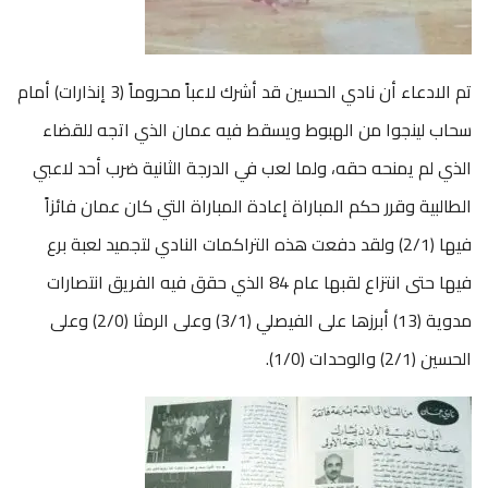
تم الادعاء أن نادي الحسين قد أشرك لاعباً محروماً (3 إنذارات) أمام
سحاب لينجوا من الهبوط ويسقط فيه عمان الذي اتجه للقضاء
الذي لم يمنحه حقه، ولما لعب في الدرجة الثانية ضرب أحد لاعبي
الطالبية وقرر حكم المباراة إعادة المباراة التي كان عمان فائزاً
فيها (2/1) ولقد دفعت هذه التراكمات النادي لتجميد لعبة برع
فيها حتى انتزاع لقبها عام 84 الذي حقق فيه الفريق انتصارات
مدوية (13) أبرزها على الفيصلي (3/1) وعلى الرمثا (2/0) وعلى
الحسين (2/1) والوحدات (1/0).