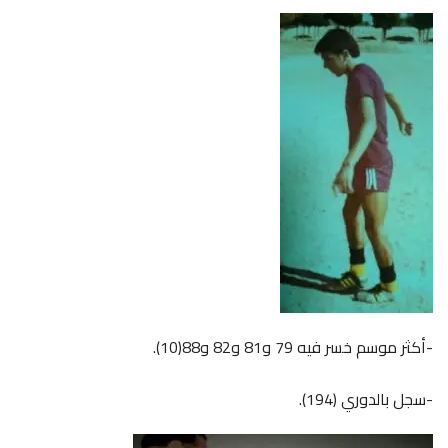
-أكثر موسم خسر فيه 79 و81 و82 و88(10).
-سجل بالدوري (194).