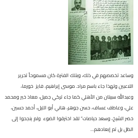
وساعد تخصصهم في ذلك، وبتلك الفترة كان مسموحاً تحرير
اللاعبين ولهذا جاء باسم مراد. موسى إبراهيم، فايز خورما،
وعبدالله سبيتان من الأهلي كما جاء تركي جميل، معاذ خير ومحمد
علي، وعاطف عساف، حسن جوهر، هاني أبو الليل، أحمد حسين،
خضر الشيخ، وسعد حياصات” لقد اخترقوا الضوء ولم ينجحوا إلى
الظل بل تم إبعادهم…