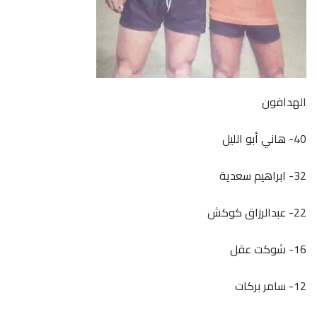
الهدافون
40- هاني أبو الليل
32- ابراهيم سعدية
22- عبدالرزاق كوكش
16- شوكت عقل
12- سامر بركات