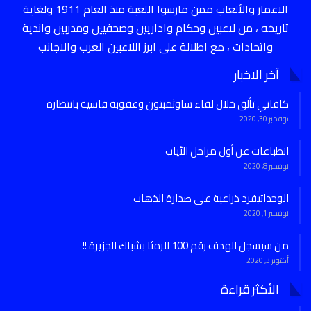
الاعمار والألعاب ممن مارسوا اللعبة منذ العام 1911 ولغاية
تاريخه ، من لاعبين وحكام واداريين وصحفيين ومدربين واندية
واتحادات ، مع اطلالة على ابرز اللاعبين العرب والاجانب
آخر الاخبار
كافاني تألق خلال لقاء ساوثمبتون وعقوبة قاسية بانتظاره
نوفمبر 30, 2020
انطباعات عن أول مراحل الأياب
نوفمبر 8, 2020
الوحداتيفرد ذراعية على صدارة الذهاب
نوفمبر 1, 2020
من سيسجل الهدف رقم 100 للرمثا بشباك الجزيرة !!
أكتوبر 3, 2020
الأكثر قراءة