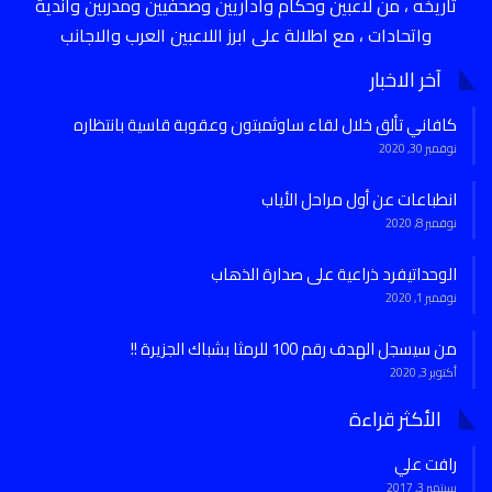
تاريخه ، من لاعبين وحكام واداريين وصحفيين ومدربين واندية
واتحادات ، مع اطلالة على ابرز اللاعبين العرب والاجانب
آخر الاخبار
كافاني تألق خلال لقاء ساوثمبتون وعقوبة قاسية بانتظاره
نوفمبر 30, 2020
انطباعات عن أول مراحل الأياب
نوفمبر 8, 2020
الوحداتيفرد ذراعية على صدارة الذهاب
نوفمبر 1, 2020
من سيسجل الهدف رقم 100 للرمثا بشباك الجزيرة !!
أكتوبر 3, 2020
الأكثر قراءة
رافت علي
سبتمبر 3, 2017