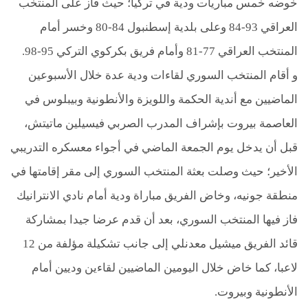
خوضه خمس مباريات ودية في تركيا؛ حيث فاز على المنتخب
العراقي 93-84 وعلى بلدية إسطنبول 84-80 وخسر أمام
المنتخب العراقي 77-81 وأمام فريق بكركوي التركي 95-98
.
و أقام المنتخب السوري لقاءات ودية عدة خلال الأسبوعين
الماضيين مع أندية الحكمة واللويزة والأنطونية وبيبلوس في
العاصمة بيروت بإشراف المدرب الصربي فيسيلين ماتيتش،
قبل أن يدخل يوم الجمعة الماضي في أجواء معسكره التدريبي
الأخير؛ حيث وصلت بعثة المنتخب السوري إلى مقر إقامتها في
منطقة جونيه، وخاض الفريق مباراة ودية أمام نادي الانترانيك
فاز فيها المنتخب السوري، بعد أن قدم عرضا جيدا بمشاركة
قائد الفريق ميشيل معدنلي إلى جانب تشكيلة مؤلفة من 12
لاعبا، كما خاض خلال اليومين الماضيين لقاءين وديين أمام
اﻷنطونية وبيروت
.