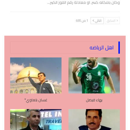
وكان بامكانه كسر، او معادلة رقم الفوز الكبير…
السابق
التالي
1 من 685
اهل الرياضه
بهاء فيصل
غسان بلعاوي*