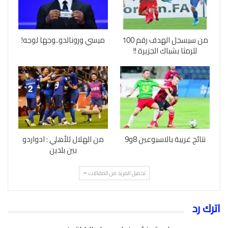
من سيسجل الهدف رقم 100
ميسي ورونالدو..وجها لوجه!
للرمثا بشباك الجزيرة !!
نتائج غريبة بالاسبوعين 8و9
من الهلال للأهلي : ادواردو
بين بلدين
تحميل المزيد من المقالات
اترك رد