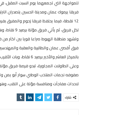
للمواجهة التي تجمعهما يوم السبت المقبل، في 
فريقا يرموك عمان ومدينة الحسين يتصدران التر
لكل فريق، ثم يأتي فريق مؤتة برصيد 9 نقاط، وهو يسعى للتقدم نحو المراكز الثلاثة الأولى.
وتشهد منطقة الهبوط صراعا قويا بين اكثر من فري
بالمركز العاشر والأخير برصيد 6 نقاط، وبات الأقرب لوداع دوري الكبار.
وعلى الطاولات المجاورة، تبدو فرصة فريق مؤتة
صفوفه نجمات المنتخب الوطني سوار أبو يمن وتيم
لاحداث مفاجآت ومنافسة مؤتة على اللقب، وهو 
شارك