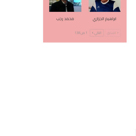
ابراهيم الجزازي
محمد رجب
السابق
التالي
1 من 138