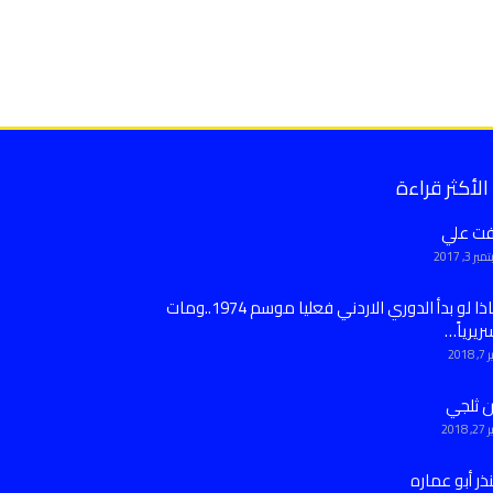
الأكثر قراءة
فت علي
ر 3, 2017
ماذا لو بدأ الدوري الاردني فعليا موسم 1974..ومات
ريرياً…
 2018
ن ثلجي
 2018
ذر أبو عماره