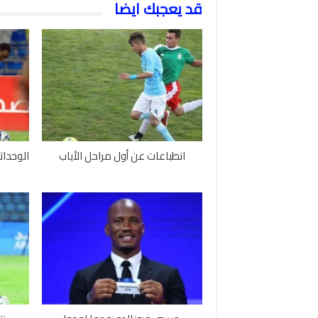
قد يعجبك ايضا
انطباعات عن أول مراحل الأياب
الوحدات