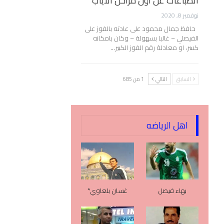
انطباعات عن أول مراحل الأياب
نوفمبر 8, 2020
حافظ جمال محمود على عادته بالفوز على
الفيصلي – غالبا بسهولة – وكان بامكانه
كسر، او معادلة رقم الفوز الكبير…
السابق
التالي
1 من 685
اهل الرياضه
بهاء فيصل
غسان بلعاوي*