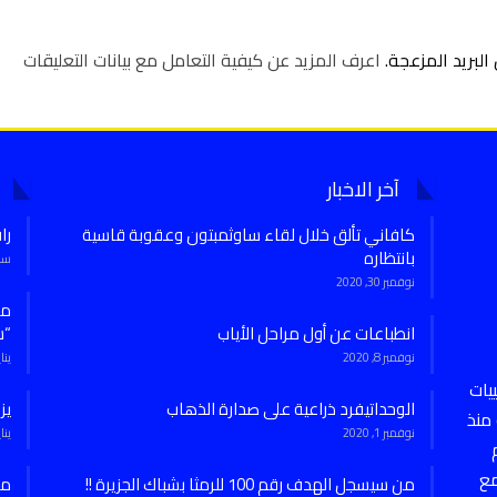
لبريد المزعجة.
اعرف المزيد عن كيفية التعامل مع بيانات التعليقات
آخر الاخبار
كافاني تألق خلال لقاء ساوثمبتون وعقوبة قاسية
را
بانتظاره
سبتمب
نوفمبر 30, 2020
انطباعات عن أول مراحل الأياب
“س
نوفمبر 8, 2020
يناير 7,
يات
الوحداتيفرد ذراعية على صدارة الذهاب
يز
منذ
نوفمبر 1, 2020
يناير 27,
مع
من سيسجل الهدف رقم 100 للرمثا بشباك الجزيرة !!
من