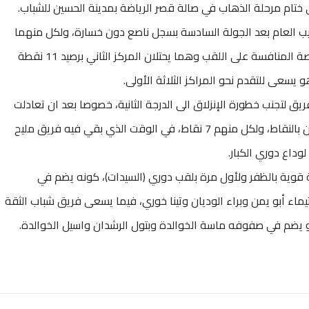
ختام مرحلة الذهاب في صالة قصر الرياضة بمدينة الحسين للشباب.
تيب العام بعد الجولة السادسة بسجل ناصع دون خسارة، ولكل منهما
12 نقطة، فيما يحتفظ فريقا زحوم والمفرق بفرصة المنافسة على اللقب وهما يحتلان المركز الثاني برصيد 11 نقطة
ق لتجنب خطورة الإنزلاق الى الدرجة الثانية، خصوصا بعد ان تعادلت
فرق أقصى عمان والطالبية والعقبة والمهندسين بالنقاط، ولكل منهم 7 نقاط، في الوقت الذي بقي فيه فريق مليح
 قوية بالظفر ولأول مرة بلقب دوري (السيدات)، كونه يضم في
اء أبو يمن وبراء الوديان وتينا خوري، فيما يسعى فريق شباب الثقة
يضم في صفوفه ماسة الخوالدة وبتول الرشدان واسيل الخوالدة.