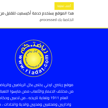
هذا الموقع يستخدم خدمة أكيسميت للتقليل من ا
الخاصة بك processed
.
موقع رياضي اردني يختص بكل الرياضيين والرياضي
من مختلف الاعمار والألعاب ممن مارسوا اللعبة 
العام 1911 ولغاية تاريخه ، من لاعبين وحكام
واداريين وصحفيين ومدربين واندية واتحادات ، 