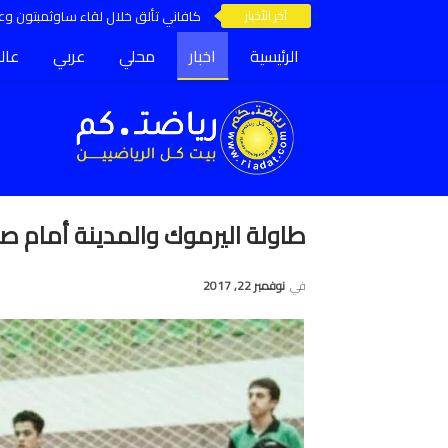
آخر الأخبار
كافاني تألق خلال لقاء ساوثمبتون وعق
الرئيسية
اخبار
محلي
عربي
عال
طاولة اليرموك والمدينة أمام ص
في
نوفمبر 22, 2017