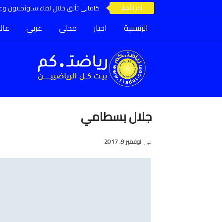
آخر الأخبار
كافاني تألق خلال لقاء ساوثمبتون وعق
الرئيسية
اخبار
محلي
عربي
عال
جلال بسطامي
في
نوفمبر 9, 2017