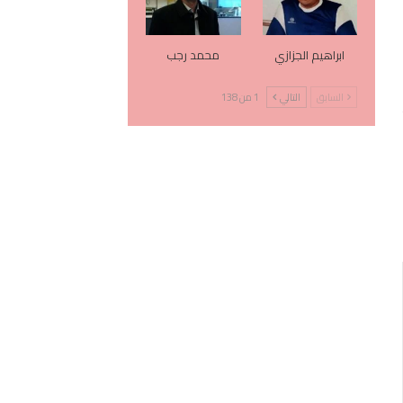
ابراهيم الجزازي
محمد رجب
السابق
التالي
1 من 138