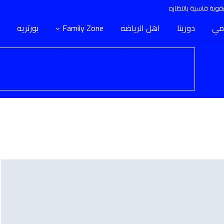
وبة قاسية بانتظاره
مي
دورينا
اهل الرياضه
Family Zone
بورتريه