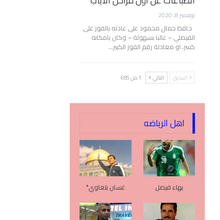
انطباعات عن أول مراحل الأياب
نوفمبر 8, 2020
حافظ جمال محمود على عادته بالفوز على
الفيصلي – غالبا بسهولة – وكان بامكانه
كسر، او معادلة رقم الفوز الكبير…
السابق
التالي
1 من 685
اهل الرياضه
بهاء فيصل
غسان بلعاوي*