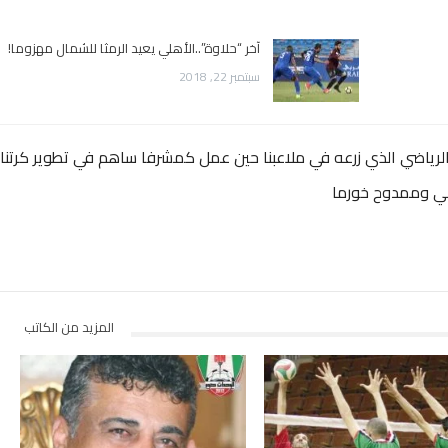
آخر “حلاوة”..الأهلي يعيد الرمثا للشمال مهزوما!
سبتمبر 22, 2018
عام 1952 محملا بالعلم الرياضي الذي زرعه في ملاعبنا حين عمل كمشرفا ساهم في تطوير كرتنا
ني وممدوح خورما
المزيد من الكاتب