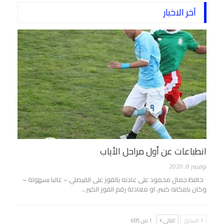
آخر الاخبار
انطباعات عن أول مراحل الأياب
نوفمبر 8, 2020
حافظ جمال محمود على عادته بالفوز على الفيصلي – غالبا بسهولة –
وكان بامكانه كسر، او معادلة رقم الفوز الكبير…
السابق
التالي
1 من 685