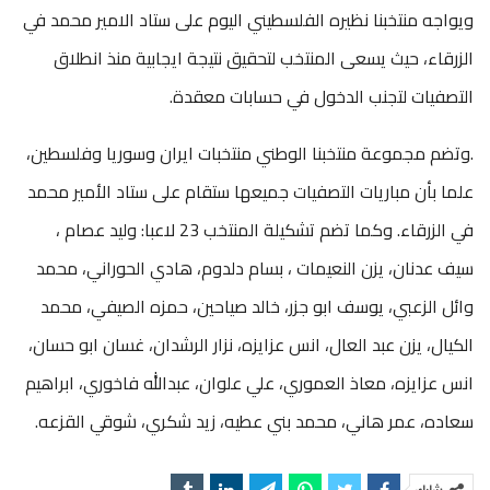
ويواجه منتخبنا نظيره الفلسطيني اليوم على ستاد الامير محمد في
الزرقاء، حيث يسعى المنتخب لتحقيق نتيجة ايجابية منذ انطلاق
التصفيات لتجنب الدخول في حسابات معقدة.
.وتضم مجموعة منتخبنا الوطني منتخبات ايران وسوريا وفلسطين،
علما بأن مباريات التصفيات جميعها ستقام على ستاد الأمير محمد
في الزرقاء. وكما تضم تشكيلة المنتخب 23 لاعبا: وليد عصام ،
سيف عدنان، يزن النعيمات ، بسام دلدوم، هادي الحوراني، محمد
وائل الزعبي، يوسف ابو جزر، خالد صياحين، حمزه الصيفي، محمد
الكيال، يزن عبد العال، انس عزايزه، نزار الرشدان، غسان ابو حسان،
انس عزايزه، معاذ العموري، علي علوان، عبدالله فاخوري، ابراهيم
سعاده، عمر هاني، محمد بني عطيه، زيد شكري، شوقي القزعه.