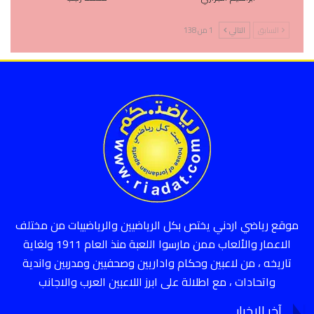
السابق
التالي
1 من 138
موقع رياضي اردني يختص بكل الرياضيين والرياضييات من مختلف
الاعمار والألعاب ممن مارسوا اللعبة منذ العام 1911 ولغاية
تاريخه ، من لاعبين وحكام واداريين وصحفيين ومدربين واندية
واتحادات ، مع اطلالة على ابرز اللاعبين العرب والاجانب
آخر الاخبار