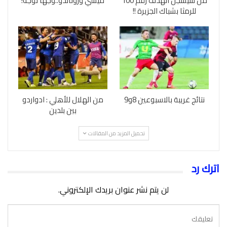
من سيسجل الهدف رقم 100
ميسي ورونالدو..وجها لوجه!
للرمثا بشباك الجزيرة !!
نتائج غريبة بالاسبوعين 8و9
من الهلال للأهلي : ادواردو
بين بلدين
تحميل المزيد من المقالات
اترك رد
لن يتم نشر عنوان بريدك الإلكتروني.