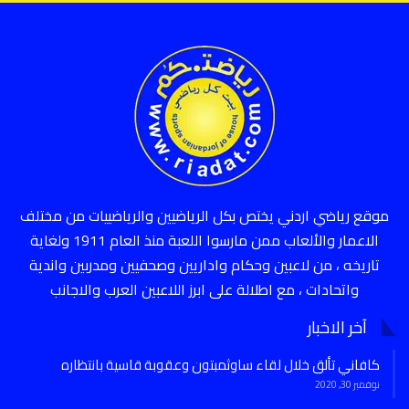
موقع رياضي اردني يختص بكل الرياضيين والرياضييات من مختلف
الاعمار والألعاب ممن مارسوا اللعبة منذ العام 1911 ولغاية
تاريخه ، من لاعبين وحكام واداريين وصحفيين ومدربين واندية
واتحادات ، مع اطلالة على ابرز اللاعبين العرب والاجانب
آخر الاخبار
كافاني تألق خلال لقاء ساوثمبتون وعقوبة قاسية بانتظاره
نوفمبر 30, 2020