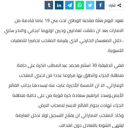
شارك
تعود اليوم بعثة منتخبنا الوطني تحت سن 19 عاما قادمة من
الامارات بعد ان حققت تعادليين وديين اولهما ايجابي والاخر سلبي
، خلال المعسكر الخارجي الذي يقيمه المنتخب تحضيرا للتصفيات
الآسيوية.
ففي الدقيقة 30 استلم محمد عبدالمطلب الكرة على حافة
منطقة الجزاء وانطلق بها مراوغا عددا من لاعبي المنتخب
الإماراتي، الا ان اللمسة الأخيرة غابت عنه ليسددها بجانب القائم
الأيمن.وسدد ابراهيم سعادة كرة قوية من على حافة منطقة
الجزاء تهادت بجوار القائم الايسر لاصحاب الارض.
وكاد المنتخب الاماراتي ان يفتتح التسجيل لولا تدخل العارضة
لينتهي الشوط بالتعادل دون اهداف.