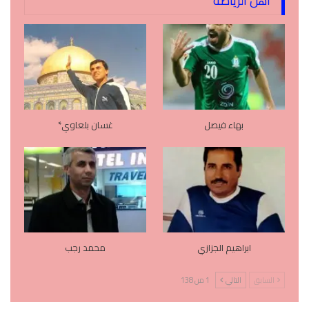
اهل الرياضه
بهاء فيصل
غسان بلعاوي*
ابراهيم الجزازي
محمد رجب
السابق
التالي
1 من 138