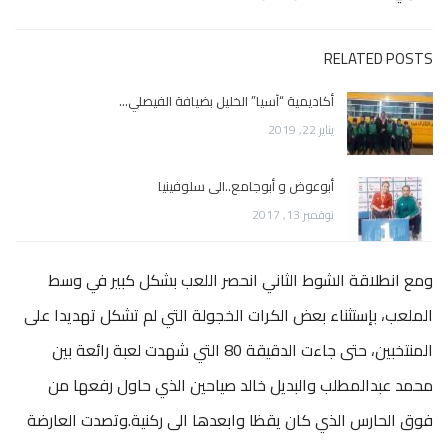
RELATED POSTS
أكاديمية “آسيا” الخليل بضيافة الفيصلي…
يناير 22, 2019
أبوعوض و أبوجامع..الى سلوفينيا
نوفمبر 13, 2017
ومع انطلاقة الشوط الثاني انحصر اللعب بشكل كبير في وسط
الملعب، بإستثناء بعض الكرات الخجولة التي لم تشكل تهديدا على
المنتخبين، حتى جاءت الدقيقة 80 التي شهدت لعبة رائعة بين
محمد عبدالمطلب والبديل خالد صياحين الذي حاول رفعها من
فوق الحارس الذي كان يقظا وابعدها الى ركنية.وتصدت العارضة