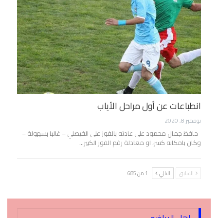
انطباعات عن أول مراحل الأياب
نوفمبر 8, 2020
حافظ جمال محمود على عادته بالفوز على الفيصلي – غالبا بسهولة –
وكان بامكانه كسر، او معادلة رقم الفوز الكبير…
السابق
التالي
1 من 685