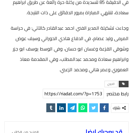
في الدقيقة 85 لتسديدة من ركلة حرة رائعة عن طريق ابراهيم
سعادة، لتنتهي المباراة بمرور الدقائق على ذات النتيجة.
وجاءت تشكيلة المدير الفني احمد عبدالقادر كالآتي: في حراسة
المرمى وليد عصام، في الدفاع هادي الحوراني وسيف عوض
وشوقي القزعة وغسان ابو حسان، وفي الوسط يوسف ابو جزر
وابراهيم سعادة ومحمد عبدالمطلب، وفي المقدمة معاذ
العموري وعمر هاني ومحمد الزعبي.
الاردن
رابط مختصر:
https://riadat.com/?p=1753
شارك
قد يعجبك ايضا
المزيد من الكاتب