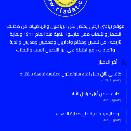
موقع رياضي اردني يختص بكل الرياضيين والرياضييات من مختلف
الاعمار والألعاب ممن مارسوا اللعبة منذ العام 1911 ولغاية
تاريخه ، من لاعبين وحكام واداريين وصحفيين ومدربين واندية
واتحادات ، مع اطلالة على ابرز اللاعبين العرب والاجانب
آخر الاخبار
كافاني تألق خلال لقاء ساوثمبتون وعقوبة قاسية بانتظاره
نوفمبر 30, 2020
انطباعات عن أول مراحل الأياب
نوفمبر 8, 2020
الوحداتيفرد ذراعية على صدارة الذهاب
نوفمبر 1, 2020