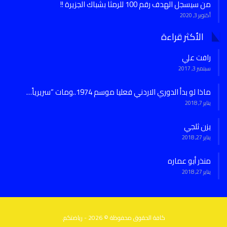
من سيسجل الهدف رقم 100 للرمثا بشباك الجزيرة !!
أكتوبر 3, 2020
الأكثر قراءة
رافت علي
سبتمبر 3, 2017
ماذا لو بدأ الدوري الاردني فعليا موسم 1974..ومات “سريرياً…
يناير 7, 2018
يزن ثلجي
يناير 27, 2018
منذر أبو عماره
يناير 27, 2018
كافة الحقوق محفوظة © 2026 - رياضتكم.