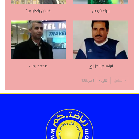
بهاء فيصل
غسان بلعاوي*
ابراهيم الجزازي
محمد رجب
السابق
التالي
1 من 138