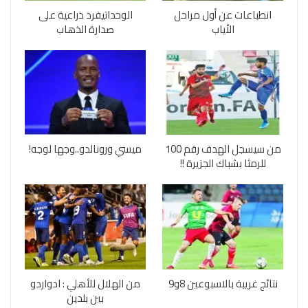
انطباعات عن أول مراحل
الوحداتيفرد ذراعية على
الأياب
صدارة الذهاب
من سيسجل الهدف رقم 100
ميسي ورونالدو..وجها لوجه!
للرمثا بشباك الجزيرة !!
نتائج غريبة بالاسبوعين 8و9
من الهلال للأهلي : ادواردو
بين بلدين