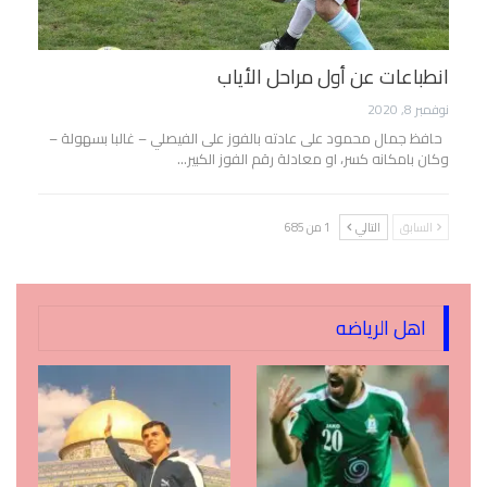
انطباعات عن أول مراحل الأياب
نوفمبر 8, 2020
حافظ جمال محمود على عادته بالفوز على الفيصلي – غالبا بسهولة –
وكان بامكانه كسر، او معادلة رقم الفوز الكبير…
السابق
التالي
1 من 685
اهل الرياضه