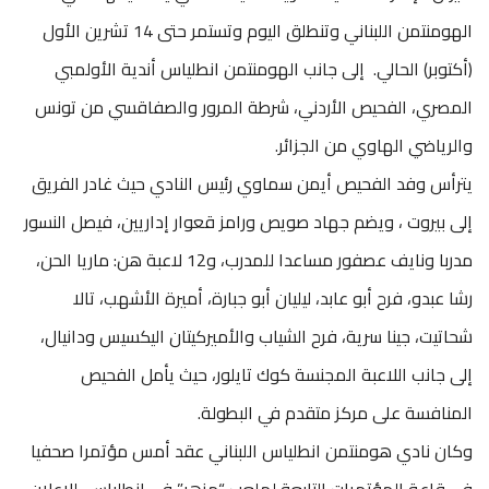
الهومنتمن اللبناني وتنطلق اليوم وتستمر حتى 14 تشرين الأول
(أكتوبر) الحالي. إلى جانب الهومنتمن انطلياس أندية الأولمبي
المصري، الفحيص الأردني، شرطة المرور والصفاقسي من تونس
والرياضي الهاوي من الجزائر.
يترأس وفد الفحيص أيمن سماوي رئيس النادي حيث غادر الفريق
إلى بيروت ، ويضم جهاد صويص ورامز قعوار إداريين، فيصل النسور
مدربا ونايف عصفور مساعدا للمدرب، و12 لاعبة هن: ماريا الحن،
رشا عبدو، فرح أبو عابد، ليليان أبو جبارة، أميرة الأشهب، تالا
شحاتيت، جينا سرية، فرح الشياب والأميركيتان اليكسيس ودانيال،
إلى جانب اللاعبة المجنسة كوك تايلور، حيث يأمل الفحيص
المنافسة على مركز متقدم في البطولة.
وكان نادي هومنتمن انطلياس اللبناني عقد أمس مؤتمرا صحفيا
في قاعة المؤتمرات التابعة لملعب “مزهر” في انطلياس، للإعلان