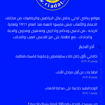
موقع رياضي اردني يختص بكل الرياضيين والرياضييات من مختلف
الاعمار والألعاب ممن مارسوا اللعبة منذ العام 1911 ولغاية
تاريخه ، من لاعبين وحكام واداريين وصحفيين ومدربين واندية
واتحادات ، مع اطلالة على ابرز اللاعبين العرب والاجانب
آخر الاخبار
كافاني تألق خلال لقاء ساوثمبتون وعقوبة قاسية بانتظاره
نوفمبر 30, 2020
انطباعات عن أول مراحل الأياب
نوفمبر 8, 2020
الوحداتيفرد ذراعية على صدارة الذهاب
نوفمبر 1, 2020
من سيسجل الهدف رقم 100 للرمثا بشباك الجزيرة !!