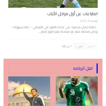
انطباعات عن أول مراحل الأياب
نوفمبر 8, 2020
حافظ جمال محمود على عادته بالفوز على الفيصلي – غالبا بسهولة –
وكان بامكانه كسر، او معادلة رقم الفوز الكبير…
السابق
التالي
1 من 685
اهل الرياضه