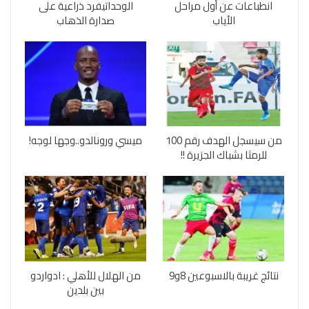
انطباعات عن أول مراحل
الوحداتيفرد ذراعية على
الأياب
صدارة الذهاب
من سيسجل الهدف رقم 100
ميسي ورونالدو..وجها لوجه!
للرمثا بشباك الجزيرة !!
نتائج غريبة بالاسبوعين 8و9
من الهلال للأهلي : ادواردو
بين بلدين