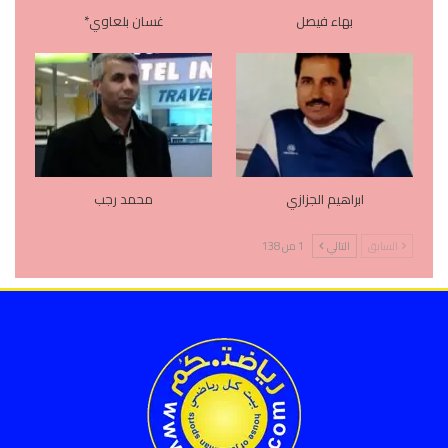
بهاء فيصل
غسان بلعاوي*
ابراهيم الجزازي
محمد رجب
السابق
التالي
1 من 138