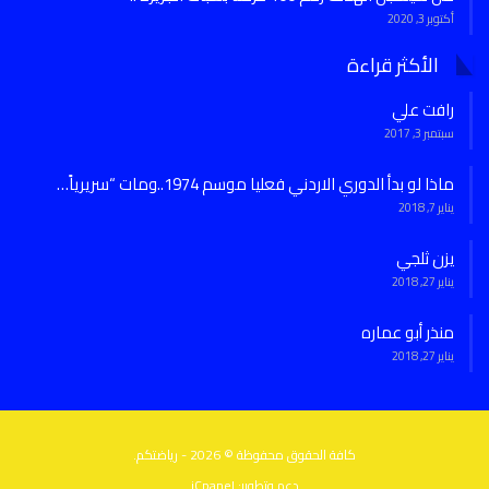
أكتوبر 3, 2020
الأكثر قراءة
رافت علي
سبتمبر 3, 2017
ماذا لو بدأ الدوري الاردني فعليا موسم 1974..ومات “سريرياً…
يناير 7, 2018
يزن ثلجي
يناير 27, 2018
منذر أبو عماره
يناير 27, 2018
كافة الحقوق محفوظة © 2026 - رياضتكم.
دعم وتطوير:
iCpanel