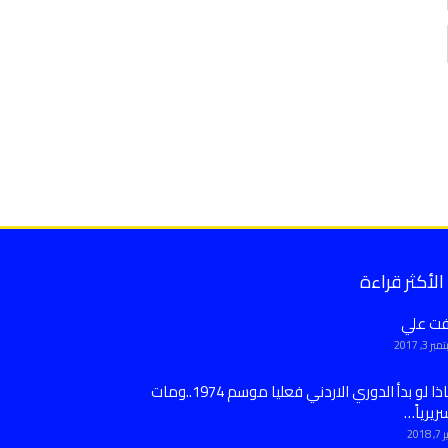
الأكثر قراءة
فت علي
ر 3, 2017
ماذا لو بدأ الدوري الاردني فعليا موسم 1974..ومات
ريرياً…
 2018