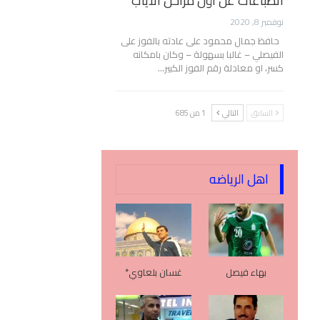
انطباعات عن أول مراحل الأياب
نوفمبر 8, 2020
حافظ جمال محمود على عادته بالفوز على
الفيصلي – غالبا بسهولة – وكان بامكانه
كسر، او معادلة رقم الفوز الكبير…
السابق
التالي
1 من 685
اهل الرياضه
بهاء فيصل
غسان بلعاوي*