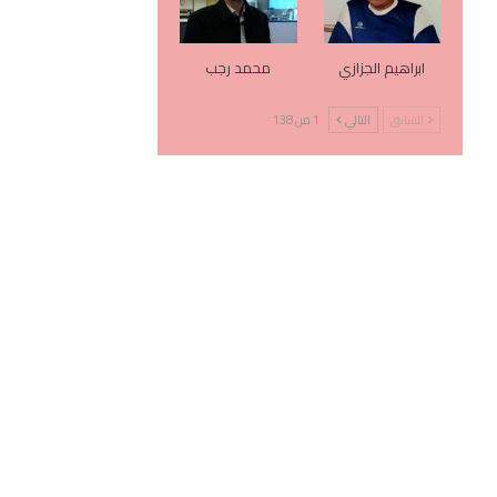
ابراهيم الجزازي
محمد رجب
السابق
التالي
1 من 138