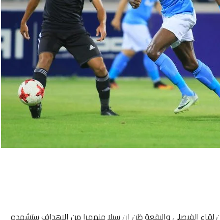
 من لقاء الفيصلي والبقعة ظن ان سيلا منهمرا من الاهداف ستشهده