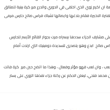
اصة ان اكرم زوي الذي اختفى في الدوري والدرع مرر كرة بينية للمتالق
بالفترة الاخيرة فقام بلدغها وايصالها لشباك فراس صالح حارس مرمى
على مشارف الجزاء سددها بيسراه مرت بجوار القائم الأيسر للحارس
اس صالح ابدع وهو يتصدرى لتسديدة دومينيك التي ارتدت أمام
ا يلعب ، وان لعب فهو مؤثر وفعال ، وهذا ما اتضح حين مرر كرة فاتت
ن محمد فتحي، ليعلن الحكم عن ركلة جزاء نفذها الزوي على يسار