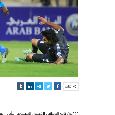
شارك
*1*من تابع الدقائق الخمس المجنونة اللأولى