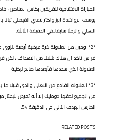
المباراة الافتتتاحية للفريقين بكاس المناصير ، خ
يوسف الرواشدة ابرز واكثر لاعبي الفيصلي ثباتا 
الاهلي والرمثا سابقا..في الدقيقة الثالثة.
*2* وحين مرر العلاونة كرة عرضية أرضية للزوي 
فراس تاكد ان هناك شلالا من الاهداف ، لكن فر
العلاونة الذي سددها فأبعدها صالح لركنية
*3* العلاونه القادم من الاهلي والذي قليلا م
من الجميع لحقها دومنيك إلا أنه تعرض للإعثار م
الحارس الهدف الثاني في الدقيقة 54.
RELATED POSTS