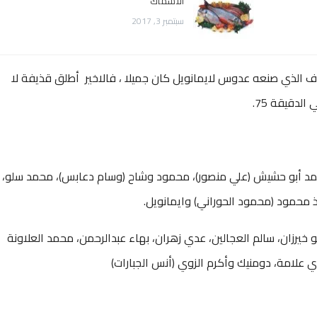
الاسماك
سبتمبر 3, 2017
الهدف الذي صنعه عدوس لايمانويل كان جميلا ، فالاخير أطلق قذيفة لا
دقيقة 75.
مد أبو حشيش (علي منصور)، محمود وشاح (وسام دعابس)، محمد سلو،
محمود (محمود الحوراني) وايمانويل.
و خيرزان، سالم العجالين، عدي زهران، بهاء عبدالرحمن، محمد العلاونة
 علامة، دومنيك وأكرم الزوي (أنس الجبارات)