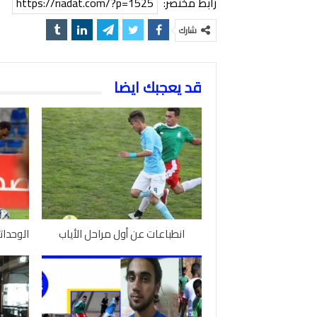
رابط مختصر:
https://riadat.com/?p=1525
شارك
قد يعجبك ايضا
انطباعات عن أول مراحل الأياب
الوحدات