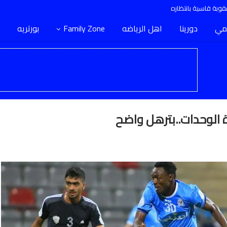
وبة قاسية بانتظاره
مي
دورينا
اهل الرياضه
Family Zone
بورتريه
الوحدات..بترهل واضح