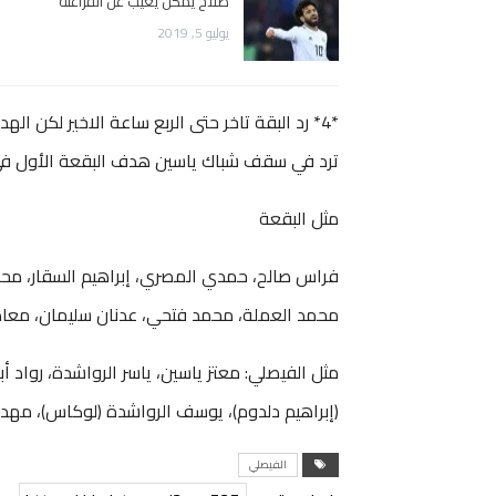
صلاح يمكن يغيب عن الفراعنة
يوليو 5, 2019
*4* رد البقة تاخر حتى الربع ساعة الاخير لكن 
ترد في سقف شباك ياسين هدف البقعة الأول في ال
مثل البقعة
فراس صالح، حمدي المصري، إبراهيم السقار، مح
محمد العملة، محمد فتحي، عدنان سليمان، معاذ 
مثل الفيصلي: معتز ياسين، ياسر الرواشدة، رواد أب
(إبراهيم دلدوم)، يوسف الرواشدة (لوكاس)، مهدي
الفيصلي