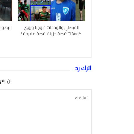
الفيصلي والوحدات “بوجبا وروي
الرهوان
كوستا” :قصة حزينة، قصة مفرحة !
اترك رد
لن يتم