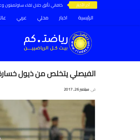
آخر الأخبار
كافاني تألق خلال لقاء ساوثمبتون وعق
الرئيسية
اخبار
محلي
عربي
عال
الفيصلي يتخلص من ذيول خسارة 
في
سبتمبر 26, 2017