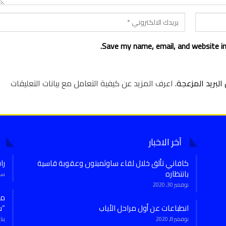
Save my name, email, and website in
لبريد المزعجة.
اعرف المزيد عن كيفية التعامل مع بيانات التعليقات
آخر الاخبار
كافاني تألق خلال لقاء ساوثمبتون وعقوبة قاسية
را
بانتظاره
سبتمب
نوفمبر 30, 2020
انطباعات عن أول مراحل الأياب
“س
نوفمبر 8, 2020
يناير 7,