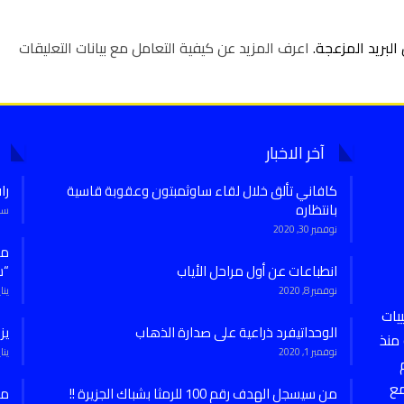
لبريد المزعجة.
اعرف المزيد عن كيفية التعامل مع بيانات التعليقات
آخر الاخبار
كافاني تألق خلال لقاء ساوثمبتون وعقوبة قاسية
را
بانتظاره
سبتمب
نوفمبر 30, 2020
انطباعات عن أول مراحل الأياب
“س
نوفمبر 8, 2020
يناير 7,
يات
الوحداتيفرد ذراعية على صدارة الذهاب
يز
منذ
نوفمبر 1, 2020
يناير 27,
مع
من سيسجل الهدف رقم 100 للرمثا بشباك الجزيرة !!
من