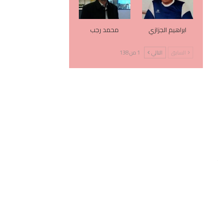
ابراهيم الجزازي
محمد رجب
السابق
التالي
1 من 138