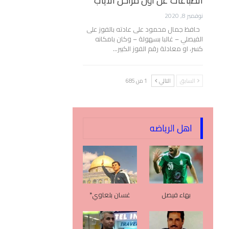
انطباعات عن أول مراحل الأياب
نوفمبر 8, 2020
حافظ جمال محمود على عادته بالفوز على
الفيصلي – غالبا بسهولة – وكان بامكانه
كسر، او معادلة رقم الفوز الكبير…
السابق
التالي
1 من 685
اهل الرياضه
بهاء فيصل
غسان بلعاوي*