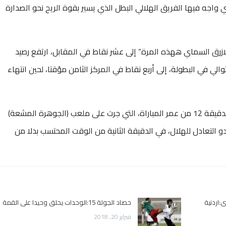
ي واجه فيها الفريق الهلالي البطل الذي يسير بقوة الريح نحو الصدارة
لازرق السماي ههذه المرة” إلى عشر نقاط في المقابل، ارتفع رصيد
لتوالي في البطولة، إلى أربع نقاط في المركز الثامن مؤقتا، لحين انتهاء
وبادر فهد المولد بالتسجيل لمصلحة الاتحاد في الدقيقة 12 من عمر المباراة، التي جرت على ملعب (الجوهرة المشعة)
دو التعادل للهلال، في الدقيقة الثانية من الوقت المحتسب بدلا من
:اردنية
حصاد الجولة 15:الوحدات يحلق وحيدا على القمة
فبراير 20, 2018