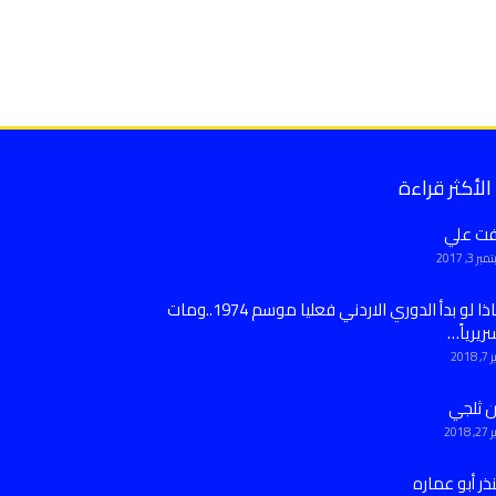
الأكثر قراءة
فت علي
ر 3, 2017
ماذا لو بدأ الدوري الاردني فعليا موسم 1974..ومات
ريرياً…
 2018
ن ثلجي
 2018
ذر أبو عماره