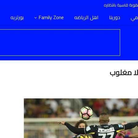
وبة قاسية بانتظاره
مي
دورينا
اهل الرياضه
Family Zone
بورتريه
لا مغلوب