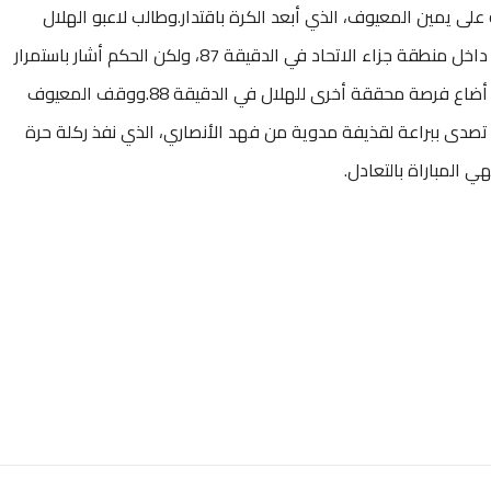
على يمين المعيوف، الذي أبعد الكرة باقتدار.وطالب لاعبو الهلال
بالحصول على ركلة جزاء، إثر سقوط سلمان الفرج داخل منطقة جزاء الاتحاد في الدقيقة 87، ولكن الحكم أشار باستمرار
اللعب.وواصل سوء الحظ ملازمته لريفاس، بعدما أضاع فرصة محققة أخرى للهلال في الدقيقة 88.ووقف المعيوف
ا تصدى ببراعة لقذيفة مدوية من فهد الأنصاري، الذي نفذ ركلة حرة
ي المباراة بالتعادل.