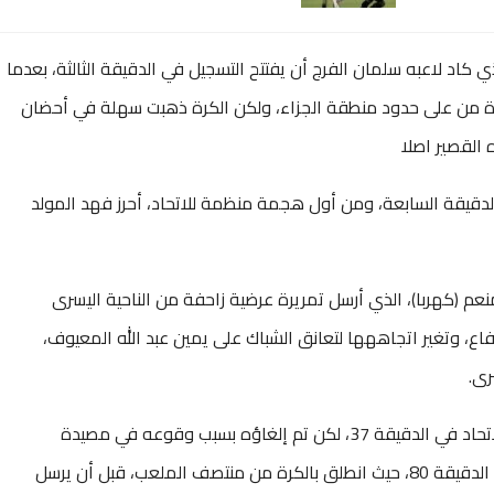
 كاد لاعبه سلمان الفرج أن يفتتح التسجيل في الدقيقة الثالثة، بعدما
اشرة من على حدود منطقة الجزاء، ولكن الكرة ذهبت سهلة في أحضان
القصير اصلا
قيقة السابعة، ومن أول هجمة منظمة للاتحاد، أحرز فهد المولد
عم (كهربا)، الذي أرسل تمريرة عرضية زاحفة من الناحية اليسرى
اع، وتغير اتجاههها لتعانق الشباك على يمين عبد الله المعيوف،
رى.
وأحرز التونسي أحمد العكايشي هدفا لمصلحة الاتحاد في الدقيقة 37، لكن تم إلغاؤه بسبب وقوعه في مصيدة
التسلل.وقاد العكايشي هجمة عنترية للاتحاد في الدقيقة 80، حيث انطلق بالكرة من منتصف الملعب، قبل أن يرسل