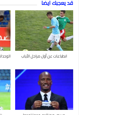
قد يعجبك ايضا
انطباعات عن أول مراحل الأياب
الوحدات