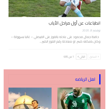
انطباعات عن أول مراحل الأياب
نوفمبر 8, 2020
حافظ جمال محمود على عادته بالفوز على الفيصلي – غالبا بسهولة –
وكان بامكانه كسر، او معادلة رقم الفوز الكبير…
السابق
التالي
1 من 685
اهل الرياضه