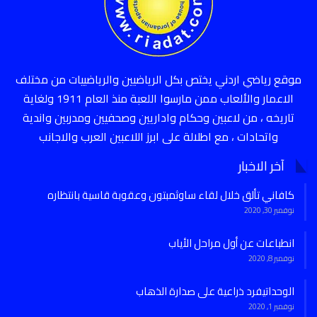
موقع رياضي اردني يختص بكل الرياضيين والرياضييات من مختلف
الاعمار والألعاب ممن مارسوا اللعبة منذ العام 1911 ولغاية
تاريخه ، من لاعبين وحكام واداريين وصحفيين ومدربين واندية
واتحادات ، مع اطلالة على ابرز اللاعبين العرب والاجانب
آخر الاخبار
كافاني تألق خلال لقاء ساوثمبتون وعقوبة قاسية بانتظاره
نوفمبر 30, 2020
انطباعات عن أول مراحل الأياب
نوفمبر 8, 2020
الوحداتيفرد ذراعية على صدارة الذهاب
نوفمبر 1, 2020