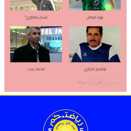
بهاء فيصل
غسان بلعاوي*
ابراهيم الجزازي
محمد رجب
السابق
التالي
1 من 138