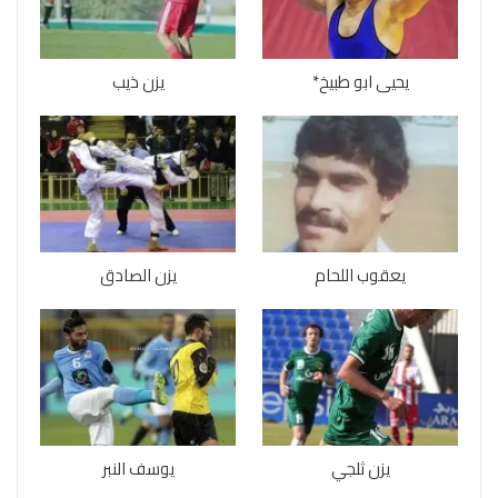
يحيى ابو طبيخ*
يزن ذيب
يعقوب اللحام
يزن الصادق
يزن ثلجي
يوسف النبر