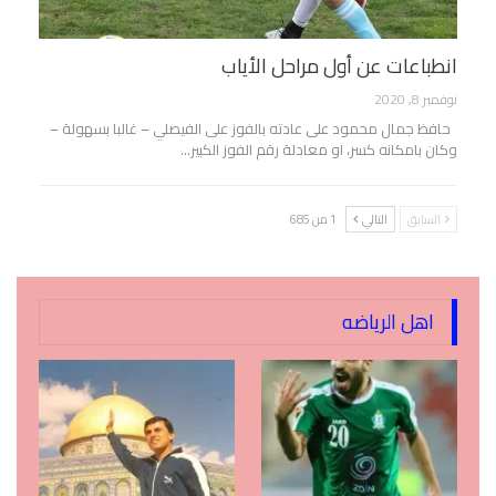
انطباعات عن أول مراحل الأياب
نوفمبر 8, 2020
حافظ جمال محمود على عادته بالفوز على الفيصلي – غالبا بسهولة –
وكان بامكانه كسر، او معادلة رقم الفوز الكبير…
السابق
التالي
1 من 685
اهل الرياضه