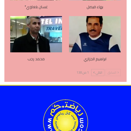
بهاء فيصل
غسان بلعاوي*
ابراهيم الجزازي
محمد رجب
السابق
التالي
1 من 138