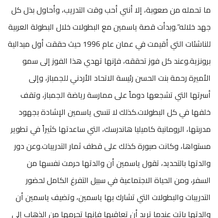
ما تحمله من صعوبة، إلا أنني أحب وقت التدريب، وأحاول بذل كل
جهد خلاله”.وبدأت قصة ياسمين مع البطولات خلال البطولة العربية
للناشئات التي أقيمت في عمان عام 1996 حيث حققت أول ميدالية
برونزية.وعند كل فوز تحققه، فإنها تهدي هذا الفوز إلى سمو
الأميرة رحمة بنت الحسن رئيسة الاتحاد الأردني للجمباز، وإلى
أسرتها التي تشجعها دوماً على ممارسة رياضة الجمباز، وتقف
خلفها في كل البطولات.كذلك لا تنسى ياسمين الإشادة بجهود
مدربتها، الرومانية كاميليا هاندرسك، التي ساعدتها كثيراً في تطوير
مستواها، وكانت صبورة كذلك على قطف ثمار التدريبات.وعن دور
والدتها بالتحديد، تقول ياسمين أن والدتها حرمت نفسها من
السفر، ومن الحياة الاجتماعية في سبيل التفرغ الكامل لحضور
التدريبات والبطولات التي تشارك بها ياسمين، وتضيف ياسمين أن
والدتها باتت عندما تريد أن تعاقبها فإنها تحرمها من الذهاب إلى