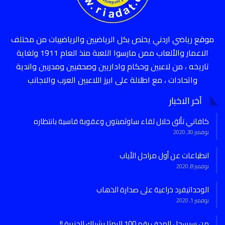
موقع رياضي اردني يختص بكل الرياضيين والرياضييات من مختلف
الاعمار والألعاب ممن مارسوا اللعبة منذ العام 1911 ولغاية
تاريخه ، من لاعبين وحكام واداريين وصحفيين ومدربين واندية
واتحادات ، مع اطلالة على ابرز اللاعبين العرب والاجانب
آخر الاخبار
كافاني تألق خلال لقاء ساوثمبتون وعقوبة قاسية بانتظاره
نوفمبر 30, 2020
انطباعات عن أول مراحل الأياب
نوفمبر 8, 2020
الوحداتيفرد ذراعية على صدارة الذهاب
نوفمبر 1, 2020
من سيسجل الهدف رقم 100 للرمثا بشباك الجزيرة !!