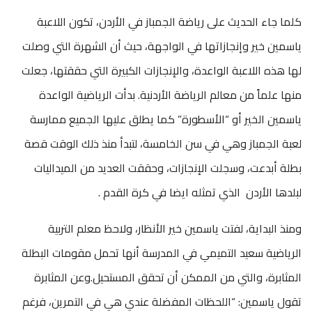
كلما جاء الحديث على رياضة الجمباز في الأردن، تكون اللاعبة
ياسمين خير وإنجازاتها في الواجهة، حيث أن الشهرة التي وصلت
لها هذه اللاعبة الواعدة، والإنجازات الكبيرة التي حققتها، جعلت
منها علماً من معالم الرياضة الأردنية. بدأت الرياضية الواعدة
ياسمين الخير أو “الأسطورة” كما يطلق عليها الجميع ممارسة
لعبة الجمباز وهي في سن الخامسة، لتبدأ منذ ذلك الوقت قصة
بطلة أبدعت، وسجلت الإنجازات، وحققت العديد من الميداليات
لبلدها الأردن الذي تمثله ايضا في كرة القدم .
ومنذ البداية، لفتت ياسمين خير الأنظار، ولاحظ معلم التربية
الرياضية سعيد التميمي في المدرسة أنها تحمل مقومات البطلة
المثابرة، والتي من الممكن أن تحقق المستحيل.وعن المثابرة
تقول ياسمين: “اللحظات المفضلة عندي هي في التمرين، فرغم