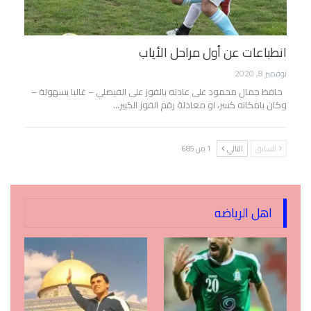
انطباعات عن أول مراحل الأياب
نوفمبر 8, 2020
حافظ جمال محمود على عادته بالفوز على الفيصلي – غالبا بسهولة –
وكان بامكانه كسر، او معادلة رقم الفوز الكبير…
السابق
التالي
1 من 685
اهل الرياضه