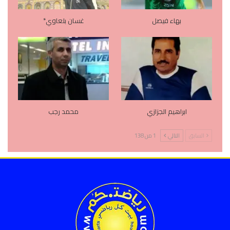
بهاء فيصل
غسان بلعاوي*
ابراهيم الجزازي
محمد رجب
السابق
التالي
1 من 138