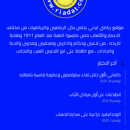
موقع رياضي اردني يختص بكل الرياضيين والرياضييات من مختلف
الاعمار والألعاب ممن مارسوا اللعبة منذ العام 1911 ولغاية
تاريخه ، من لاعبين وحكام واداريين وصحفيين ومدربين واندية
واتحادات ، مع اطلالة على ابرز اللاعبين العرب والاجانب
آخر الاخبار
كافاني تألق خلال لقاء ساوثمبتون وعقوبة قاسية بانتظاره
نوفمبر 30, 2020
انطباعات عن أول مراحل الأياب
نوفمبر 8, 2020
الوحداتيفرد ذراعية على صدارة الذهاب
نوفمبر 1, 2020