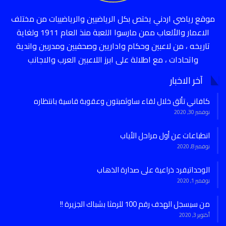
موقع رياضي اردني يختص بكل الرياضيين والرياضييات من مختلف
الاعمار والألعاب ممن مارسوا اللعبة منذ العام 1911 ولغاية
تاريخه ، من لاعبين وحكام واداريين وصحفيين ومدربين واندية
واتحادات ، مع اطلالة على ابرز اللاعبين العرب والاجانب
آخر الاخبار
كافاني تألق خلال لقاء ساوثمبتون وعقوبة قاسية بانتظاره
نوفمبر 30, 2020
انطباعات عن أول مراحل الأياب
نوفمبر 8, 2020
الوحداتيفرد ذراعية على صدارة الذهاب
نوفمبر 1, 2020
من سيسجل الهدف رقم 100 للرمثا بشباك الجزيرة !!
أكتوبر 3, 2020