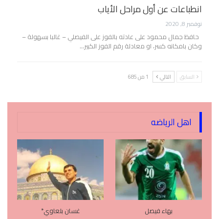
انطباعات عن أول مراحل الأياب
نوفمبر 8, 2020
حافظ جمال محمود على عادته بالفوز على الفيصلي – غالبا بسهولة –
وكان بامكانه كسر، او معادلة رقم الفوز الكبير…
السابق
التالي
1 من 685
اهل الرياضه
بهاء فيصل
غسان بلعاوي*