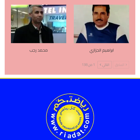
ابراهيم الجزازي
محمد رجب
السابق
التالي
1 من 138