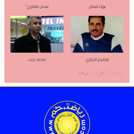
بهاء فيصل
غسان بلعاوي*
ابراهيم الجزازي
محمد رجب
السابق
التالي
1 من 138