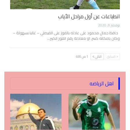
انطباعات عن أول مراحل الأياب
نوفمبر 8, 2020
حافظ جمال محمود على عادته بالفوز على الفيصلي – غالبا بسهولة –
وكان بامكانه كسر، او معادلة رقم الفوز الكبير…
السابق
التالي
1 من 685
اهل الرياضه