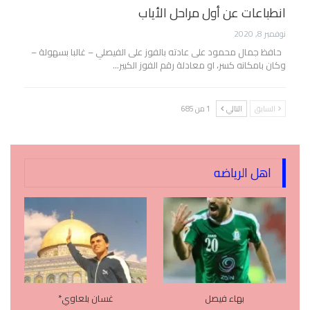
انطباعات عن أول مراحل الأياب
نوفمبر 8, 2020
حافظ جمال محمود على عادته بالفوز على الفيصلي – غالبا بسهولة –
وكان بامكانه كسر، او معادلة رقم الفوز الكبير…
السابق
التالي
1 من 685
اهل الرياضه
بهاء فيصل
غسان بلعاوي*