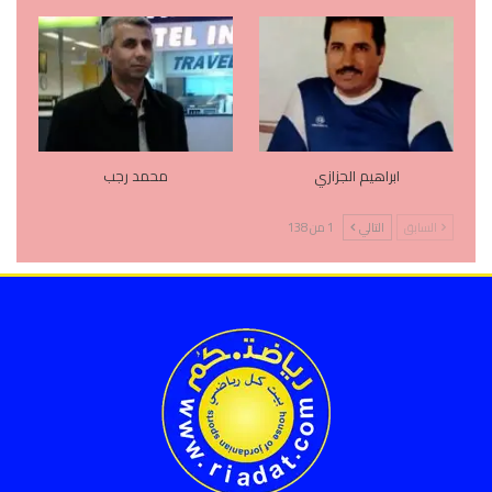
ابراهيم الجزازي
محمد رجب
السابق
التالي
1 من 138