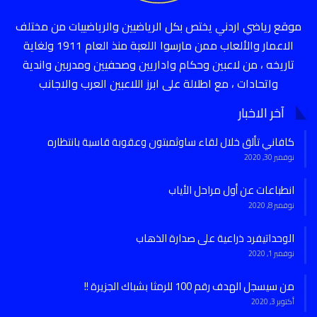
موقع رياضي اردني يختص بكل الرياضيين والرياضييات من مختلف
الاعمار والألعاب ممن مارسوا اللعبة منذ العام 1911 ولغاية
تاريخه ، من لاعبين وحكام واداريين وصحفيين ومدربين واندية
واتحادات ، مع اطلالة على ابرز اللاعبين العرب والاجانب
آخر الاخبار
كافاني تألق خلال لقاء ساوثمبتون وعقوبة قاسية بانتظاره
نوفمبر 30, 2020
انطباعات عن أول مراحل الأياب
نوفمبر 8, 2020
الوحداتيفرد ذراعية على صدارة الذهاب
نوفمبر 1, 2020
من سيسجل الهدف رقم 100 للرمثا بشباك الجزيرة !!
أكتوبر 3, 2020