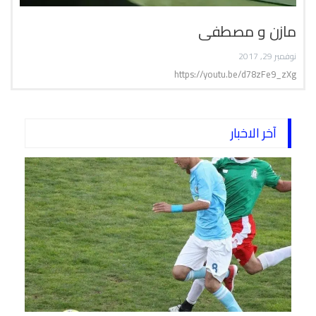
مازن و مصطفى
نوفمبر 29, 2017
https://youtu.be/d78zFe9_zXg
آخر الاخبار