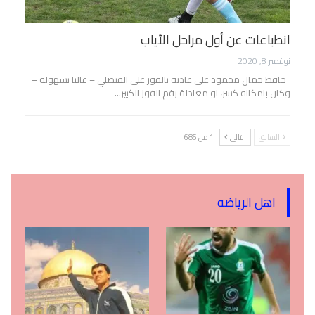
انطباعات عن أول مراحل الأياب
نوفمبر 8, 2020
حافظ جمال محمود على عادته بالفوز على الفيصلي – غالبا بسهولة –
وكان بامكانه كسر، او معادلة رقم الفوز الكبير…
السابق
التالي
1 من 685
اهل الرياضه