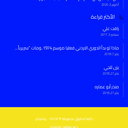
أكتوبر 3, 2020
الأكثر قراءة
رافت علي
سبتمبر 3, 2017
ماذا لو بدأ الدوري الاردني فعليا موسم 1974..ومات “سريرياً…
يناير 7, 2018
يزن ثلجي
يناير 27, 2018
منذر أبو عماره
يناير 27, 2018
كافة الحقوق محفوظة © 2026 - رياضتكم.
دعم وتطوير:
iCpanel