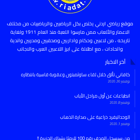
موقع رياضي اردني يختص بكل الرياضيين والرياضييات من مختلف
الاعمار والألعاب ممن مارسوا اللعبة منذ العام 1911 ولغاية
تاريخه ، من لاعبين وحكام واداريين وصحفيين ومدربين واندية
واتحادات ، مع اطلالة على ابرز اللاعبين العرب والاجانب
آخر الاخبار
كافاني تألق خلال لقاء ساوثمبتون وعقوبة قاسية بانتظاره
نوفمبر 30, 2020
انطباعات عن أول مراحل الأياب
نوفمبر 8, 2020
الوحداتيفرد ذراعية على صدارة الذهاب
نوفمبر 1, 2020
من سيسجل الهدف رقم 100 للرمثا بشباك الجزيرة !!