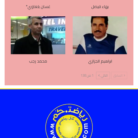
بهاء فيصل
غسان بلعاوي*
ابراهيم الجزازي
محمد رجب
السابق
التالي
1 من 138