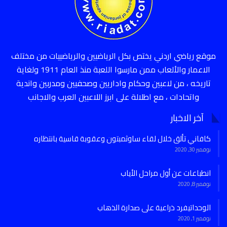
موقع رياضي اردني يختص بكل الرياضيين والرياضييات من مختلف
الاعمار والألعاب ممن مارسوا اللعبة منذ العام 1911 ولغاية
تاريخه ، من لاعبين وحكام واداريين وصحفيين ومدربين واندية
واتحادات ، مع اطلالة على ابرز اللاعبين العرب والاجانب
آخر الاخبار
كافاني تألق خلال لقاء ساوثمبتون وعقوبة قاسية بانتظاره
نوفمبر 30, 2020
انطباعات عن أول مراحل الأياب
نوفمبر 8, 2020
الوحداتيفرد ذراعية على صدارة الذهاب
نوفمبر 1, 2020