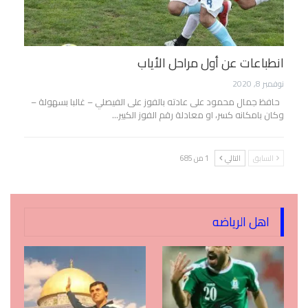
انطباعات عن أول مراحل الأياب
نوفمبر 8, 2020
حافظ جمال محمود على عادته بالفوز على الفيصلي – غالبا بسهولة –
وكان بامكانه كسر، او معادلة رقم الفوز الكبير…
السابق
التالي
1 من 685
اهل الرياضه