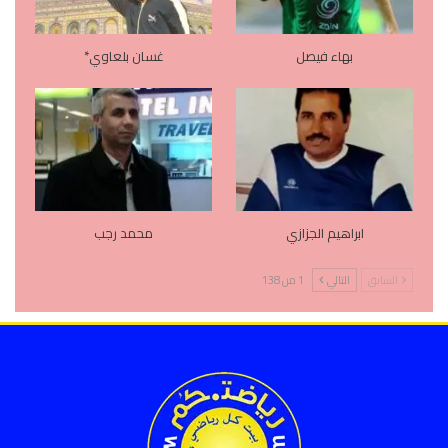
بهاء فيصل
غسان بلعاوي*
ابراهيم الجزازي
محمد رجب
السابق
التالي
1 من 138