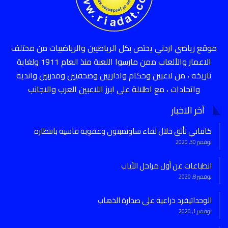
موقع رياضي اردني يختص بكل الرياضيين والرياضييات من مختلف
الاعمار والألعاب ممن مارسوا اللعبة منذ العام 1911 ولغاية
تاريخه ، من لاعبين وحكام واداريين وصحفيين ومدربين واندية
واتحادات ، مع اطلالة على ابرز اللاعبين العرب والاجانب
آخر الاخبار
كافاني تألق خلال لقاء ساوثمبتون وعقوبة قاسية بانتظاره
نوفمبر 30, 2020
انطباعات عن أول مراحل الأياب
نوفمبر 8, 2020
الوحداتيفرد ذراعية على صدارة الذهاب
نوفمبر 1, 2020