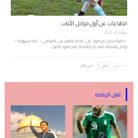
انطباعات عن أول مراحل الأياب
نوفمبر 8, 2020
حافظ جمال محمود على عادته بالفوز على الفيصلي – غالبا بسهولة –
وكان بامكانه كسر، او معادلة رقم الفوز الكبير…
السابق
التالي
1 من 685
اهل الرياضه