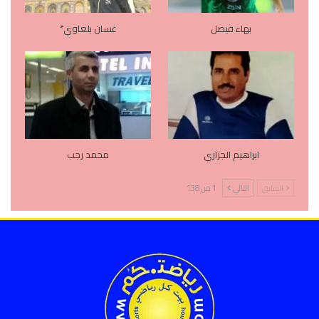
بهاء فيصل
غسان بلعاوي*
ابراهيم الجزازي
محمد رجب
السابق
التالي
1 من 138