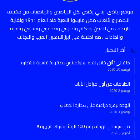
موقع رياضي اردني يختص بكل الرياضيين والرياضييات من مختلف
الاعمار والألعاب ممن مارسوا اللعبة منذ العام 1911 ولغاية
تاريخه ، من لاعبين وحكام واداريين وصحفيين ومدربين واندية
واتحادات ، مع اطلالة على ابرز اللاعبين العرب والاجانب
آخر الاخبار
كافاني تألق خلال لقاء ساوثمبتون وعقوبة قاسية بانتظاره
نوفمبر 30, 2020
انطباعات عن أول مراحل الأياب
نوفمبر 8, 2020
الوحداتيفرد ذراعية على صدارة الذهاب
نوفمبر 1, 2020
من سيسجل الهدف رقم 100 للرمثا بشباك الجزيرة !!
أكتوبر 3, 2020