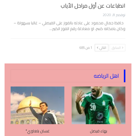
انطباعات عن أول مراحل الأياب
نوفمبر 8, 2020
حافظ جمال محمود على عادته بالفوز على الفيصلي – غالبا بسهولة –
وكان بامكانه كسر، او معادلة رقم الفوز الكبير…
السابق
التالي
1 من 685
اهل الرياضه
بهاء فيصل
غسان بلعاوي*