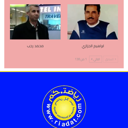
ابراهيم الجزازي
محمد رجب
السابق
التالي
1 من 138